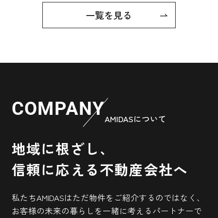
こうした悩みを抱える人は少なくあり
っていませ
阪急茨木駅周辺で中古マンションの購入
を検討している方にとって、「実際どの
一覧を見る
ません。特に初めて家の購入を意識し
違いや、賃
くらいの価格なのか」「今は買い時なの
始めると、賃貸の気楽さと持ち家の安
ング、さら
か」といった疑問はつきものです。この
記事では、近年の価格帯や推移、価格相
心感のどちらを優先すべきか、判断が
は、誰にと
場が変動する背景...
難しく感じられるものです。そこで本
です。しか
記事では、賃貸にいつまで住むかとい
成や働き方
2026.02.17
う視点と、20代で家を買うメリット、
向性を考え
30代で家を買うメリットを、ライフプ
ます。この
JR茨木駅周辺のマンション相場はどう変
ランとの関係から分かりやすく解説し
でという悩
化している？購入前に知...
COMPANY
ます。読み進めることで、自分は今の
ない住宅ロ
JR茨木駅周辺でマンション購入を考えて
AMIDASについて
いるものの、「今が買い時なのか」や
まま賃貸で様子を見るべきか、それと
家へ進むた
「どのくらいの価格が相場なのか」と疑
も購入を検討すべきタイミングに来て
分かりやす
問に思う方も多いのではないでしょう
地域に根ざし、
か。本記事では、JR茨木駅周辺の中古マ
いるのかを整理できるはずです。将来
進めること
ンション価格相場...
の不安を少しでも減らし、納得できる
つつ、数年
信頼に応える不動産会社へ
住まい選びの一...
び方がイメー
私たちAMIDASはただ物件をご紹介するのではなく、
お客様の未来の暮らしを一緒に考えるパートナーで