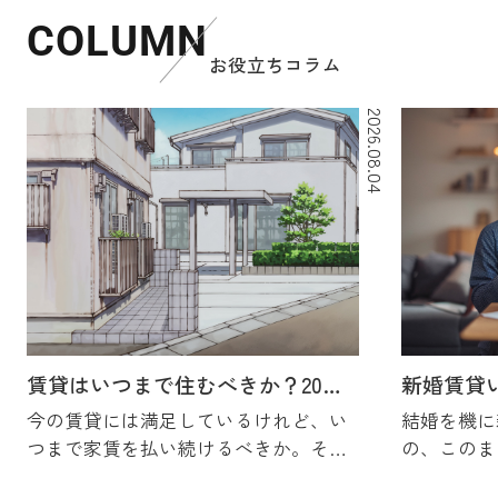
でも良い影響
高槻市で持ち家をお持ちの方の中には、
COLUMN
いざ売ろうとした時に思ったよりも反響
そんな想いを
が少ない、内覧はあるのに申込みにつな
お役立ちコラム
行動に向き合
がらないと悩むケースが少なくありませ
ん。しかし、多くの場合には共通する物
件の特徴や、持ち主側...
2026.08.04
2026.06.09
高槻市でマイホーム購入前の注意点は？
後悔しないための確認ポイ...
高槻市でマイホームの購入を考え始める
と、立地や価格、間取りなど気になるポ
イントが一気に増えます。しかし、なん
となく雰囲気が良さそうという理由だけ
で進めてしまうと、入居後に通勤通学の
負担や生活環境、災害...
賃貸はいつまで住むべきか？20代30代で家を買うメリットを解説
今の賃貸には満足しているけれど、い
結婚を機に
2026.02.18
つまで家賃を払い続けるべきか。そし
の、このま
阪急茨木駅の中古マンション相場は今ど
て20代や30代で家を買うべきなのか。
か、そろそ
れくらい？価格帯や傾向の...