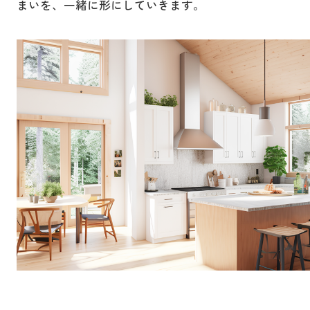
と住宅ローンで賃貸から持...
まいを、一緒に形にしていきます。
目先の結果だけではなく、その先の人
るような存在
結婚を機に新しい生活を始めたものの、
生にとって本当に価値のあるご提案を
す。
このまま賃貸で暮らし続けるべきか、そ
ろそろ持ち家を考えるべきか迷っていま
すること。
相談されると
せんか。家賃と住宅ローンの違いや、賃
それが自分の役割だと考えています。
頼されている
貸から持ち家へ進むタイミング、さらに
家を買う年齢の目安な...
その信頼に応
私自身が大切にしているのは、「関わ
れからも経験
る人にとって少しでもプラスの存在で
を増やしてい
2026.07.29
あること」です。
高槻市と茨木市で購入前に確認したいハ
不動産を通じて生まれるご縁の中で、
最も大切にし
ザードマップの見方は？災...
信頼していただける存在であり続けた
人の幸せに少
住まい探しで立地や間取りと同じくらい
大切なのが、防災とハザード情報です。
いと思っています。
す。
とくに高槻市や茨木市で購入前の検討を
世界中の全員
進めている方にとって、水害や土砂災害
のリスクを正しく把握することは、家族
一つひとつのご縁に誠実に向き合いな
が、せめて自
の安全と資産価値の両...
がら、これからも歩んでまいります。
関わってきた
不動産に関することは、どんな些細な
それぞれが幸
2026.06.11
ことでもお気軽にご相談ください。
きる限りの支
ます。
高槻市の売れない家とは？持ち家の特徴
一度関わった
と後悔を防ぐチェックポイ...