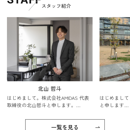
まで幅広くカバー。
スタッフ紹介
・
AMIDASの強み
： 売買と賃貸、両面の実績に基づく最適
なご提案。
・
誠実なサポート
： 地域に根ざした情報力で「相談してよ
かった」を届けます。
・
注力エリア
：茨木・高槻エリア
どんなことでもお気軽にお問い合わせください！
【茨木・高槻エリアの不動産購入は
株式会社AMIDAS
にお任
せください！】
■
株式会社AMIDASにご相談はこちら
■
株式会社AMIDASの不動産コラムはこちら
■
株式会社AMIDASのスタッフはこちら
■
株式会社AMIDASに無料売却査定はこちら
北山 哲斗
■
株式会社AMIDASの新規会員登録はこちら
■
株式会社AMIDASのLINE友達追加はこちら
はじめまして。株式会社AMIDAS 代表
はじめまして！
■
株式会社AMIDASの新着物件はこちら
取締役の北山哲斗と申します。
と申します
2026.08.02
私は新卒で不動産業界に入り、仲介・
学生時代は、
一覧を見る
買取の現場で経験を積んできました。
に熱中してい
賃貸はいつまで住むべきか？20代30代で