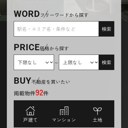
WORD
フリーワードから探す
検索
PRICE
価格から探す
～
検索
BUY
不動産を買いたい
92
掲載物件
件
戸建て
マンション
土地