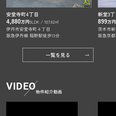
安堂寺町4丁目
新堂3
4,880
899
万円
5LDK / 107.62㎡
万円
伊丹市安堂寺町４丁目
茨木市新
阪急伊丹線 稲野駅徒歩13分
一覧を見る
VIDEO
物件紹介動画