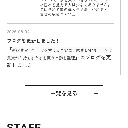
た悩みを抱える人は少なくありません。
特に初めて家の購入を意識し始めると、
賃貸の気楽さと持...
2026.08.02
ブログを更新しました！
「
新婚賃貸いつまでを考える目安は？家賃と住宅ローンで
」
のブログを更
賃貸から持ち家と家を買う年齢を整理
新しました！
茨木・高槻エリアで住まいを探す・不動産を売るならお気
軽に
株式会社AMIDAS
までお問い合わせ下さい!!
電話番号はこちら↓↓↓
一覧を見る
0120-29-9116
<弊社について>
~地域に根ざし、信頼に応える不動産会社へ~
STAFF
・
幅広い対応力
： 初めての購入・住み替えから賃貸・投資