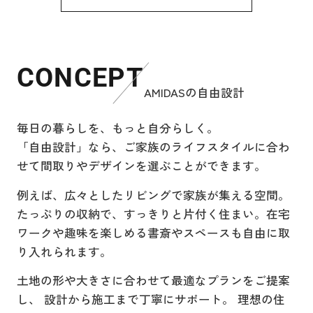
家を買うメリットを解...
前職では営業成績1位を達成。その後、
よさこいでは
今の賃貸には満足しているけれど、いつ
ブロック長兼店長として組織を任され
仕上げるため
まで家賃を払い続けるべきか。そして20
る立場となり、
「協力」「役
代や30代で家を買うべきなのか。こうし
た悩みを抱える人は少なくありません。
その年に独立し株式会社AMIDASを設立
る姿勢」を自
CONCEPT
特に初めて家の購入を意識し始めると、
いたしました。
今の自分の原
賃貸の気楽さと持...
AMIDASの自由設計
います。
これまでの経験を通して感じているの
また料理は、
2026.08.02
毎日の暮らしを、もっと自分らしく。
は、不動産は単なる「物件」ではな
いたくて始め
新婚賃貸いつまでを考える目安は？家賃
「自由設計」なら、ご家族のライフスタイルに合わ
く、
相手の好みを
と住宅ローンで賃貸から持...
せて間取りやデザインを選ぶことができます。
人の人生に深く関わる大切な選択だと
楽しさを知り
結婚を機に新しい生活を始めたものの、
いうことです。
相手のために
このまま賃貸で暮らし続けるべきか、そ
例えば、広々としたリビングで家族が集える空間。
ろそろ持ち家を考えるべきか迷っていま
だからこそ私は、一人ひとりと真剣に
を、この頃か
たっぷりの収納で、すっきりと片付く住まい。在宅
せんか。家賃と住宅ローンの違いや、賃
向き合うことを何より大切にしていま
います。
貸から持ち家へ進むタイミング、さらに
ワークや趣味を楽しめる書斎やスペースも自由に取
す。
家を買う年齢の目安な...
り入れられます。
将来の目標は
お客様それぞれに背景や想いがあり、
ることです。
2026.08.02
土地の形や大きさに合わせて最適なプランをご提案
同じ条件の中でも最適な選択は異なり
困ったとき、
し、 設計から施工まで丁寧にサポート。 理想の住
新婚賃貸いつまでを考える目安は？家賃
ます。
に相談しよう