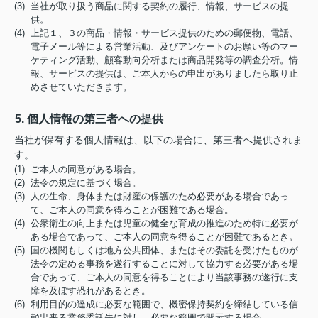
(3) 当社が取り扱う商品に関する契約の履行、情報、サービスの提
供。
(4) 上記１、３の商品・情報・サービス提供のための郵便物、電話、
電子メール等による営業活動、及びアンケートのお願い等のマー
ケティング活動、顧客動向分析または商品開発等の調査分析。情
報、サービスの提供は、ご本人からの申出がありましたら取り止
めさせていただきます。
5. 個人情報の第三者への提供
当社が保有する個人情報は、以下の場合に、第三者へ提供されま
す。
(1) ご本人の同意がある場合。
(2) 法令の規定に基づく場合。
(3) 人の生命、身体または財産の保護のため必要がある場合であっ
て、ご本人の同意を得ることが困難である場合。
(4) 公衆衛生の向上または児童の健全な育成の推進のため特に必要が
ある場合であって、ご本人の同意を得ることが困難であるとき。
(5) 国の機関もしくは地方公共団体、またはその委託を受けたものが
法令の定める事務を遂行することに対して協力する必要がある場
合であって、ご本人の同意を得ることにより当該事務の遂行に支
障を及ぼす恐れがあるとき。
(6) 利用目的の達成に必要な範囲で、機密保持契約を締結している信
頼出来る業務委託先に対し、必要な範囲で開示する場合。