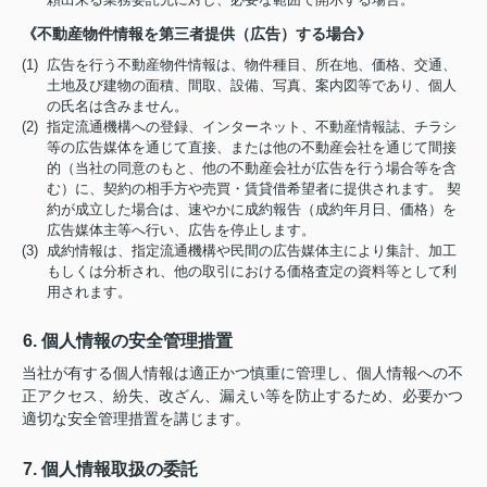
《不動産物件情報を第三者提供（広告）する場合》
(1) 広告を行う不動産物件情報は、物件種目、所在地、価格、交通、
土地及び建物の面積、間取、設備、写真、案内図等であり、個人
の氏名は含みません。
(2) 指定流通機構への登録、インターネット、不動産情報誌、チラシ
等の広告媒体を通じて直接、または他の不動産会社を通じて間接
的（当社の同意のもと、他の不動産会社が広告を行う場合等を含
む）に、契約の相手方や売買・賃貸借希望者に提供されます。 契
約が成立した場合は、速やかに成約報告（成約年月日、価格）を
広告媒体主等へ行い、広告を停止します。
(3) 成約情報は、指定流通機構や民間の広告媒体主により集計、加工
もしくは分析され、他の取引における価格査定の資料等として利
用されます。
6. 個人情報の安全管理措置
当社が有する個人情報は適正かつ慎重に管理し、個人情報への不
正アクセス、紛失、改ざん、漏えい等を防止するため、必要かつ
適切な安全管理措置を講じます。
7. 個人情報取扱の委託