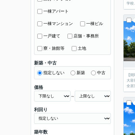
学校
一棟アパート
一棟マンション
一棟ビル
一戸建て
店舗・事務所
寮・旅館等
土地
新築・中古
指定しない
新築
中古
【間
大容量のＳＣＬ
価格
～
利回り
築年数