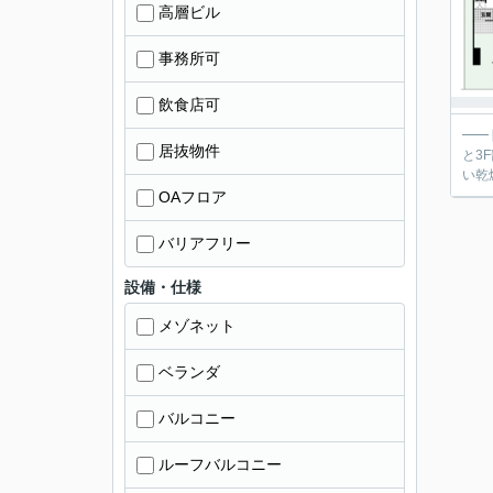
高層ビル
事務所可
飲食店可
━━
居抜物件
と3F部分に
OAフロア
バリアフリー
設備・仕様
メゾネット
ベランダ
バルコニー
ルーフバルコニー