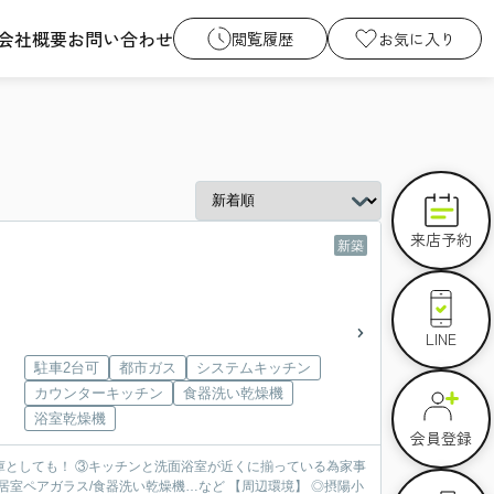
会社概要
お問い合わせ
閲覧履歴
お気に入り
来店予約
新築
LINE
駐車2台可
都市ガス
システムキッチン
カウンターキッチン
食器洗い乾燥機
浴室乾燥機
会員登録
庫としても！ ③キッチンと洗面浴室が近くに揃っている為家事