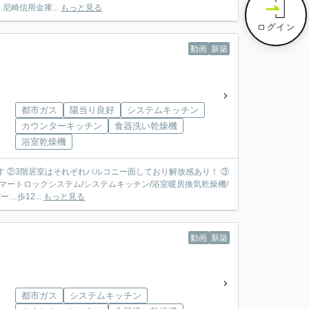
尼崎信用金庫...
もっと見る
ログイン
動画
新築
都市ガス
陽当り良好
システムキッチン
カウンターキッチン
食器洗い乾燥機
浴室乾燥機
す ②3階居室はそれぞれバルコニー面しており解放感あり！ ③
スーパー…歩12...
もっと見る
動画
新築
都市ガス
システムキッチン