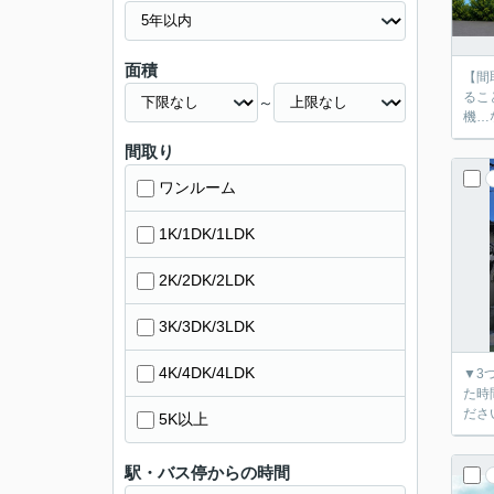
面積
【間
ることでコミュニ
～
間取り
ワンルーム
1K/1DK/1LDK
2K/2DK/2LDK
3K/3DK/3LDK
4K/4DK/4LDK
▼3
た時間で
5K以上
駅・バス停からの時間