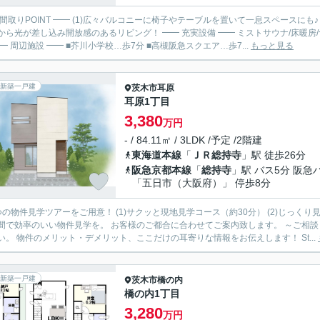
 間取りPOINT ━━ (1)広々バルコニーに椅子やテーブルを置いて一息スペースにも♪ 
込み開放感のあるリビング！ ━━ 充実設備 ━━ ミストサウナ/床暖房/食器洗い乾燥機/浴室暖房換気乾燥機/宅配BOX/オートロック…
 ━━ 周辺施設 ━━ ■芥川小学校…歩7分 ■高槻阪急スクエア…歩7...
もっと見る
新築一戸建
茨木市
耳原
耳原1丁目
3,380
万円
- / 84.11㎡ / 3LDK /予定 /2階建
東海道本線
「
ＪＲ総持寺
」駅 徒歩26分
阪急京都本線
「
総持寺
」駅 バス5分 阪急
「五日市（大阪府）」 停歩8分
つの物件見学ツアーをご用意！ (1)サクッと現地見学コース（約30分） (2)じっくり
効率のいい物件見学を。 お客様のご都合に合わせてご案内致します。 ～ご相談・見学までの流れ～ Step(1)：ご相談 まずはお気軽にご相談く
ださい。 物件のメリット・デメリット、ここだけの耳寄りな情報をお伝えします！ St...
新築一戸建
茨木市
橋の内
橋の内1丁目
3,280
万円