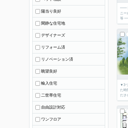
━━
陽当り良好
ニーから光が差し
等
閑静な住宅地
デザイナーズ
リフォーム済
リノベーション済
眺望良好
輸入住宅
▼3
た時間で
二世帯住宅
自由設計対応
ワンフロア