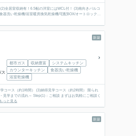
(2)全居室収納有！6.5帖の洋室にはWCL付！ (3)南向きバルコ
新築
都市ガス
収納豊富
システムキッチン
カウンターキッチン
食器洗い乾燥機
バス
浴室乾燥機
見学コース（約1時間） (3)納得見学コース（約2時間） 限られ
もっと見る
新築