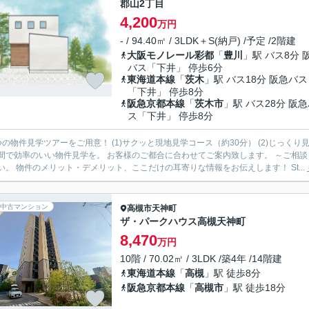
郡山2丁目
4,200
万円
- / 94.40㎡ / 3LDK＋S(納戸) /予定 /2階建
大阪モノレール彩都
「
豊川
」駅 バス8分 
バス「下井」 停歩6分
東海道本線
「
茨木
」駅 バス18分 阪急バス
「下井」 停歩8分
阪急京都本線
「
茨木市
」駅 バス28分 阪
ス「下井」 停歩8分
つの物件見学ツアーをご用意！ (1)サクッと現地見学コース（約30分） (2)じっくり
効率のいい物件見学を。 お客様のご都合に合わせてご案内致します。 ～ご相談・見学までの流れ～ Step(1)：ご相談 まずはお気軽にご相談く
ださい。 物件のメリット・デメリット、ここだけの耳寄りな情報をお伝えします！ St...
中古マンション
高槻市
天神町
ザ・パークハウス高槻天神町
8,470
万円
10階 / 70.02㎡ / 3LDK /築4年 /14階建
東海道本線
「
高槻
」駅 徒歩8分
阪急京都本線
「
高槻市
」駅 徒歩18分