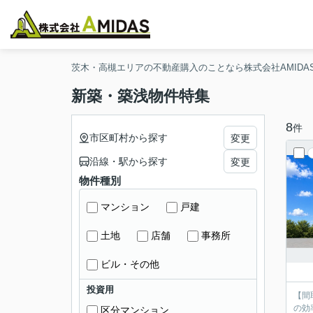
茨木・高槻エリアの不動産購入のことなら株式会社AMIDA
新築・築浅物件特集
8
件
市区町村から探す
変更
沿線・駅から探す
変更
物件種別
マンション
戸建
土地
店舗
事務所
ビル・その他
投資用
【間
の効率UP！ 【暮らしを豊かにする充実設備】 システムキッチ
区分マンション