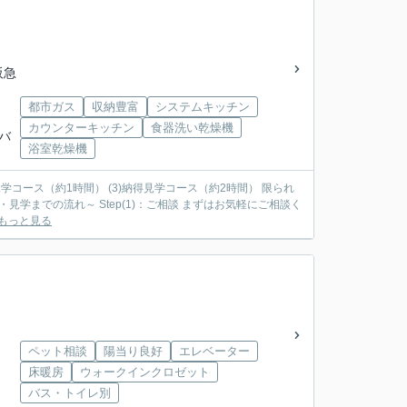
阪急
都市ガス
収納豊富
システムキッチン
カウンターキッチン
食器洗い乾燥機
急バ
浴室乾燥機
見学コース（約1時間） (3)納得見学コース（約2時間） 限られ
もっと見る
ペット相談
陽当り良好
エレベーター
床暖房
ウォークインクロゼット
バス・トイレ別