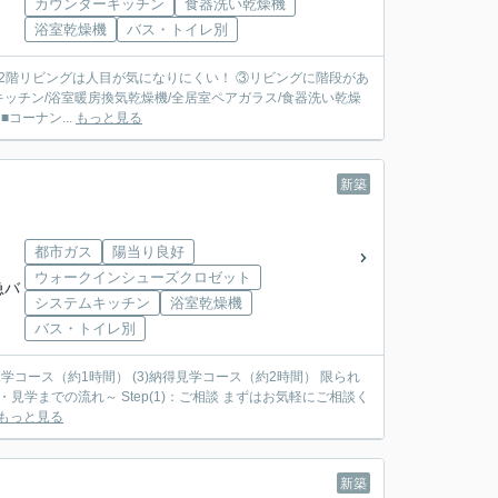
カウンターキッチン
食器洗い乾燥機
浴室乾燥機
バス・トイレ別
2階リビングは人目が気になりにくい！ ③リビングに階段があ
■コーナン...
もっと見る
新築
都市ガス
陽当り良好
ウォークインシューズクロゼット
急バ
システムキッチン
浴室乾燥機
バス・トイレ別
見学コース（約1時間） (3)納得見学コース（約2時間） 限られ
もっと見る
新築