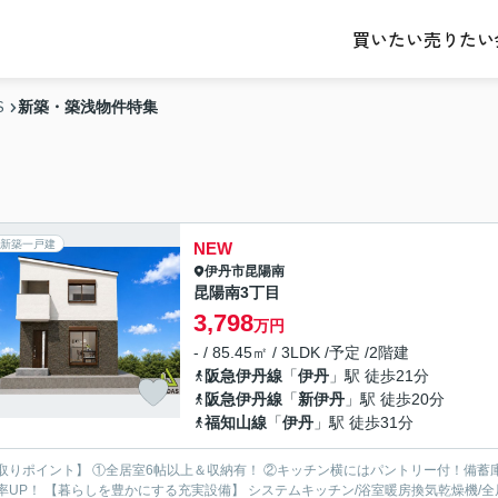
売りたい
買いたい
新築・築浅物件特集
S
新築一戸建
NEW
伊丹市
昆陽南
昆陽南3丁目
3,798
万円
- / 85.45㎡ / 3LDK /予定 /2階建
阪急伊丹線
「
伊丹
」駅 徒歩21分
阪急伊丹線
「
新伊丹
」駅 徒歩20分
福知山線
「
伊丹
」駅 徒歩31分
取りポイント】 ①全居室6帖以上＆収納有！ ②キッチン横にはパントリー付！備蓄
ン/浴室暖房換気乾燥機/全居室ペアガラス/食器洗い乾燥機…など 【周辺環境】 ◎摂陽小