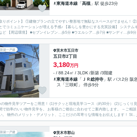
東海道本線
「
高槻
」駅 徒歩23分
取りポイント】 ①建物プランの立てやすい整形地で無駄なスペースがでません！ ②
ケーションが増える予感♪ 【暮らしを豊かにする充実設備】 システムキッチン/浴室暖房換気乾燥機/全居室ペアガラス/食器洗い乾燥
機…など 【周辺環境】 ■セブンイレブン…歩5分 ■ウエルシア…歩7分 ■サンディ…歩9分 
新築一戸建
茨木市
五日市
五日市2丁目
3,180
万円
- / 88.24㎡ / 3LDK /新築 /3階建
東海道本線
「
ＪＲ総持寺
」駅 バス2分 阪
ス「三咲町」 停歩9分
つの物件見学ツアーをご用意！ (1)サクッと現地見学コース（約30分） (2)じっくり
効率のいい物件見学を。 お客様のご都合に合わせてご案内致します。 ～ご相談・見学までの流れ～ Step(1)：ご相談 まずはお気軽にご相談く
ださい。 物件のメリット・デメリット、ここだけの耳寄りな情報をお伝えします！ St...
新築一戸建
茨木市
郡山