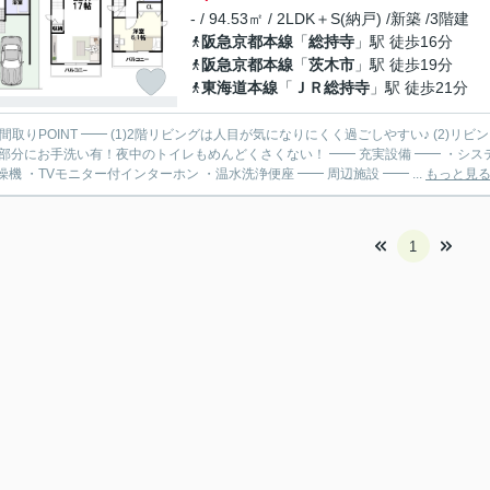
- / 94.53㎡ / 2LDK＋S(納戸) /新築 /3階建
阪急京都本線
「
総持寺
」駅 徒歩16分
阪急京都本線
「
茨木市
」駅 徒歩19分
東海道本線
「
ＪＲ総持寺
」駅 徒歩21分
 間取りPOINT ━━ (1)2階リビングは人目が気になりにくく過ごしやすい♪ (2)リ
お手洗い有！夜中のトイレもめんどくさくない！ ━━ 充実設備 ━━ ・システムキッチン ・浴室暖房換気乾燥機 ・追い炊き機能 ・食器洗
い乾燥機 ・TVモニター付インターホン ・温水洗浄便座 ━━ 周辺施設 ━━ ...
もっと見
1