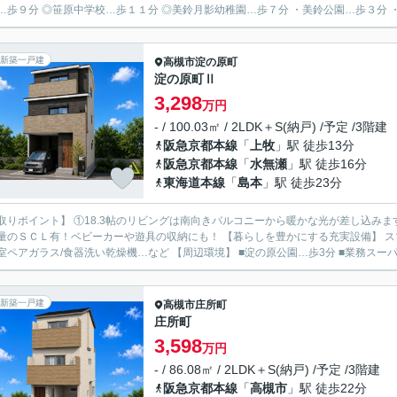
…歩９分 ◎笹原中学校…歩１１分 ◎美鈴月影幼稚園…歩７分 ・美鈴公園…歩３分 ・
新築一戸建
高槻市
淀の原町
淀の原町Ⅱ
3,298
万円
- / 100.03㎡ / 2LDK＋S(納戸) /予定 /3階建
阪急京都本線
「
上牧
」駅 徒歩13分
阪急京都本線
「
水無瀬
」駅 徒歩16分
東海道本線
「
島本
」駅 徒歩23分
取りポイント】 ①18.3帖のリビングは南向きバルコニーから暖かな光が差し込みま
有！ベビーカーや遊具の収納にも！ 【暮らしを豊かにする充実設備】 スマートロックシステム/システムキッチン/浴室暖房換気乾燥機/
全居室ペアガラス/食器洗い乾燥機…など 【周辺環境】 ■淀の原公園…歩3分 ■業務
新築一戸建
高槻市
庄所町
庄所町
3,598
万円
- / 86.08㎡ / 2LDK＋S(納戸) /予定 /3階建
阪急京都本線
「
高槻市
」駅 徒歩22分