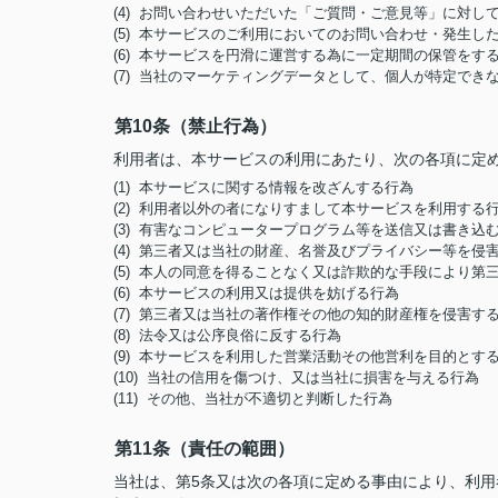
(4) お問い合わせいただいた「ご質問・ご意見等」に対
(5) 本サービスのご利用においてのお問い合わせ・発生
(6) 本サービスを円滑に運営する為に一定期間の保管をす
(7) 当社のマーケティングデータとして、個人が特定でき
第10条（禁止行為）
利用者は、本サービスの利用にあたり、次の各項に定
(1) 本サービスに関する情報を改ざんする行為
(2) 利用者以外の者になりすまして本サービスを利用する
(3) 有害なコンピュータープログラム等を送信又は書き込
(4) 第三者又は当社の財産、名誉及びプライバシー等を侵
(5) 本人の同意を得ることなく又は詐欺的な手段により
(6) 本サービスの利用又は提供を妨げる行為
(7) 第三者又は当社の著作権その他の知的財産権を侵害す
(8) 法令又は公序良俗に反する行為
(9) 本サービスを利用した営業活動その他営利を目的とす
(10) 当社の信用を傷つけ、又は当社に損害を与える行為
(11) その他、当社が不適切と判断した行為
第11条（責任の範囲）
当社は、第5条又は次の各項に定める事由により、利