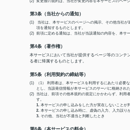
(2) 変更後の規約は、当社が変更内容を本サービスのペ
第3条（当社からの通知）
(1) 当社は、本サービスのページへの掲示、その他当社
項を通知するものとします。
(2) 前項に定める通知は、当社が当該通知の内容を、本
第4条（著作権）
本サービスにおいて当社が提供するページ等のコンテ
る者に帰属するものとします。
第5条（利用契約の締結等）
(1) （1） 利用者は、本サービスを利用するにあたり必
とし、当該発信情報が本サービスのサーバに格納され
(2) 当社は、前項その他本規約の規定にかかわらず、利
す。
1.
本サービスの申し込みをした方が実在しないことが
2.
本サービスの申し込み時に、虚偽の入力、入力誤り
3.
その他、当社が不適当と判断したとき
第6条（本サービスの料金）