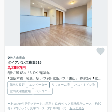
枚方市東山
ダイアパレス樟葉
515
2,299
万円
5階 / 75.65㎡ / 3LDK /築31年
京阪本線「樟葉」駅 バス9分 京阪バス「東山」 停歩2分
京阪バス「東山（枚方市）」バス停下車 徒歩2分
陽当り良好
エレベーター
リフォーム済
バス・トイレ別
室内洗濯機置場
バルコニー
▼3つの物件見学ツアーをご用意！ (1)サクッと現地見学コース（約30
分） (2)じっくり見学コース（約1時間） (3)...
もっと見る