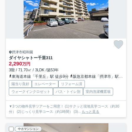
摂津市昭和園
ダイヤシャトー千里
311
2,290
万円
3階 / 71.70㎡ / 3LDK /築53年
東海道本線「千里丘」駅 徒歩9分
阪急京都本線「摂津市」駅 徒歩9分
陽当り良好
エレベーター
リフォーム済
ウォークインクロゼット
バス・トイレ別
室内洗濯機置場
▼3つの物件見学ツアーをご用意！ (1)サクッと現地見学コース（約30
分） (2)じっくり見学コース（約1時間） (3)...
もっと見る
中古マンション