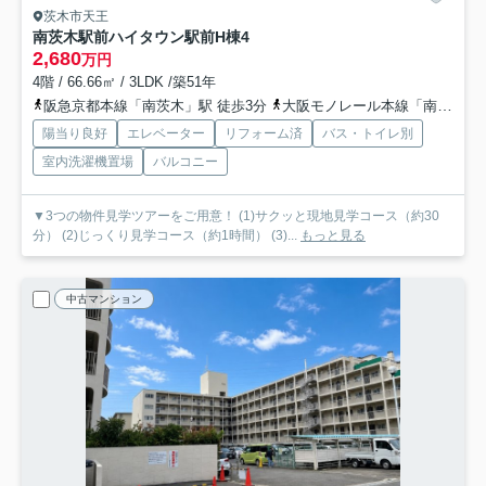
茨木市天王
南茨木駅前ハイタウン駅前H棟
4
2,680
万円
4階 / 66.66㎡ / 3LDK /築51年
阪急京都本線「南茨木」駅 徒歩3分
大阪モノレール本線「南茨木」駅 徒歩3分
陽当り良好
エレベーター
リフォーム済
バス・トイレ別
室内洗濯機置場
バルコニー
▼3つの物件見学ツアーをご用意！ (1)サクッと現地見学コース（約30
分） (2)じっくり見学コース（約1時間） (3)...
もっと見る
中古マンション