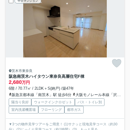
中古マンション
茨木市東奈良
阪急南茨木ハイタウン東奈良高層住宅F棟
2,680
万円
6階 / 70.77㎡ / 2LDK＋S(納戸) /築47年
阪急京都本線「南茨木」駅 徒歩6分
大阪モノレール本線「沢良宜」駅 徒歩16分
陽当り良好
ウォークインクロゼット
バス・トイレ別
室内洗濯機置場
フローリング
都市ガス
▼3つの物件見学ツアーをご用意！ (1)サクッと現地見学コース（約30
分） (2)じっくり見学コース（約1時間） (3)...
もっと見る