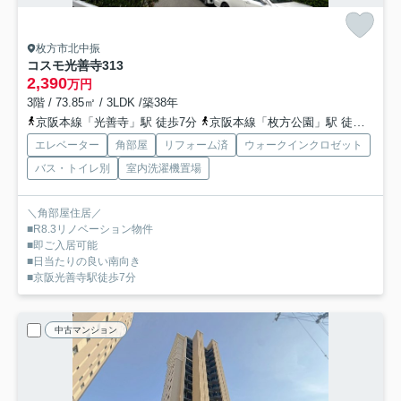
枚方市北中振
コスモ光善寺
313
2,390
万円
3階 / 73.85㎡ / 3LDK /築38年
京阪本線「光善寺」駅 徒歩7分
京阪本線「枚方公園」駅 徒歩18分
エレベーター
角部屋
リフォーム済
ウォークインクロゼット
バス・トイレ別
室内洗濯機置場
＼角部屋住居／
■R8.3リノベーション物件
■即ご入居可能
■日当たりの良い南向き
■京阪光善寺駅徒歩7分
中古マンション