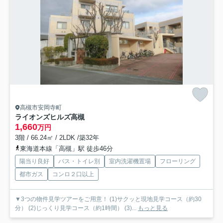
高槻市安岡寺町
ライオンズヒルズ高槻
1,660
万円
3階 / 66.24㎡ / 2LDK /築32年
東海道本線「高槻」駅 徒歩46分
陽当り良好
バス・トイレ別
室内洗濯機置場
フローリング
都市ガス
コンロ２口以上
▼3つの物件見学ツアーをご用意！ (1)サクッと現地見学コース（約30
分） (2)じっくり見学コース（約1時間） (3)...
もっと見る