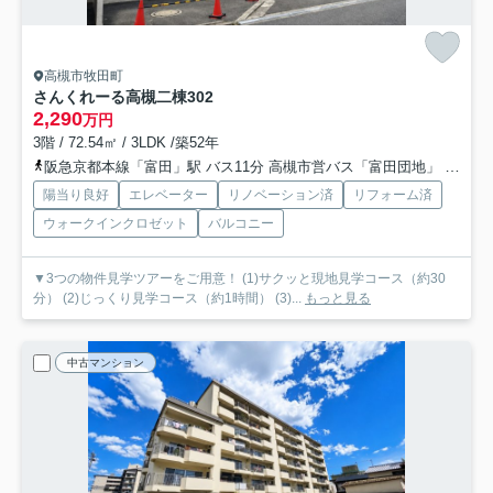
高槻市牧田町
さんくれーる高槻二棟
302
2,290
万円
3階 / 72.54㎡ / 3LDK /築52年
阪急京都本線「富田」駅 バス11分 高槻市営バス「富田団地」 停歩2分
陽当り良好
エレベーター
リノベーション済
リフォーム済
ウォークインクロゼット
バルコニー
▼3つの物件見学ツアーをご用意！ (1)サクッと現地見学コース（約30
分） (2)じっくり見学コース（約1時間） (3)...
もっと見る
中古マンション