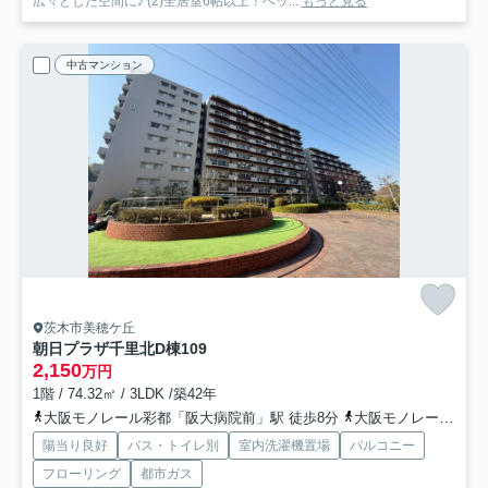
広々とした空間に♪ (2)全居室6帖以上！ベッ...
もっと見る
中古マンション
茨木市美穂ケ丘
朝日プラザ千里北D棟
109
2,150
万円
1階 / 74.32㎡ / 3LDK /築42年
大阪モノレール彩都「阪大病院前」駅 徒歩8分
大阪モノレール彩都「豊川」駅 徒歩17分
陽当り良好
バス・トイレ別
室内洗濯機置場
バルコニー
フローリング
都市ガス