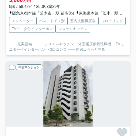
3,080
万円
5階 / 58.42㎡ / 2LDK /築29年
阪急京都本線「茨木市」駅 徒歩8分
東海道本線「茨木」駅 徒歩22分
エレベーター
バス・トイレ別
室内洗濯機置場
フローリング
TVモニタ付インターホン
システムキッチン
━━ 充実設備 ━━ ・システムキッチン ・浴室暖房換気乾燥機 ・TVモ
ニター付インターホン ・3口コンロ ━━ 周辺...
もっと見る
中古マンション