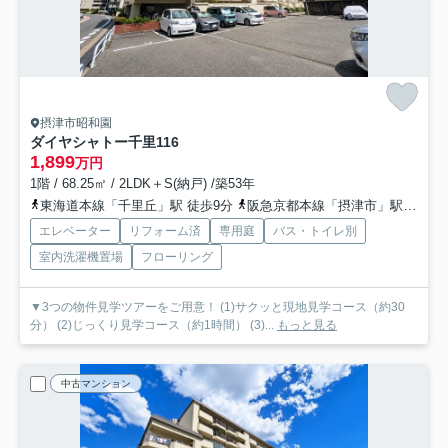
摂津市昭和園
ダイヤシャトー千里
116
1,899
万円
1階 / 68.25㎡ / 2LDK＋S(納戸) /築53年
東海道本線「千里丘」駅 徒歩9分
阪急京都本線「摂津市」駅 徒歩9分
エレベーター
リフォーム済
専用庭
バス・トイレ別
室内洗濯機置場
フローリング
▼3つの物件見学ツアーをご用意！ (1)サクッと現地見学コース（約30
分） (2)じっくり見学コース（約1時間） (3)...
もっと見る
中古マンション