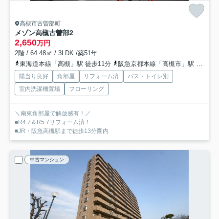
高槻市古曽部町
メゾン高槻古曽部
2
2,650
万円
2階 / 64.48㎡ / 3LDK /築51年
東海道本線「高槻」駅 徒歩11分
阪急京都本線「高槻市」駅 徒歩14分
陽当り良好
角部屋
リフォーム済
バス・トイレ別
室内洗濯機置場
フローリング
＼南東角部屋で解放感有！／
■R4.7＆R5.7リフォーム済！
■JR・阪急高槻駅まで徒歩13分圏内
中古マンション