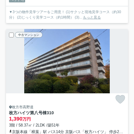
▼3つの物件見学ツアーをご用意！ (1)サクッと現地見学コース（約30
分） (2)じっくり見学コース（約1時間） (3)...
もっと見る
中古マンション
枚方市高野道
枚方ハイツ第八号棟
310
1,390
万円
3階 / 58.37㎡ / 2LDK /築51年
京阪本線「樟葉」駅 バス14分 京阪バス「枚方ハイツ」 停歩2分
片町