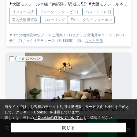
大阪モノレール本線「南摂津」駅 徒歩5分
大阪モノレール本線「摂津」駅 徒歩21分
リフォーム済
ウォークインクロゼット
バス・トイレ別
室内洗濯機置場
フローリング
TVモニタ付インターホン
▼3つの物件見学ツアーをご用意！ (1)サクッと現地見学コース（約30
分） (2)じっくり見学コース（約1時間） (3)...
もっと見る
中古マンション
当サイトでは、お客様の当サイト利用状況把握、サービス向上検討を目的と
検索条件を変更
まとめてお問い合わせ
して、クッキー（Cookie）を使用しています。
詳しくは、当社の
「Cookieの取扱いについて」
をご確認ください。
来店予約
会員登録
ログイン
LINE
閉じる
枚方市東山