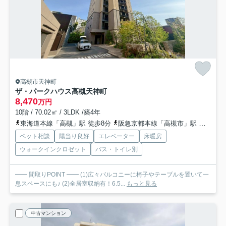
高槻市天神町
ザ・パークハウス高槻天神町
8,470
万円
10階 / 70.02㎡ / 3LDK /築4年
東海道本線「高槻」駅 徒歩8分
阪急京都本線「高槻市」駅 徒歩18分
ペット相談
陽当り良好
エレベーター
床暖房
ウォークインクロゼット
バス・トイレ別
━━ 間取りPOINT ━━ (1)広々バルコニーに椅子やテーブルを置いて一
息スペースにも♪ (2)全居室収納有！6.5...
もっと見る
中古マンション