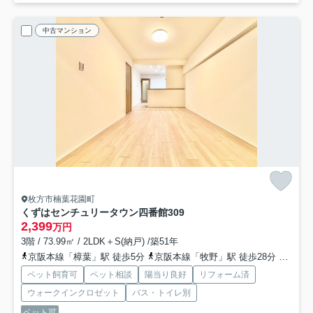
中古マンション
枚方市楠葉花園町
くずはセンチュリータウン四番館
309
2,399
万円
3階 / 73.99㎡ / 2LDK＋S(納戸) /築51年
京阪本線「樟葉」駅 徒歩5分
京阪本線「牧野」駅 徒歩28分
京阪本
ペット飼育可
ペット相談
陽当り良好
リフォーム済
ウォークインクロゼット
バス・トイレ別
ペット可