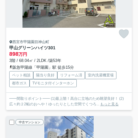
西宮市甲陽園目神山町
甲山グリーンハイツ
301
898
万円
3階 / 68.04㎡ / 2LDK /築53年
阪急甲陽線「甲陽園」駅 徒歩15分
ペット相談
陽当り良好
リフォーム済
室内洗濯機置場
都市ガス
TVモニタ付インターホン
━━間取りポイント━━ (1)最上階！高台に立地のため眺望良好！ (2)
広々約２2帖のおへや！ゆったりとした空間でくつろ...
もっと見る
中古マンション