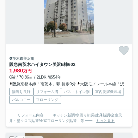
茨木市美沢町
阪急南茨木ハイタウン美沢E棟
602
1,980
万円
6階 / 70.86㎡ / 2LDK /築54年
阪急京都本線「南茨木」駅 徒歩9分
大阪モノレール本線「沢良宜」駅 徒歩10分
陽当り良好
リフォーム済
バス・トイレ別
室内洗濯機置場
バルコニー
フローリング
━━ リフォーム内容 ━━ キッチン新調/水回り新調/建具新調/全室天
井・壁クロス貼替/全室フローリング貼替…等 ━━...
もっと見る