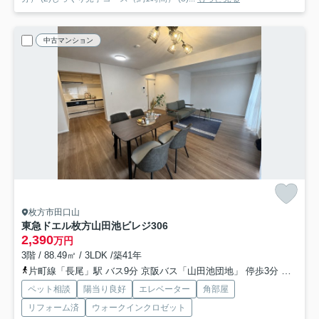
中古マンション
枚方市田口山
東急ドエル枚方山田池ビレジ
306
2,390
万円
3階 / 88.49㎡ / 3LDK /築41年
片町線「長尾」駅 バス9分 京阪バス「山田池団地」 停歩3分
片町線
ペット相談
陽当り良好
エレベーター
角部屋
リフォーム済
ウォークインクロゼット