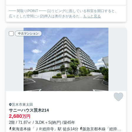
━━ 間取りPOINT ━━ (1)リビングに面している和室を開口すると、
広々とした空間に♪ (2)押入は奥行きがあるた...
もっと見る
中古マンション
茨木市東太田
サニーハウス茨木
214
2,680
万円
2階 / 71.87㎡ / 3LDK＋S(納戸) /築45年
東海道本線「ＪＲ総持寺」駅 徒歩14分
阪急京都本線「総持寺」駅 徒歩17分