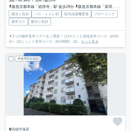
5階 / 48.94㎡ / 3DK /築55年
阪急京都本線「総持寺」駅 徒歩29分
阪急京都本線「富田」駅 徒歩30分
陽当り良好
バス・トイレ別
室内洗濯機置場
フローリング
都市ガス
陽当り良好
▼3つの物件見学ツアーをご用意！ (1)サクッと現地見学コース（約30
分） (2)じっくり見学コース（約1時間） (3)...
もっと見る
中古マンション
高槻市塚原