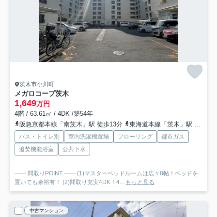
茨木市小川町
メガロコープ茨木
1,649
万円
4階 / 63.61㎡ / 4DK /築54年
阪急京都本線「南茨木」駅 徒歩13分
東海道本線「茨木」駅 徒歩15分
バス・トイレ別
室内洗濯機置場
フローリング
都市ガス
追焚機能浴室
公共下水
━━ 間取りPOINT ━━ (1)マスターベッドルームは広々8帖！ベッドを
置いても余裕有！ (2)間取り充実4DK！4...
もっと見る
中古マンション