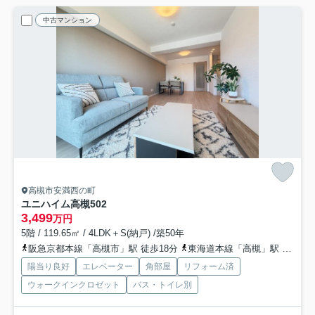
中古マンション
高槻市安満西の町
ユニハイム高槻
502
3,499
万円
5階 / 119.65㎡ / 4LDK＋S(納戸) /築50年
阪急京都本線「高槻市」駅 徒歩18分
東海道本線「高槻」駅 徒歩19分
陽当り良好
エレベーター
角部屋
リフォーム済
ウォークインクロゼット
バス・トイレ別