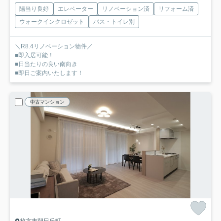
陽当り良好
エレベーター
リノベーション済
リフォーム済
ウォークインクロゼット
バス・トイレ別
＼R8.4リノベーション物件／
■即入居可能！
■日当たりの良い南向き
■即日ご案内いたします！
中古マンション