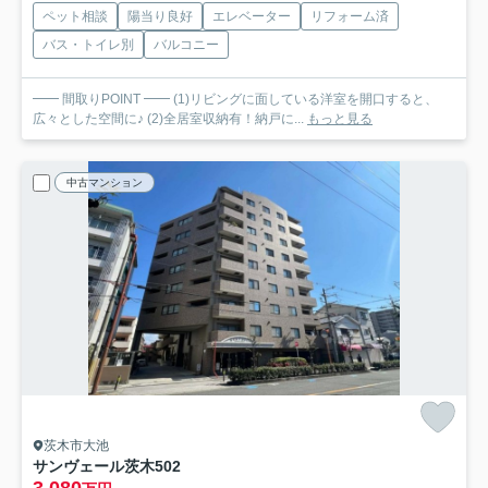
ペット相談
陽当り良好
エレベーター
リフォーム済
バス・トイレ別
バルコニー
━━ 間取りPOINT ━━ (1)リビングに面している洋室を開口すると、
広々とした空間に♪ (2)全居室収納有！納戸に...
もっと見る
中古マンション
茨木市大池
サンヴェール茨木
502