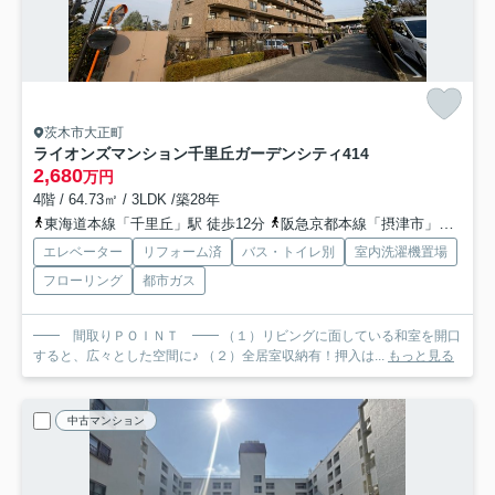
茨木市大正町
ライオンズマンション千里丘ガーデンシティ
414
2,680
万円
4階 / 64.73㎡ / 3LDK /築28年
東海道本線「千里丘」駅 徒歩12分
阪急京都本線「摂津市」駅 徒歩14分
エレベーター
リフォーム済
バス・トイレ別
室内洗濯機置場
フローリング
都市ガス
━━ 間取りＰＯＩＮＴ ━━ （１）リビングに面している和室を開口
すると、広々とした空間に♪ （２）全居室収納有！押入は...
もっと見る
中古マンション