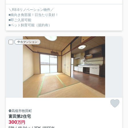
＼R8.6リノベーション物件／
■南向き角部屋！日当たり良好！
■即ご入居可能
■ペット飼育可能（規約有）
中古マンション
高槻市牧田町
富田第2住宅
300
万円