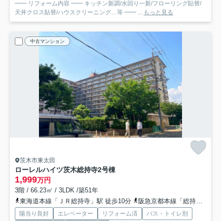
━━ リフォーム内容 ━━ キッチン新調/水回り一新/フローリング貼替/
天井クロス貼替/ハウスクリーニング…等 ━━ ...
もっと見る
中古マンション
茨木市東太田
ローレルハイツ茨木総持寺2号棟
1,999
万円
3階 / 66.23㎡ / 3LDK /築51年
東海道本線「ＪＲ総持寺」駅 徒歩10分
阪急京都本線「総持寺」駅 徒歩18分
陽当り良好
エレベーター
リフォーム済
バス・トイレ別