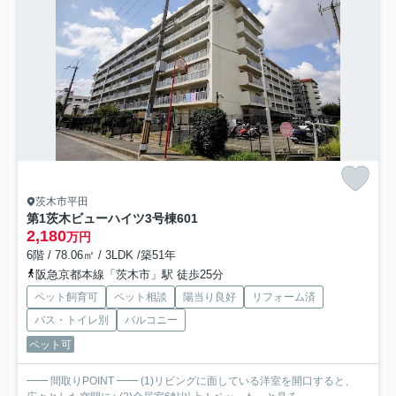
茨木市平田
第1茨木ビューハイツ3号棟
601
2,180
万円
6階 / 78.06㎡ / 3LDK /築51年
阪急京都本線「茨木市」駅 徒歩25分
ペット飼育可
ペット相談
陽当り良好
リフォーム済
バス・トイレ別
バルコニー
ペット可
━━ 間取りPOINT ━━ (1)リビングに面している洋室を開口すると、