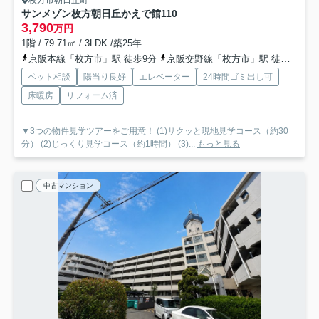
枚方市朝日丘町
サンメゾン枚方朝日丘かえで館
110
3,790
万円
1階 / 79.71㎡ / 3LDK /築25年
京阪本線「枚方市」駅 徒歩9分
京阪交野線「枚方市」駅 徒歩9分
ペット相談
陽当り良好
エレベーター
24時間ゴミ出し可
床暖房
リフォーム済
▼3つの物件見学ツアーをご用意！ (1)サクッと現地見学コース（約30
分） (2)じっくり見学コース（約1時間） (3)...
もっと見る
中古マンション