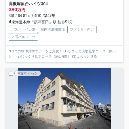
高槻塚原台ハイツ
304
380
万円
3階 / 64.81㎡ / 4DK /築47年
東海道本線「摂津富田」駅 徒歩51分
バス・トイレ別
室内洗濯機置場
ファミリー向け
２面バルコニー
▼3つの物件見学ツアーをご用意！ (1)サクッと現地見学コース（約30
分） (2)じっくり見学コース（約1時間） (3)...
もっと見る
中古マンション