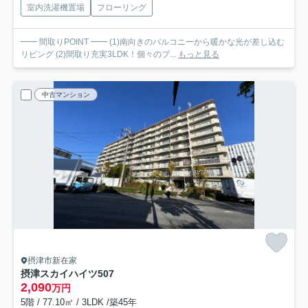
室内洗濯機置場
フローリング
━━ 間取りPOINT ━━ (1)南向きのバルコニーから暖かな光が差し込む
リビング (2)間取り充実3LDK！個々のプ...
もっと見る
中古マンション
摂津市新在家
摂津スカイハイツ
507
2,090
万円
5階 / 77.10㎡ / 3LDK /築45年