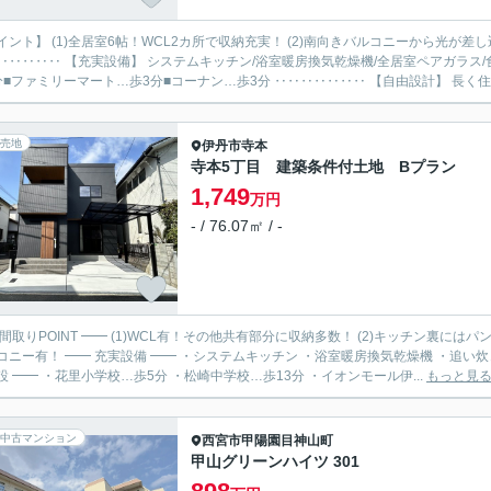
イント】 (1)全居室6帖！WCL2カ所で収納充実！ (2)南向きバルコニーから光が差し
‥‥‥‥‥ 【充実設備】 システムキッチン/浴室暖房換気乾燥機/全居室ペアガラス/
分■ファミリーマート…歩3分■コーナン…歩3分 ‥‥‥‥‥‥‥ 【自由設計】 長く住み
売地
伊丹市
寺本
寺本5丁目 建築条件付土地 Bプラン
1,749
万円
- / 76.07㎡ / -
 間取りPOINT ━━ (1)WCL有！その他共有部分に収納多数！ (2)キッチン裏に
キッチン ・浴室暖房換気乾燥機 ・追い炊き機能 ・TVモニター付インターホン ・温水洗浄便座 ━━ 周
設 ━━ ・花里小学校…歩5分 ・松崎中学校…歩13分 ・イオンモール伊...
もっと見
中古マンション
西宮市
甲陽園目神山町
甲山グリーンハイツ 301