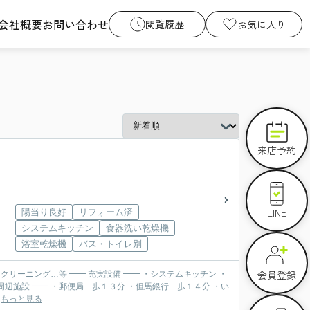
会社概要
お問い合わせ
閲覧履歴
お気に入り
来店予約
LINE
陽当り良好
リフォーム済
システムキッチン
食器洗い乾燥機
浴室乾燥機
バス・トイレ別
会員登録
━━ ・システムキッチン ・
.
もっと見る