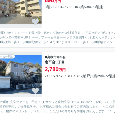
898
万円
3階 / 68.04㎡ / 2LDK /築53年 /3階建
間取りポイント━━ (1)最上階！高台に立地のため眺望良好！ (2)広々約２2帖のお
 ━━リフォーム内容━━ クロス新調/1K→2LDK/カーテンレール撤去/ハウスクリーニング/トイレ新調など ━━周辺環境
 ■郵便局…歩１３分■但馬銀行…歩１４分 ■いかりスーパー…歩１５分■阪急オアシ..
中古一戸建
高槻市
南平台
南平台3丁目
2,780
万円
- / 115.97㎡ / 3LDK＋S(納戸) /築29年 /2階
つの物件見学ツアーをご用意！ (1)サクッと現地見学コース（約30分） (2)じっくり
効率のいい物件見学を。 お客様のご都合に合わせてご案内致します。 ～ご相談・見学までの流れ～ Step(1)：ご相談 まずはお気軽にご相談く
ださい。 物件のメリット・デメリット、ここだけの耳寄りな情報をお伝えします！ St...