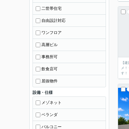
二世帯住宅
自由設計対応
ワンフロア
高層ビル
事務所可
【建
メ！
飲食店可
す！
居抜物件
設備・仕様
メゾネット
ベランダ
バルコニー