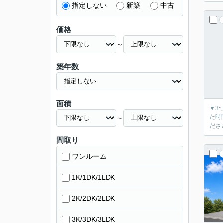
指定しない
新築
中古
価格
～
築年数
面積
▼3
た時間で
～
間取り
ワンルーム
1K/1DK/1LDK
2K/2DK/2LDK
3K/3DK/3LDK