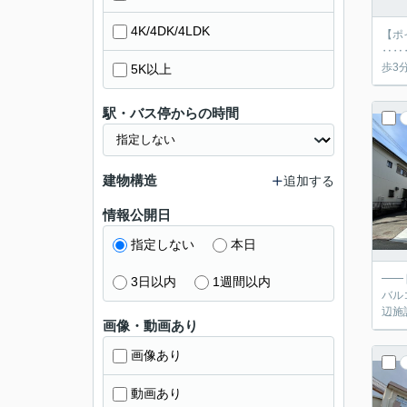
4K/4DK/4LDK
【ポ
‥‥
歩3
5K以上
駅・バス停からの時間
建物構造
追加する
情報公開日
指定しない
本日
━━
3日以内
1週間以内
バルコニー有！ ━━ 充実設備 ━━ ・システム
辺施
画像・動画あり
画像あり
動画あり