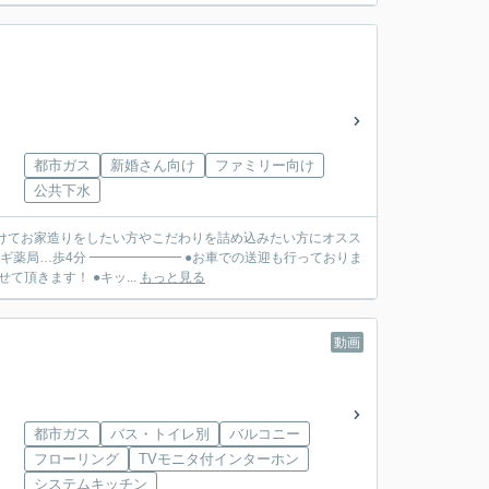
都市ガス
新婚さん向け
ファミリー向け
公共下水
けてお家造りをしたい方やこだわりを詰め込みたい方にオスス
スギ薬局…歩4分 ━━━━━━━ ●お車での送迎も行っておりま
頂きます！ ●キッ...
もっと見る
動画
都市ガス
バス・トイレ別
バルコニー
フローリング
TVモニタ付インターホン
システムキッチン