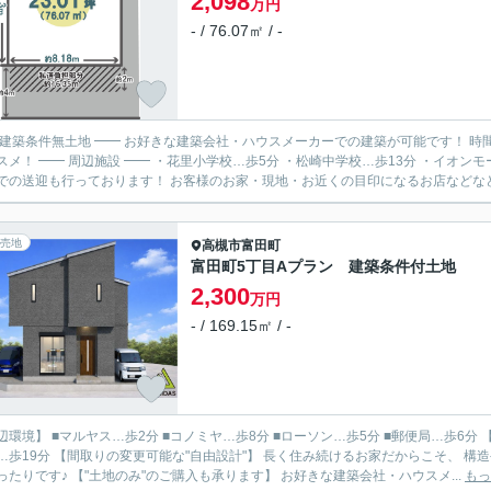
2,098
万円
- / 76.07㎡ / -
 建築条件無土地 ━━ お好きな建築会社・ハウスメーカーでの建築が可能です！ 
…歩13分 ・イオンモール伊丹昆陽…歩12分 ・郵便局…歩8分 ━━━━━━━━━ ●
での送迎も行っております！ お客様のお家・現地・お近くの目印になるお店などなど、
売地
高槻市
富田町
富田町5丁目Aプラン 建築条件付土地
2,300
万円
- / 169.15㎡ / -
境】 ■マルヤス…歩2分 ■コノミヤ…歩8分 ■ローソン…歩5分 ■郵便局…歩6分 【通学】 ■五百住幼稚園…歩3分 ■富田小学校…歩12分 ■第四中
長く住み続けるお家だからこそ、 構造や間取りから内装、設備に至るまで 徹底的にこだわりたい方
にぴったりです♪ 【"土地のみ"のご購入も承ります】 お好きな建築会社・ハウスメ...
もっ