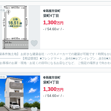
売地
高槻市
栄町
栄町4丁目
1,300
万円
- / 54.60㎡ / -
築条件無土地】 お好きな建築会社・ハウスメーカーでの建築が可能です！時間をか
 ━━━━━━━ 【周辺環境】 ■フレンドマート…歩4分■セブンイレブン…歩3分■
 お客様のお家・現地・お近くの目印になるお店などなど、 ご指定の場所まで向かわせて
売地
高槻市
栄町
栄町4丁目
1,300
万円
- / 54.60㎡ / -