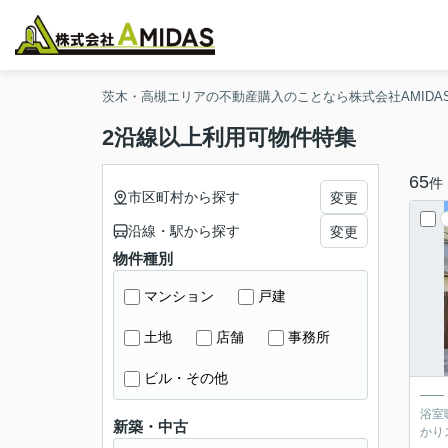
茨木・高槻エリアの不動産購入のことなら株式会社AMIDA
2沿線以上利用可物件特集
65
件
市区町村から探す
変更
沿線・駅から探す
変更
物件種別
マンション
戸建
土地
店舗
事務所
ビル・その他
━━ 
浴室暖房
新築・中古