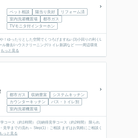
ペット相談
陽当り良好
リフォーム済
室内洗濯機置場
都市ガス
TVモニタ付インターホン
へや！ゆったりとした空間でくつろげますね♪ (3)小回りの利くL
.
もっと見る
建
都市ガス
収納豊富
システムキッチン
カウンターキッチン
バス・トイレ別
室内洗濯機置場
見学コース（約1時間） (3)納得見学コース（約2時間） 限られ
もっと見る