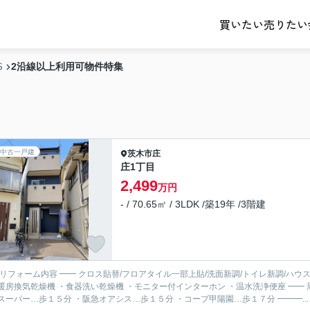
売りたい
買いたい
2沿線以上利用可物件特集
S
中古一戸建
茨木市
庄
庄1丁目
2,499
万円
- / 70.65㎡ / 3LDK /築19年 /3階建
リフォーム内容 ━━ クロス貼替/フロアタイル一部上貼/洗面新調/トイレ新調/ハウスクリーニング…等 ━━ 充実設備 
換気乾燥機 ・食器洗い乾燥機 ・モニター付インターホン ・温水洗浄便座 ━━ 周辺施設 ━━ ・郵便局…歩１３分 ・但馬銀行…歩１４分 ・い
かりスーパー…歩１５分 ・阪急オアシス…歩１５分 ・コープ甲陽園…歩１７分 ━━━..