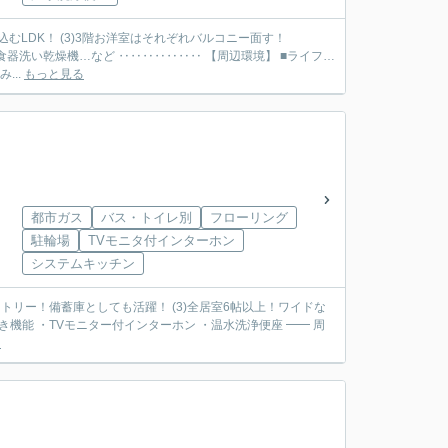
込むLDK！ (3)3階お洋室はそれぞれバルコニー面す！
食器洗い乾燥機…など ‥‥‥‥‥‥‥ 【周辺環境】 ■ライフ…
...
もっと見る
都市ガス
バス・トイレ別
フローリング
駐輪場
TVモニタ付インターホン
システムキッチン
はパントリー！備蓄庫としても活躍！ (3)全居室6帖以上！ワイドな
る