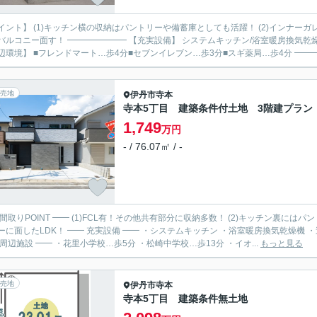
イント】 (1)キッチン横の収納はパントリーや備蓄庫としても活躍！ (2)インナーガ
バルコニー面す！ ━━━━━━━ 【充実設備】 システムキッチン/浴室暖房換気乾
辺環境】 ■フレンドマート…歩4分■セブンイレブン…歩3分■スギ薬局…歩4分 ━━━━
売地
伊丹市
寺本
寺本5丁目 建築条件付土地 3階建プラン
1,749
万円
- / 76.07㎡ / -
 間取りPOINT ━━ (1)FCL有！その他共有部分に収納多数！ (2)キッチン裏には
実設備 ━━ ・システムキッチン ・浴室暖房換気乾燥機 ・追い炊き機能 ・TVモニター付インターホン ・温水洗浄便座
 周辺施設 ━━ ・花里小学校…歩5分 ・松崎中学校…歩13分 ・イオ...
もっと見る
売地
伊丹市
寺本
寺本5丁目 建築条件無土地