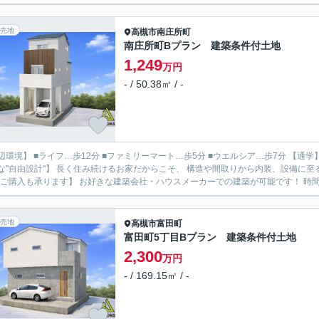
売地
高槻市
南庄所町
南庄所町Bプラン 建築条件付土地
1,249
万円
- / 50.38㎡ / -
】 ■ライフ…歩12分 ■ファミリーマート…歩5分 ■ウエルシア…歩7分 【通学】 ■桃園小学校…歩13分 ■第一中学校…歩19分 【間取りの変更
な"自由設計"】 長く住み続けるお家だからこそ、 構造や間取りから内装、設備に至るまで 
のご購入も承ります】 お好きな建築会社・ハウスメーカーでの建築が可能です！ 時間.
売地
高槻市
富田町
富田町5丁目Bプラン 建築条件付土地
2,300
万円
- / 169.15㎡ / -