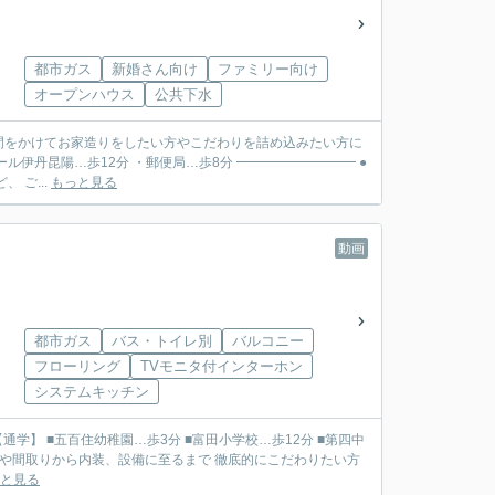
都市ガス
新婚さん向け
ファミリー向け
オープンハウス
公共下水
時間をかけてお家造りをしたい方やこだわりを詰め込みたい方に
 ご...
もっと見る
動画
都市ガス
バス・トイレ別
バルコニー
フローリング
TVモニタ付インターホン
システムキッチン
と見る