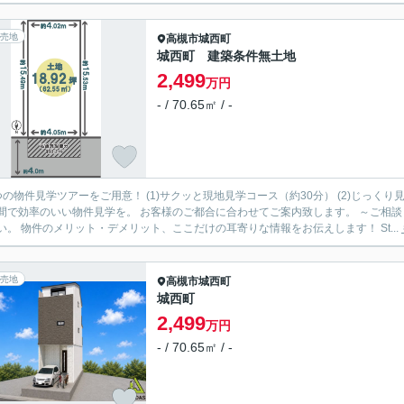
売地
高槻市
城西町
城西町 建築条件無土地
2,499
万円
- / 70.65㎡ / -
つの物件見学ツアーをご用意！ (1)サクッと現地見学コース（約30分） (2)じっくり
効率のいい物件見学を。 お客様のご都合に合わせてご案内致します。 ～ご相談・見学までの流れ～ Step(1)：ご相談 まずはお気軽にご相談く
ださい。 物件のメリット・デメリット、ここだけの耳寄りな情報をお伝えします！ St...
売地
高槻市
城西町
城西町
2,499
万円
- / 70.65㎡ / -