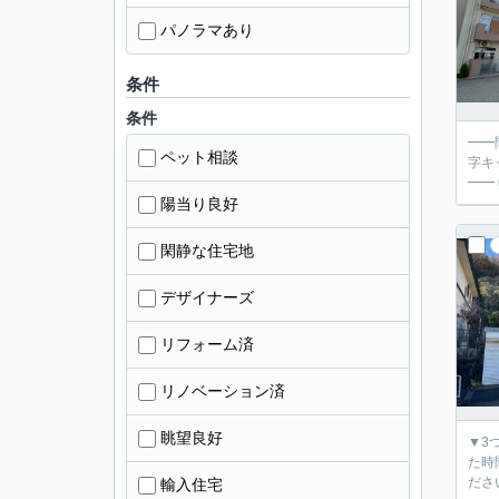
パノラマあり
条件
条件
━━
ペット相談
字キッチンで作業効率UP！
━━
陽当り良好
閑静な住宅地
デザイナーズ
リフォーム済
リノベーション済
眺望良好
▼3
た時間で
輸入住宅