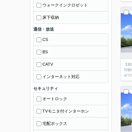
ウォークインクロゼット
床下収納
通信・放送
CS
BS
CATV
【周辺環境
可能
み"
インターネット対応
セキュリティ
オートロック
TVモニタ付インターホン
宅配ボックス