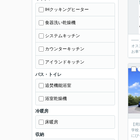
IHクッキングヒーター
食器洗い乾燥機
システムキッチン
━━
オススメ！ ━━ 周辺施設 ━━ ・花里小学校…歩5分 ・松崎中学校
カウンターキッチン
お車
アイランドキッチン
バス・トイレ
追焚機能浴室
浴室乾燥機
冷暖房
床暖房
【周辺環
学校…歩19分 【間取りの変更可能な"自由設計"】 
収納