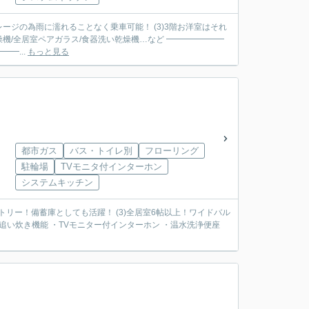
レージの為雨に濡れることなく乗車可能！ (3)3階お洋室はそれ
燥機/全居室ペアガラス/食器洗い乾燥機…など ━━━━━━━
━...
もっと見る
都市ガス
バス・トイレ別
フローリング
駐輪場
TVモニタ付インターホン
システムキッチン
パントリー！備蓄庫としても活躍！ (3)全居室6帖以上！ワイドバル