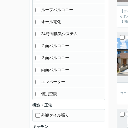
ルーフバルコニー
【ポ
ぞれ
オール電化
【周
24時間換気システム
２面バルコニー
３面バルコニー
両面バルコニー
エレベーター
━━
コニーに面したLDK！ ━━ 充
個別空調
━━
構造・工法
外観タイル張り
キッチン