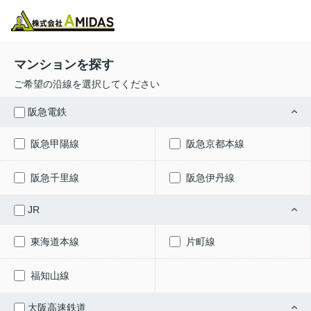
物件検索
お気に入り
閲覧履歴
メニュー
マンションを探す
ご希望の沿線を選択してください
阪急電鉄
阪急甲陽線
阪急京都本線
阪急千里線
阪急伊丹線
JR
東海道本線
片町線
福知山線
大阪高速鉄道