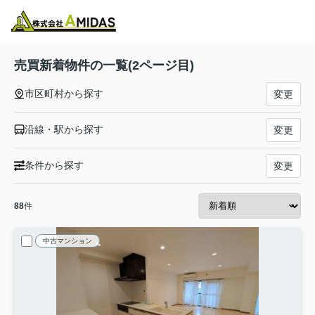
物件検索
お気に入り
閲覧履歴
メニュー
売買新着物件の一覧(2ページ目)
市区町村から探す
変更
沿線・駅から探す
変更
条件から探す
変更
88
件
中古マンション