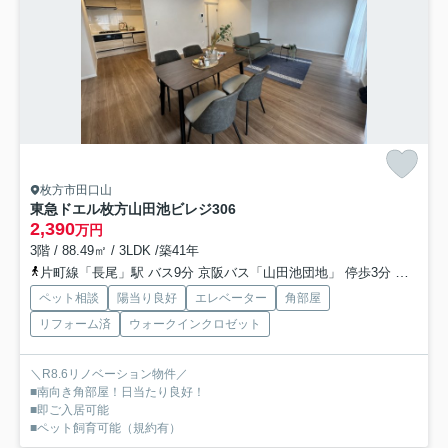
枚方市田口山
東急ドエル枚方山田池ビレジ
306
2,390
万円
3階 / 88.49㎡ / 3LDK /築41年
片町線「長尾」駅 バス9分 京阪バス「山田池団地」 停歩3分
片町線
ペット相談
陽当り良好
エレベーター
角部屋
リフォーム済
ウォークインクロゼット
＼R8.6リノベーション物件／
■南向き角部屋！日当たり良好！
■即ご入居可能
■ペット飼育可能（規約有）