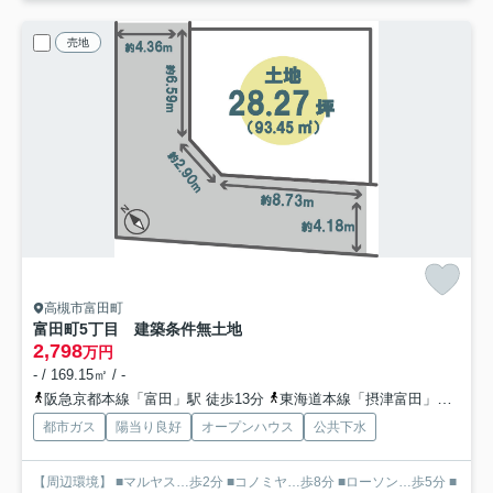
売地
高槻市富田町
富田町5丁目 建築条件無土地
2,798
万円
- / 169.15㎡ / -
阪急京都本線「富田」駅 徒歩13分
東海道本線「摂津富田」駅 徒歩16分
都市ガス
陽当り良好
オープンハウス
公共下水
【周辺環境】 ■マルヤス…歩2分 ■コノミヤ…歩8分 ■ローソン…歩5分 ■