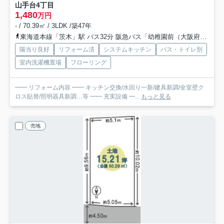
山手台4丁目
1,480
万円
- / 70.39㎡ / 3LDK /築47年
東海道本線「茨木」駅 バス32分 阪急バス「幼稚園前（大阪府）」 停歩7分
陽当り良好
リフォーム済
システムキッチン
バス・トイレ別
室内洗濯機置場
フローリング
━━ リフォーム内容 ━━ キッチン交換/水回り一新/建具新調/全室壁ク
ロス貼替/照明器具新調…等 ━━ 充実設備 ━...
もっと見る
売地