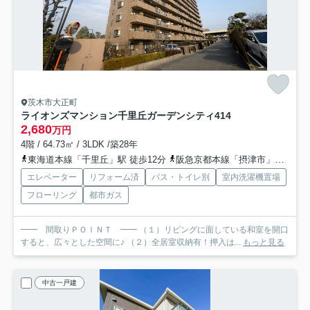
茨木市大正町
ライオンズマンション千里丘ガーデンシティ
414
2,680
万円
4階 / 64.73㎡ / 3LDK /築28年
東海道本線「千里丘」駅 徒歩12分
阪急京都本線「摂津市」駅 徒歩14分
エレベーター
リフォーム済
バス・トイレ別
室内洗濯機置場
フローリング
都市ガス
━━ 間取りＰＯＩＮＴ ━━ （１）リビングに面している和室を開口
すると、広々とした空間に♪ （２）全居室収納有！押入は...
もっと見る
中古一戸建