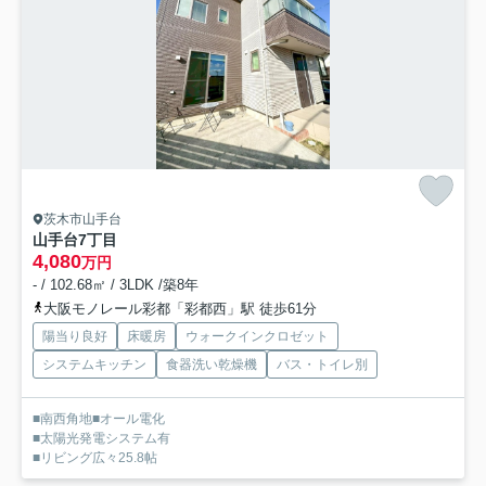
茨木市山手台
山手台7丁目
4,080
万円
- / 102.68㎡ / 3LDK /築8年
大阪モノレール彩都「彩都西」駅 徒歩61分
陽当り良好
床暖房
ウォークインクロゼット
システムキッチン
食器洗い乾燥機
バス・トイレ別
■南西角地■オール電化
■太陽光発電システム有
■リビング広々25.8帖