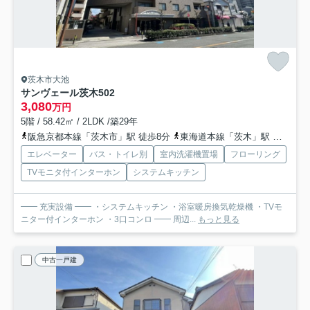
茨木市大池
サンヴェール茨木
502
3,080
万円
5階 / 58.42㎡ / 2LDK /築29年
阪急京都本線「茨木市」駅 徒歩8分
東海道本線「茨木」駅 徒歩22分
エレベーター
バス・トイレ別
室内洗濯機置場
フローリング
TVモニタ付インターホン
システムキッチン
━━ 充実設備 ━━ ・システムキッチン ・浴室暖房換気乾燥機 ・TVモ
ニター付インターホン ・3口コンロ ━━ 周辺...
もっと見る
中古一戸建