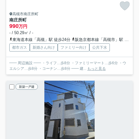
高槻市南庄所町
南庄所町
990
万円
- / 50.29㎡ / -
東海道本線「高槻」駅 徒歩24分
阪急京都本線「高槻市」駅 徒歩25分
都市ガス
新婚さん向け
ファミリー向け
公共下水
━━ 周辺施設 ━━ ・ライフ…歩8分 ・ファミリーマート…歩6分 ・ウ
エルシア…歩8分 ・コーナン…歩8分 ━━ 建...
もっと見る
新築一戸建