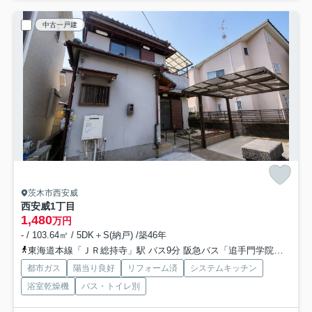
中古一戸建
茨木市西安威
西安威1丁目
1,480
万円
- / 103.64㎡ / 5DK＋S(納戸) /築46年
東海道本線「ＪＲ総持寺」駅 バス9分 阪急バス「追手門学院前」 停歩2分
都市ガス
陽当り良好
リフォーム済
システムキッチン
浴室乾燥機
バス・トイレ別