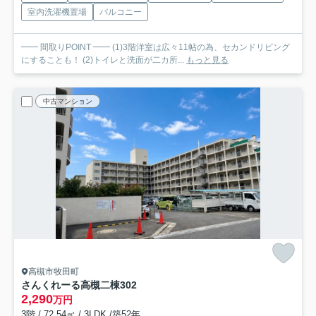
室内洗濯機置場
バルコニー
━━ 間取りPOINT ━━ (1)3階洋室は広々11帖の為、セカンドリビング
にすることも！ (2)トイレと洗面が二カ所...
もっと見る
中古マンション
高槻市牧田町
さんくれーる高槻二棟
302
2,290
万円
3階 / 72.54㎡ / 3LDK /築52年