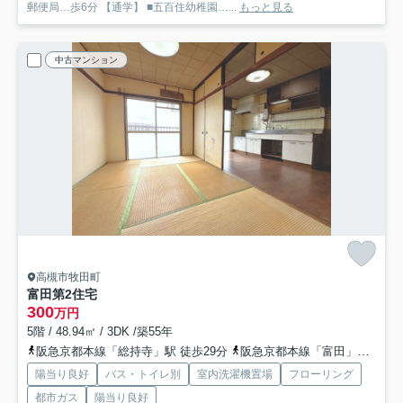
郵便局…歩6分 【通学】 ■五百住幼稚園…...
もっと見る
中古マンション
高槻市牧田町
富田第2住宅
300
万円
5階 / 48.94㎡ / 3DK /築55年
阪急京都本線「総持寺」駅 徒歩29分
阪急京都本線「富田」駅 徒歩30分
陽当り良好
バス・トイレ別
室内洗濯機置場
フローリング
都市ガス
陽当り良好