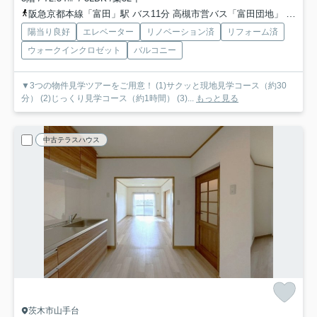
阪急京都本線「富田」駅 バス11分 高槻市営バス「富田団地」 停歩2分
陽当り良好
エレベーター
リノベーション済
リフォーム済
ウォークインクロゼット
バルコニー
▼3つの物件見学ツアーをご用意！ (1)サクッと現地見学コース（約30
分） (2)じっくり見学コース（約1時間） (3)...
もっと見る
中古テラスハウス
茨木市山手台