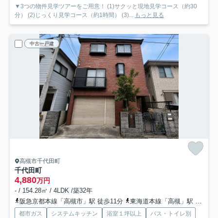
▼3つの物件見学ツアーをご用意！ (1)サクッと現地見学コース（約30
分） (2)じっくり見学コース（約1時間） (3)...
もっと見る
中古一戸建
高槻市千代田町
千代田町
4,880
万円
- / 154.28㎡ / 4LDK /築32年
阪急京都本線「高槻市」駅 徒歩11分
東海道本線「高槻」駅 徒歩21分
都市ガス
システムキッチン
浴室１坪以上
バス・トイレ別