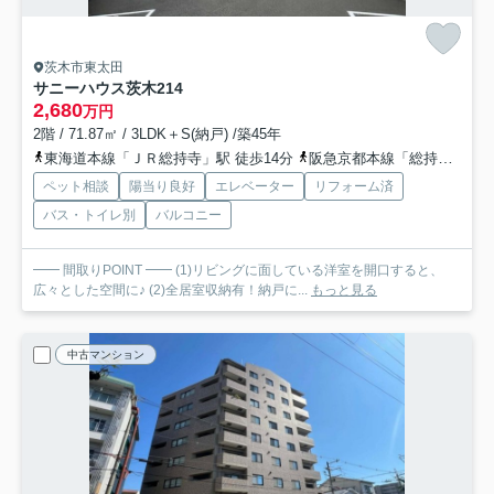
茨木市東太田
サニーハウス茨木
214
2,680
万円
2階 / 71.87㎡ / 3LDK＋S(納戸) /築45年
東海道本線「ＪＲ総持寺」駅 徒歩14分
阪急京都本線「総持寺」駅 徒歩17分
ペット相談
陽当り良好
エレベーター
リフォーム済
バス・トイレ別
バルコニー
━━ 間取りPOINT ━━ (1)リビングに面している洋室を開口すると、
広々とした空間に♪ (2)全居室収納有！納戸に...
もっと見る
中古マンション