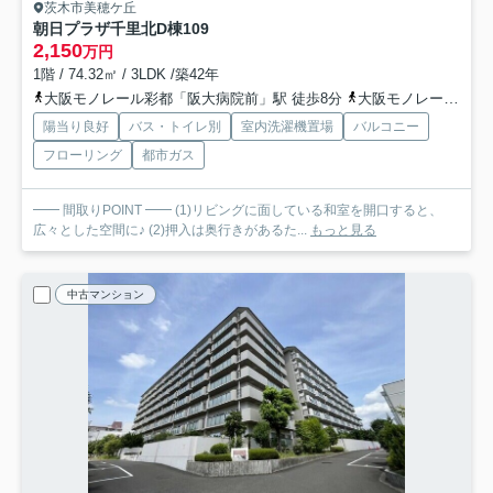
茨木市美穂ケ丘
朝日プラザ千里北D棟
109
2,150
万円
1階 / 74.32㎡ / 3LDK /築42年
大阪モノレール彩都「阪大病院前」駅 徒歩8分
大阪モノレール彩都「豊川」駅 徒歩17分
陽当り良好
バス・トイレ別
室内洗濯機置場
バルコニー
フローリング
都市ガス
━━ 間取りPOINT ━━ (1)リビングに面している和室を開口すると、
広々とした空間に♪ (2)押入は奥行きがあるた...
もっと見る
中古マンション