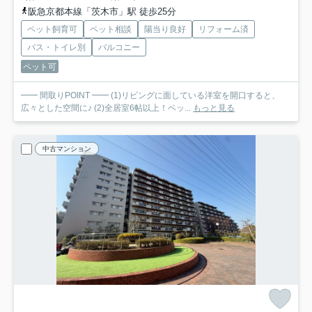
阪急京都本線「茨木市」駅 徒歩25分
ペット飼育可
ペット相談
陽当り良好
リフォーム済
バス・トイレ別
バルコニー
ペット可
━━ 間取りPOINT ━━ (1)リビングに面している洋室を開口すると、
広々とした空間に♪ (2)全居室6帖以上！ベッ...
もっと見る
中古マンション