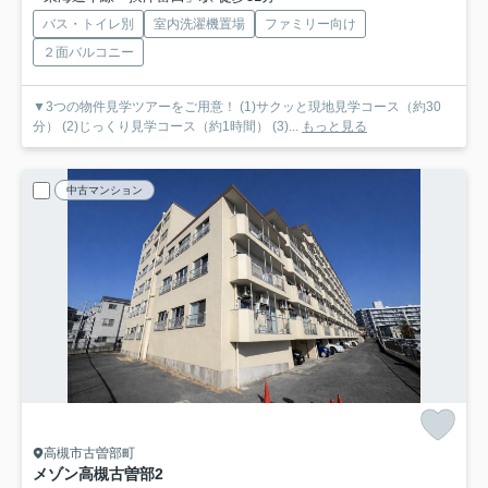
バス・トイレ別
室内洗濯機置場
ファミリー向け
２面バルコニー
▼3つの物件見学ツアーをご用意！ (1)サクッと現地見学コース（約30
分） (2)じっくり見学コース（約1時間） (3)...
もっと見る
中古マンション
高槻市古曽部町
メゾン高槻古曽部
2