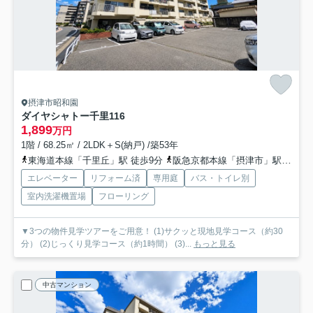
摂津市昭和園
ダイヤシャトー千里
116
1,899
万円
1階 / 68.25㎡ / 2LDK＋S(納戸) /築53年
東海道本線「千里丘」駅 徒歩9分
阪急京都本線「摂津市」駅 徒歩9分
エレベーター
リフォーム済
専用庭
バス・トイレ別
室内洗濯機置場
フローリング
▼3つの物件見学ツアーをご用意！ (1)サクッと現地見学コース（約30
分） (2)じっくり見学コース（約1時間） (3)...
もっと見る
中古マンション