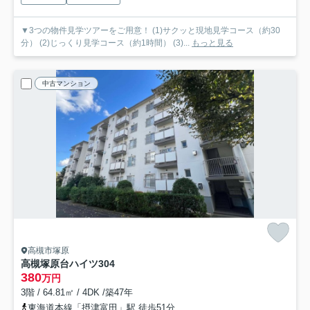
▼3つの物件見学ツアーをご用意！ (1)サクッと現地見学コース（約30
分） (2)じっくり見学コース（約1時間） (3)...
もっと見る
中古マンション
高槻市塚原
高槻塚原台ハイツ
304
380
万円
3階 / 64.81㎡ / 4DK /築47年
東海道本線「摂津富田」駅 徒歩51分