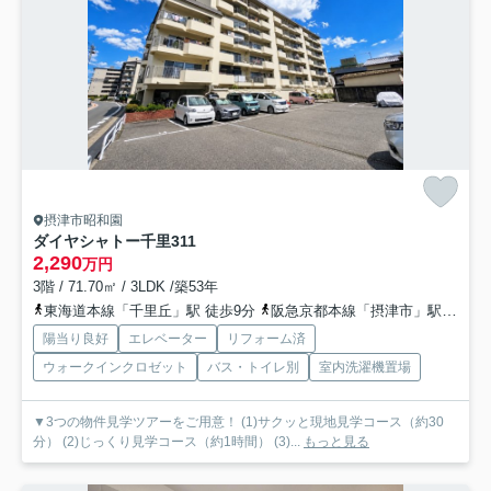
摂津市昭和園
ダイヤシャトー千里
311
2,290
万円
3階 / 71.70㎡ / 3LDK /築53年
東海道本線「千里丘」駅 徒歩9分
阪急京都本線「摂津市」駅 徒歩9分
陽当り良好
エレベーター
リフォーム済
ウォークインクロゼット
バス・トイレ別
室内洗濯機置場
▼3つの物件見学ツアーをご用意！ (1)サクッと現地見学コース（約30
分） (2)じっくり見学コース（約1時間） (3)...
もっと見る