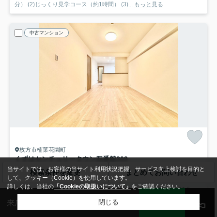
分） (2)じっくり見学コース（約1時間） (3)...
もっと見る
中古マンション
枚方市楠葉花園町
くずはセンチュリータウン四番館
309
2,399
万円
当サイトでは、お客様の当サイト利用状況把握、サービス向上検討を目的と
検索条件を変更
まとめてお問い合わせ
して、クッキー（Cookie）を使用しています。
3階 / 73.99㎡ / 2LDK＋S(納戸) /築51年
詳しくは、当社の
「Cookieの取扱いについて」
をご確認ください。
京阪本線「樟葉」駅 徒歩5分
京阪本線「牧野」駅 徒歩28分
京阪本
来店予約
会員登録
ログイン
LINE
閉じる
ペット飼育可
ペット相談
陽当り良好
リフォーム済
ウォークインクロゼット
バス・トイレ別