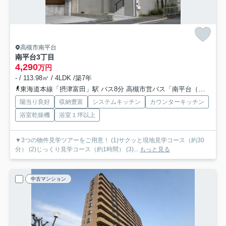
高槻市南平台
南平台3丁目
4,290
万円
- / 113.98㎡ / 4LDK /築7年
東海道本線「摂津富田」駅 バス8分 高槻市営バス「南平台（大阪府）」 停歩3分
陽当り良好
収納豊富
システムキッチン
カウンターキッチン
浴室乾燥機
浴室１坪以上
▼3つの物件見学ツアーをご用意！ (1)サクッと現地見学コース（約30
分） (2)じっくり見学コース（約1時間） (3)...
もっと見る
中古マンション