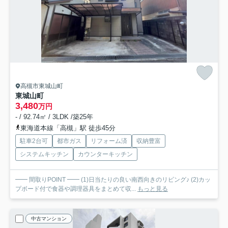
高槻市東城山町
東城山町
3,480
万円
- / 92.74㎡ / 3LDK /築25年
東海道本線「高槻」駅 徒歩45分
駐車2台可
都市ガス
リフォーム済
収納豊富
システムキッチン
カウンターキッチン
━━ 間取りPOINT ━━ (1)日当たりの良い南西向きのリビング♪ (2)カッ
プボード付で食器や調理器具をまとめて収...
もっと見る
中古マンション