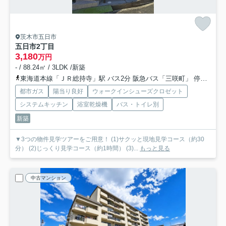
茨木市五日市
五日市2丁目
3,180
万円
- / 88.24㎡ / 3LDK /新築
東海道本線「ＪＲ総持寺」駅 バス2分 阪急バス「三咲町」 停歩9分
都市ガス
陽当り良好
ウォークインシューズクロゼット
システムキッチン
浴室乾燥機
バス・トイレ別
新築
▼3つの物件見学ツアーをご用意！ (1)サクッと現地見学コース（約30
分） (2)じっくり見学コース（約1時間） (3)...
もっと見る
中古マンション