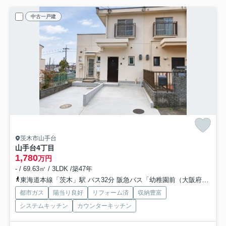
中古一戸建
茨木市山手台
山手台4丁目
1,780
万円
- / 69.63㎡ / 3LDK /築47年
東海道本線「茨木」駅 バス32分 阪急バス「幼稚園前（大阪府）」 停歩4分
都市ガス
陽当り良好
リフォーム済
収納豊富
システムキッチン
カウンターキッチン