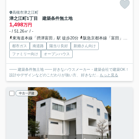
高槻市津之江町
津之江町1丁目 建築条件無土地
1,498
万円
- / 51.26㎡ / -
東海道本線「摂津富田」駅 徒歩20分
阪急京都本線「富田」駅 徒歩21分
都市ガス
南道路
陽当り良好
新婚さん向け
ファミリー向け
オープンハウス
━━ 建築条件無土地 ━━ 好きなハウスメーカー・建築会社で建築OK！
設計やデザインなどのこだわりが強い方、 好きなだ...
もっと見る
中古一戸建