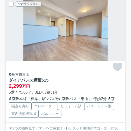
中古マンション
枚方市東山
ダイアパレス樟葉
515
2,299
万円
5階 / 75.65㎡ / 3LDK /築31年
京阪本線「樟葉」駅 バス9分 京阪バス「東山」 停歩2分
京阪バス「東山（枚方市）」バス停下車 徒歩2分
陽当り良好
エレベーター
リフォーム済
バス・トイレ別
室内洗濯機置場
バルコニー
▼3つの物件見学ツアーをご用意！ (1)サクッと現地見学コース（約30