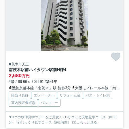
茨木市天王
南茨木駅前ハイタウン駅前H棟
4
2,680
万円
4階 / 66.66㎡ / 3LDK /築51年
阪急京都本線「南茨木」駅 徒歩3分
大阪モノレール本線「南茨木」駅 徒歩3分
陽当り良好
エレベーター
リフォーム済
バス・トイレ別
室内洗濯機置場
バルコニー
▼3つの物件見学ツアーをご用意！ (1)サクッと現地見学コース（約30
分） (2)じっくり見学コース（約1時間） (3)...
もっと見る