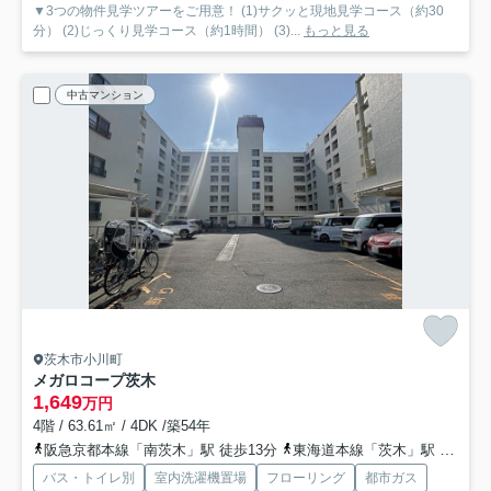
▼3つの物件見学ツアーをご用意！ (1)サクッと現地見学コース（約30
分） (2)じっくり見学コース（約1時間） (3)...
もっと見る
中古マンション
茨木市小川町
メガロコープ茨木
1,649
万円
4階 / 63.61㎡ / 4DK /築54年
阪急京都本線「南茨木」駅 徒歩13分
東海道本線「茨木」駅 徒歩15分
バス・トイレ別
室内洗濯機置場
フローリング
都市ガス