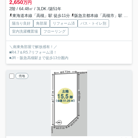
2,650
万円
2階 / 64.48㎡ / 3LDK /築51年
東海道本線「高槻」駅 徒歩11分
阪急京都本線「高槻市」駅 徒歩14分
陽当り良好
角部屋
リフォーム済
バス・トイレ別
室内洗濯機置場
フローリング
＼南東角部屋で解放感有！／
■R4.7＆R5.7リフォーム済！
■JR・阪急高槻駅まで徒歩13分圏内
売地