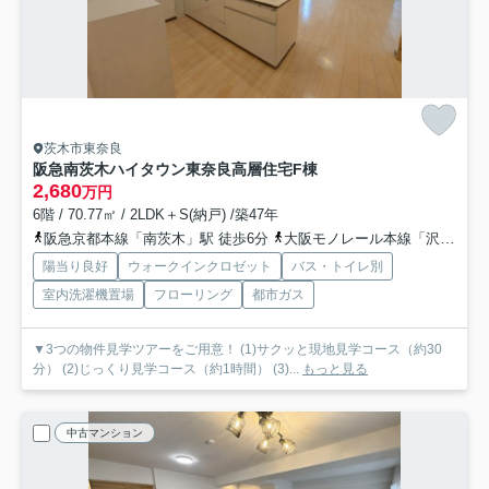
茨木市東奈良
阪急南茨木ハイタウン東奈良高層住宅F棟
2,680
万円
6階 / 70.77㎡ / 2LDK＋S(納戸) /築47年
阪急京都本線「南茨木」駅 徒歩6分
大阪モノレール本線「沢良宜」駅 徒歩16分
陽当り良好
ウォークインクロゼット
バス・トイレ別
室内洗濯機置場
フローリング
都市ガス
▼3つの物件見学ツアーをご用意！ (1)サクッと現地見学コース（約30
分） (2)じっくり見学コース（約1時間） (3)...
もっと見る
中古マンション