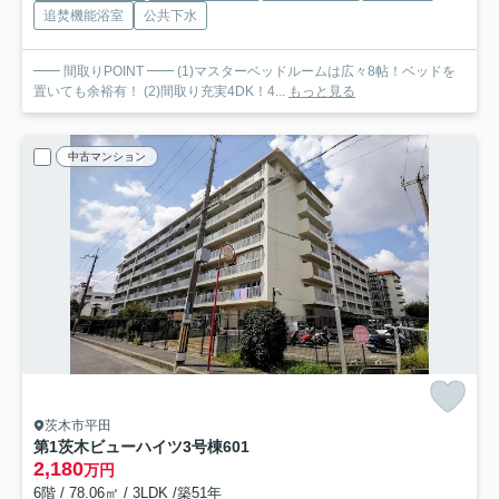
追焚機能浴室
公共下水
━━ 間取りPOINT ━━ (1)マスターベッドルームは広々8帖！ベッドを
置いても余裕有！ (2)間取り充実4DK！4...
もっと見る
中古マンション
茨木市平田
第1茨木ビューハイツ3号棟
601
2,180
万円
6階 / 78.06㎡ / 3LDK /築51年