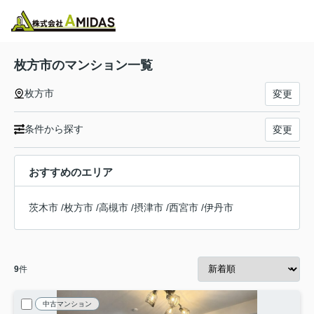
物件検索
お気に入り
閲覧履歴
メニュー
枚方市のマンション一覧
枚方市
変更
条件から探す
変更
おすすめのエリア
茨木市
/
枚方市
/
高槻市
/
摂津市
/
西宮市
/
伊丹市
9
件
中古マンション