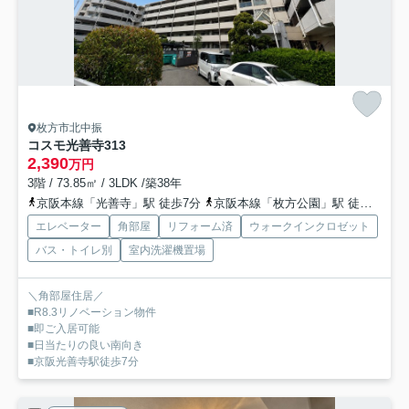
枚方市北中振
コスモ光善寺
313
2,390
万円
3階 / 73.85㎡ / 3LDK /築38年
京阪本線「光善寺」駅 徒歩7分
京阪本線「枚方公園」駅 徒歩18分
エレベーター
角部屋
リフォーム済
ウォークインクロゼット
バス・トイレ別
室内洗濯機置場
＼角部屋住居／
■R8.3リノベーション物件
■即ご入居可能
■日当たりの良い南向き
■京阪光善寺駅徒歩7分