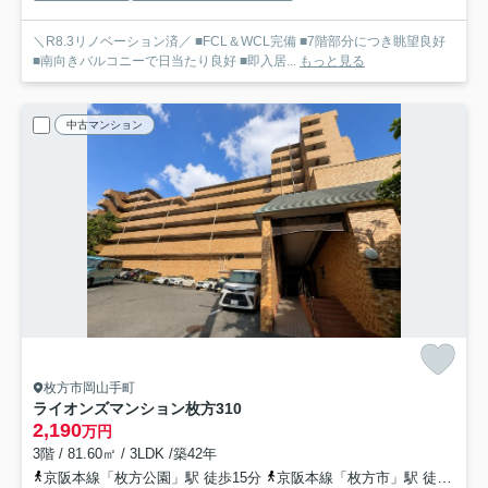
＼R8.3リノベーション済／ ■FCL＆WCL完備 ■7階部分につき眺望良好
■南向きバルコニーで日当たり良好 ■即入居...
もっと見る
中古マンション
枚方市岡山手町
ライオンズマンション枚方
310
2,190
万円
3階 / 81.60㎡ / 3LDK /築42年
京阪本線「枚方公園」駅 徒歩15分
京阪本線「枚方市」駅 徒歩12分