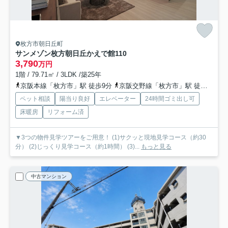
枚方市朝日丘町
サンメゾン枚方朝日丘かえで館
110
3,790
万円
1階 / 79.71㎡ / 3LDK /築25年
京阪本線「枚方市」駅 徒歩9分
京阪交野線「枚方市」駅 徒歩9分
ペット相談
陽当り良好
エレベーター
24時間ゴミ出し可
床暖房
リフォーム済
▼3つの物件見学ツアーをご用意！ (1)サクッと現地見学コース（約30
分） (2)じっくり見学コース（約1時間） (3)...
もっと見る
中古マンション