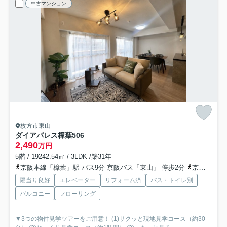
中古マンション
枚方市東山
ダイアパレス樟葉
506
2,490
万円
5階 / 19242.54㎡ / 3LDK /築31年
京阪本線「樟葉」駅 バス9分 京阪バス「東山」 停歩2分
京阪本線「牧野」駅 徒歩38分
陽当り良好
エレベーター
リフォーム済
バス・トイレ別
バルコニー
フローリング
▼3つの物件見学ツアーをご用意！ (1)サクッと現地見学コース（約30