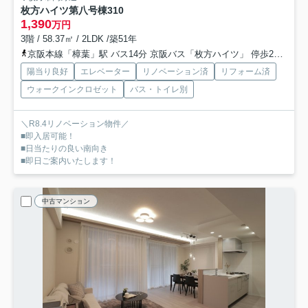
枚方ハイツ第八号棟
310
1,390
万円
3階 / 58.37㎡ / 2LDK /築51年
京阪本線「樟葉」駅 バス14分 京阪バス「枚方ハイツ」 停歩2分
片町
陽当り良好
エレベーター
リノベーション済
リフォーム済
ウォークインクロゼット
バス・トイレ別
＼R8.4リノベーション物件／
■即入居可能！
■日当たりの良い南向き
■即日ご案内いたします！
中古マンション