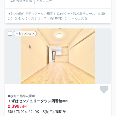
室内洗濯機置場
バルコニー
▼3つの物件見学ツアーをご用意！ (1)サクッと現地見学コース（約30
分） (2)じっくり見学コース（約1時間） (3)...
もっと見る
中古マンション
枚方市楠葉花園町
くずはセンチュリータウン四番館
309
2,399
万円
3階 / 73.99㎡ / 2LDK＋S(納戸) /築51年