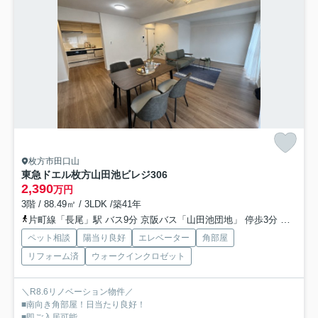
枚方市田口山
東急ドエル枚方山田池ビレジ
306
2,390
万円
3階 / 88.49㎡ / 3LDK /築41年
片町線「長尾」駅 バス9分 京阪バス「山田池団地」 停歩3分
片町線
ペット相談
陽当り良好
エレベーター
角部屋
リフォーム済
ウォークインクロゼット
＼R8.6リノベーション物件／
■南向き角部屋！日当たり良好！
■即ご入居可能