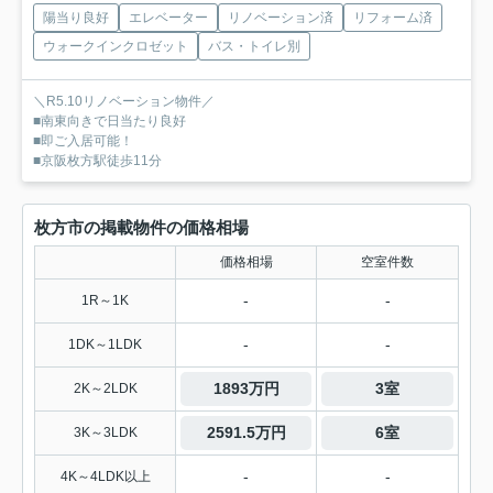
陽当り良好
エレベーター
リノベーション済
リフォーム済
ウォークインクロゼット
バス・トイレ別
＼R5.10リノベーション物件／
■南東向きで日当たり良好
■即ご入居可能！
■京阪枚方駅徒歩11分
枚方市の掲載物件の価格相場
価格相場
空室件数
-
-
1R～1K
-
-
1DK～1LDK
1893万円
3室
2K～2LDK
2591.5万円
6室
3K～3LDK
-
-
4K～4LDK以上