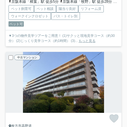
京阪本線「樟葉」駅 徒歩5分
京阪本線「牧野」駅 徒歩28分
京阪本
ペット飼育可
ペット相談
陽当り良好
リフォーム済
ウォークインクロゼット
バス・トイレ別
ペット可
▼3つの物件見学ツアーをご用意！ (1)サクッと現地見学コース（約30
分） (2)じっくり見学コース（約1時間） (3)...
もっと見る
中古マンション
枚方市高野道