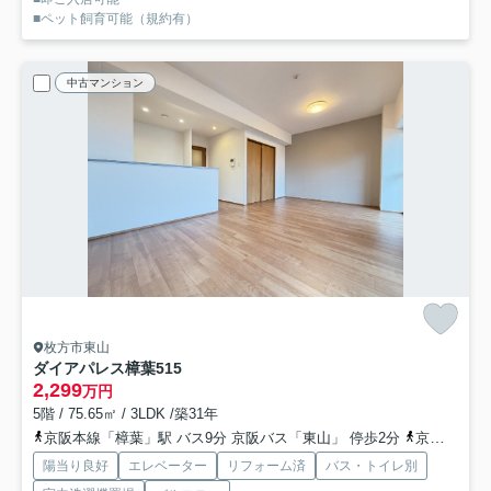
■ペット飼育可能（規約有）
中古マンション
枚方市東山
ダイアパレス樟葉
515
2,299
万円
5階 / 75.65㎡ / 3LDK /築31年
京阪本線「樟葉」駅 バス9分 京阪バス「東山」 停歩2分
京阪バス「東山（枚方市）」バス停下車 徒歩2分
陽当り良好
エレベーター
リフォーム済
バス・トイレ別