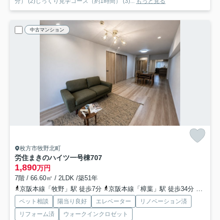
分） (2)じっくり見学コース（約1時間） (3)...
もっと見る
中古マンション
枚方市牧野北町
労住まきのハイツ一号棟
707
1,890
万円
7階 / 66.60㎡ / 2LDK /築51年
京阪本線「牧野」駅 徒歩7分
京阪本線「樟葉」駅 徒歩34分
京阪本
ペット相談
陽当り良好
エレベーター
リノベーション済
リフォーム済
ウォークインクロゼット