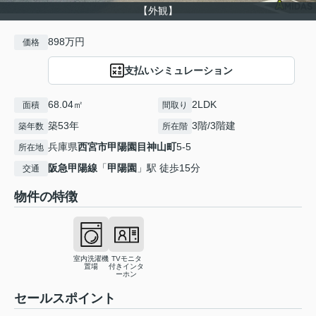
【外観】
898万円
価格
支払いシミュレーション
68.04㎡
2LDK
面積
間取り
築53年
3階/3階建
築年数
所在階
兵庫県
西宮市
甲陽園目神山町
5-5
所在地
阪急甲陽線
「
甲陽園
」駅 徒歩15分
交通
物件の特徴
室内洗濯機
TVモニタ
置場
付きインタ
ーホン
セールスポイント