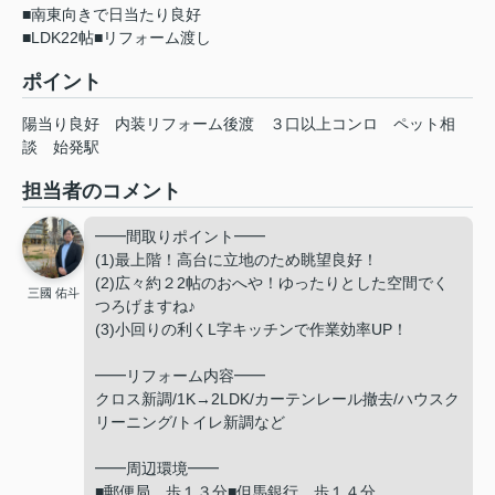
■南東向きで日当たり良好
■LDK22帖■リフォーム渡し
ポイント
陽当り良好
内装リフォーム後渡
３口以上コンロ
ペット相
談
始発駅
担当者のコメント
━━間取りポイント━━
(1)最上階！高台に立地のため眺望良好！
(2)広々約２2帖のおへや！ゆったりとした空間でく
三國 佑斗
つろげますね♪
(3)小回りの利くL字キッチンで作業効率UP！
━━リフォーム内容━━
クロス新調/1K→2LDK/カーテンレール撤去/ハウスク
リーニング/トイレ新調など
━━周辺環境━━
■郵便局…歩１３分■但馬銀行…歩１４分