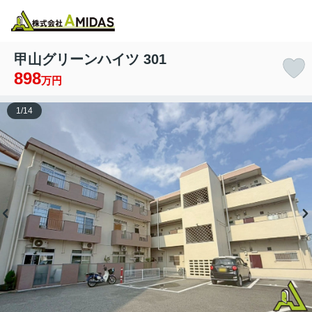
物件検索
お気に入り
閲覧履歴
メニュー
甲山グリーンハイツ 301
898
万円
1
/
14