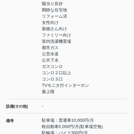
陽当り良好
閑静な住宅地
リフォーム済
女性向け
新婚さん向け
ファミリー向け
室内洗濯機置場
都市ガス
公営水道
公共下水
ガスコンロ
コンロ２口以上
コンロ３口
TVモニタ付インターホン
最上階
-
設備(その他)
駐車場：普通車10,000円/月
備考
軽自動車5,000円/月(駐車場空無)
駐輪場：バイク300円/月