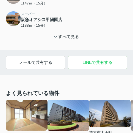
1147ｍ（15分）
スーパー
阪急オアシス甲陽園店
1188ｍ（15分）
すべて見る
メールで共有する
LINEで共有する
よく見られている物件
茨木市大正町