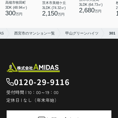
高槻市牧田町
茨木市美穂ケ丘
3LDK (64.73㎡)
3DK (48.94㎡)
3LDK (74.32㎡)
2
2,680
万円
300
2,150
万円
万円
AS
西宮市のマンション一覧
甲山グリーンハイツ
301
0120-29-9116
受付時間 | 10：00～19：00
定休日 | なし（年末年始）