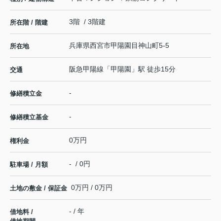
3階 / 3階建
所在階 / 階建
兵庫県
西宮市
甲陽園目神山町
5-5
所在地
阪急甲陽線
「
甲陽園
」駅 徒歩15分
交通
-
修繕積立金
-
修繕積立基金
0万円
権利金
- / 0円
駐車場 / 月額
0万円 / 0万円
土地の敷金 / 保証金
- / 年
借地料 /