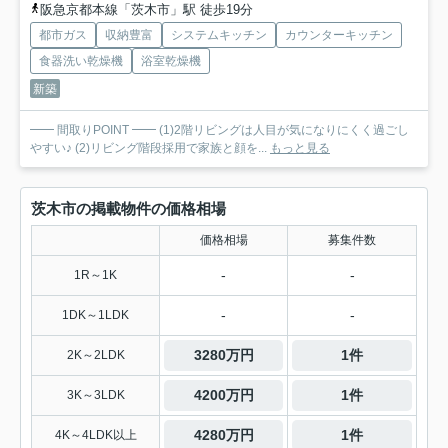
阪急京都本線「茨木市」駅 徒歩19分
都市ガス
収納豊富
システムキッチン
カウンターキッチン
食器洗い乾燥機
浴室乾燥機
新築
━━ 間取りPOINT ━━ (1)2階リビングは人目が気になりにくく過ごし
やすい♪ (2)リビング階段採用で家族と顔を...
もっと見る
茨木市の掲載物件の価格相場
価格相場
募集件数
-
-
1R～1K
-
-
1DK～1LDK
3280万円
1件
2K～2LDK
4200万円
1件
3K～3LDK
4280万円
1件
4K～4LDK以上