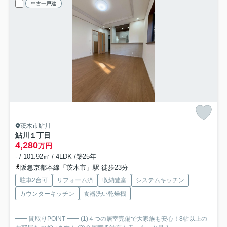
中古一戸建
茨木市鮎川
鮎川１丁目
4,280
万円
- / 101.92㎡ / 4LDK /築25年
阪急京都本線「茨木市」駅 徒歩23分
駐車2台可
リフォーム済
収納豊富
システムキッチン
カウンターキッチン
食器洗い乾燥機
━━ 間取りPOINT ━━ (1)４つの居室完備で大家族も安心！8帖以上の