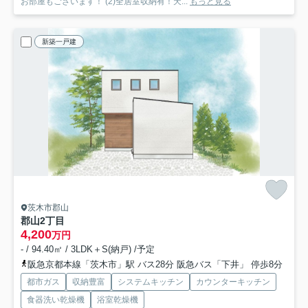
お部屋もございます！ (2)全居室収納有！天...
もっと見る
新築一戸建
茨木市郡山
郡山2丁目
4,200
万円
- / 94.40㎡ / 3LDK＋S(納戸) /予定
阪急京都本線「茨木市」駅 バス28分 阪急バス「下井」 停歩8分
都市ガス
収納豊富
システムキッチン
カウンターキッチン
食器洗い乾燥機
浴室乾燥機