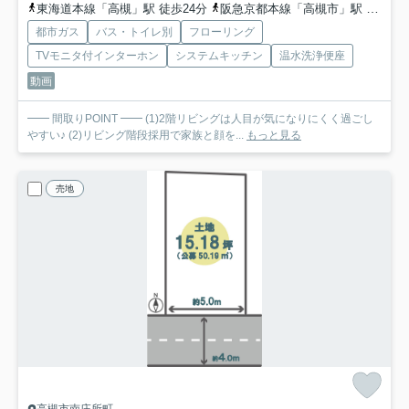
東海道本線「高槻」駅 徒歩24分
阪急京都本線「高槻市」駅 徒歩25分
都市ガス
バス・トイレ別
フローリング
TVモニタ付インターホン
システムキッチン
温水洗浄便座
動画
━━ 間取りPOINT ━━ (1)2階リビングは人目が気になりにくく過ごし
やすい♪ (2)リビング階段採用で家族と顔を...
もっと見る
売地
高槻市南庄所町