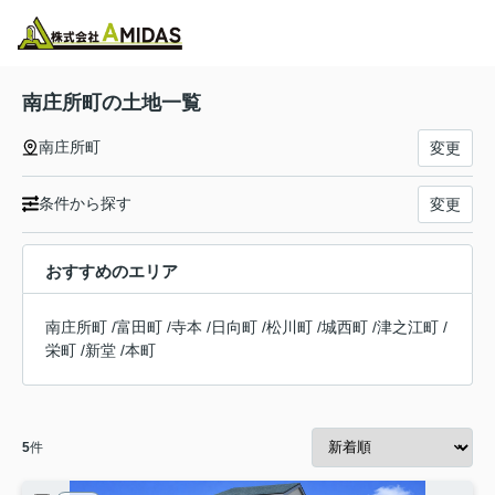
物件検索
お気に入り
閲覧履歴
メニュー
南庄所町の土地一覧
南庄所町
変更
条件から探す
変更
おすすめのエリア
南庄所町
/
富田町
/
寺本
/
日向町
/
松川町
/
城西町
/
津之江町
/
栄町
/
新堂
/
本町
5
件