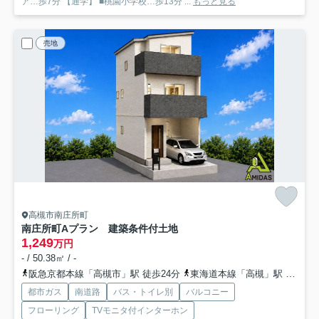
ア…歩7分 【通学】 ■桃園小学校…歩13分 ...
もっと見る
売地
高槻市南庄所町
南庄所町Aプラン 建築条件付土地
1,249
万円
- / 50.38㎡ / -
阪急京都本線「高槻市」駅 徒歩24分
東海道本線「高槻」駅 徒歩23分
都市ガス
南道路
バス・トイレ別
バルコニー
フローリング
TVモニタ付インターホン