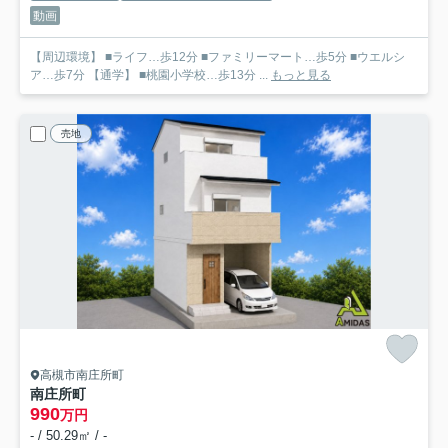
動画
【周辺環境】 ■ライフ…歩12分 ■ファミリーマート…歩5分 ■ウエルシ
ア…歩7分 【通学】 ■桃園小学校…歩13分 ...
もっと見る
売地
高槻市南庄所町
南庄所町
990
万円
- / 50.29㎡ / -