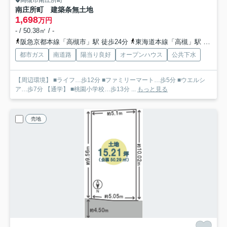
南庄所町 建築条無土地
1,698
万円
- / 50.38㎡ / -
阪急京都本線「高槻市」駅 徒歩24分
東海道本線「高槻」駅 徒歩23分
都市ガス
南道路
陽当り良好
オープンハウス
公共下水
【周辺環境】 ■ライフ…歩12分 ■ファミリーマート…歩5分 ■ウエルシ
ア…歩7分 【通学】 ■桃園小学校…歩13分 ...
もっと見る
売地