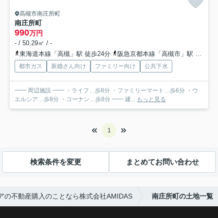
高槻市南庄所町
南庄所町
990
万円
- / 50.29㎡ / -
東海道本線「高槻」駅 徒歩24分
阪急京都本線「高槻市」駅 徒歩25分
都市ガス
新婚さん向け
ファミリー向け
公共下水
━━ 周辺施設 ━━ ・ライフ…歩8分 ・ファミリーマート…歩6分 ・ウ
エルシア…歩8分 ・コーナン…歩8分 ━━ 建...
もっと見る
1
検索条件を変更
まとめてお問い合わせ
アの不動産購入のことなら株式会社AMIDAS
南庄所町の土地一覧