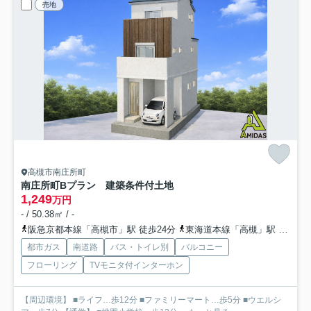
売地
高槻市南庄所町
南庄所町Bプラン 建築条件付土地
1,249
万円
- / 50.38㎡ / -
阪急京都本線「高槻市」駅 徒歩24分
東海道本線「高槻」駅 徒歩23分
都市ガス
南道路
バス・トイレ別
バルコニー
フローリング
TVモニタ付インターホン
【周辺環境】 ■ライフ…歩12分 ■ファミリーマート…歩5分 ■ウエルシ