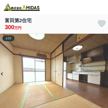
物件検索
お気に入り
閲覧履歴
メニュー
富田第2住宅
300
万円
1
/
10