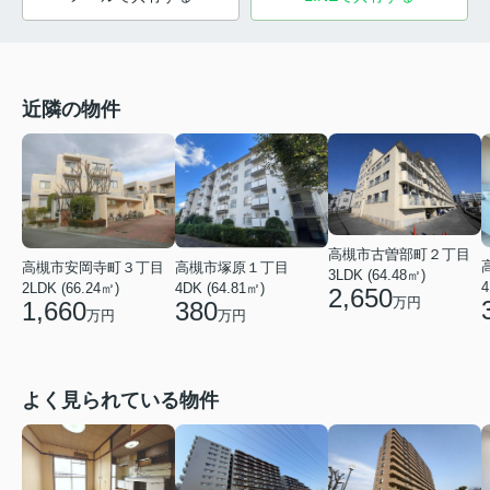
近隣の物件
高槻市古曽部町２丁目
高槻市塚原１丁目
高槻市安岡寺町３丁目
3LDK (64.48㎡)
4
4DK (64.81㎡)
2LDK (66.24㎡)
2,650
万円
380
1,660
万円
万円
よく見られている物件