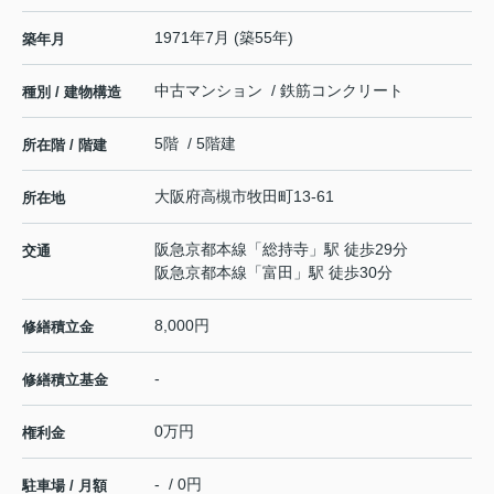
1971年7月 (築55年)
築年月
中古マンション / 鉄筋コンクリート
種別 / 建物構造
5階 / 5階建
所在階 / 階建
大阪府
高槻市
牧田町
13-61
所在地
阪急京都本線
「
総持寺
」駅 徒歩29分
交通
阪急京都本線
「
富田
」駅 徒歩30分
8,000円
修繕積立金
-
修繕積立基金
0万円
権利金
- / 0円
駐車場 / 月額