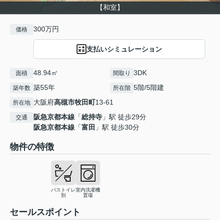
【和室】
300万円
価格
支払いシミュレーション
48.94㎡
3DK
面積
間取り
築55年
5階/5階建
築年数
所在階
大阪府
高槻市
牧田町
13-61
所在地
阪急京都本線
「
総持寺
」駅 徒歩29分
交通
阪急京都本線
「
富田
」駅 徒歩30分
物件の特徴
バストイレ
室内洗濯機
別
置場
セールスポイント