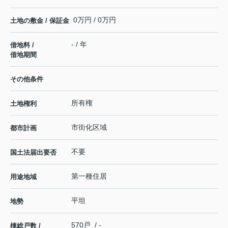
0万円 / 0万円
土地の敷金 / 保証金
- / 年
借地料 /
借地期間
その他条件
所有権
土地権利
市街化区域
都市計画
不要
国土法届出要否
第一種住居
用途地域
平坦
地勢
570戸 / -
棟総戸数 /