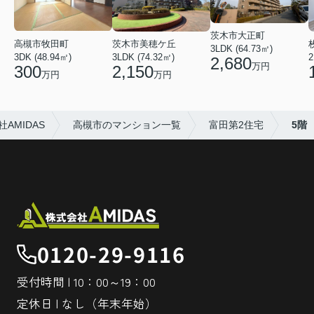
茨木市大正町
高槻市牧田町
茨木市美穂ケ丘
3LDK (64.73㎡)
3DK (48.94㎡)
3LDK (74.32㎡)
2
2,680
万円
300
2,150
万円
万円
MIDAS
高槻市のマンション一覧
富田第2住宅
5階
0120-29-9116
受付時間 | 10：00～19：00
定休日 | なし（年末年始）