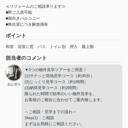
≪リフォームのご相談承ります≫
■即ご入居可能
■南向きバルコニー
■角住居につき解放感有
ポイント
和室
浴室に窓
バス
トイレ別
押入
最上階
担当者のコメント
▼3つの物件見学ツアーをご用意！
(1)サクッと現地見学コース（約30分）
(2)じっくり見学コース（約1時間）
北山 哲斗
(3)納得見学コース（約2時間）
限られた時間で効率のいい物件見学を。
お客様のご都合に合わせてご案内致します。
～ご相談・見学までの流れ～
Step(1)：ご相談
まずはお気軽にご相談ください。