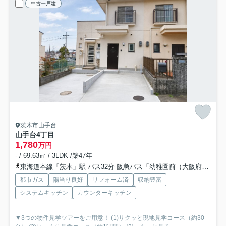
中古一戸建
茨木市山手台
山手台4丁目
1,780
万円
- / 69.63㎡ / 3LDK /築47年
東海道本線「茨木」駅 バス32分 阪急バス「幼稚園前（大阪府）」 停歩4分
都市ガス
陽当り良好
リフォーム済
収納豊富
システムキッチン
カウンターキッチン
▼3つの物件見学ツアーをご用意！ (1)サクッと現地見学コース（約30