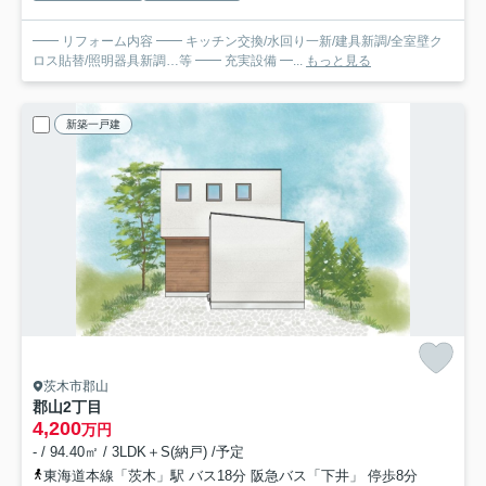
━━ リフォーム内容 ━━ キッチン交換/水回り一新/建具新調/全室壁ク
ロス貼替/照明器具新調…等 ━━ 充実設備 ━...
もっと見る
新築一戸建
茨木市郡山
郡山2丁目
4,200
万円
- / 94.40㎡ / 3LDK＋S(納戸) /予定
東海道本線「茨木」駅 バス18分 阪急バス「下井」 停歩8分