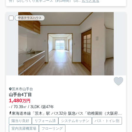
分） (2)じっくり見学コース（約1時間） (3)...
もっと見る
中古テラスハウス
茨木市山手台
山手台4丁目
1,480
万円
- / 70.39㎡ / 3LDK /築47年
東海道本線「茨木」駅 バス32分 阪急バス「幼稚園前（大阪府）」 停歩7分
陽当り良好
リフォーム済
システムキッチン
バス・トイレ別
室内洗濯機置場
フローリング