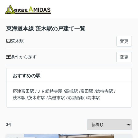
物件検索
お気に入り
閲覧履歴
メニュー
東海道本線 茨木駅の戸建て一覧
茨木駅
変更
条件から探す
変更
おすすめの駅
摂津富田駅
/
ＪＲ総持寺駅
/
高槻駅
/
富田駅
/
総持寺駅
/
茨木駅
/
茨木市駅
/
高槻市駅
/
彩都西駅
/
島本駅
3
件