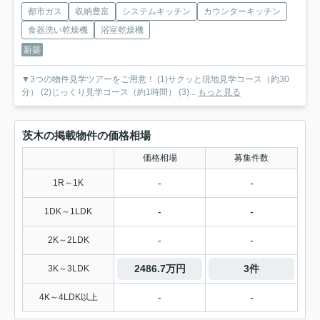
都市ガス
収納豊富
システムキッチン
カウンターキッチン
食器洗い乾燥機
浴室乾燥機
新築
▼3つの物件見学ツアーをご用意！ (1)サクッと現地見学コース（約30
分） (2)じっくり見学コース（約1時間） (3)...
もっと見る
茨木の掲載物件の価格相場
価格相場
募集件数
-
-
1R～1K
-
-
1DK～1LDK
-
-
2K～2LDK
2486.7万円
3件
3K～3LDK
-
-
4K～4LDK以上