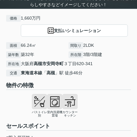
らしやすさなどイメージしてください！
1,660万円
価格
支払いシミュレーション
66.24㎡
2LDK
面積
間取り
築32年
3階/3階建
築年数
所在階
大阪府
高槻市
安岡寺町
３丁目620-341
所在地
東海道本線
「
高槻
」駅 徒歩46分
交通
物件の特徴
バストイレ
室内洗濯機
カウンター
別
置場
キッチン
セールスポイント