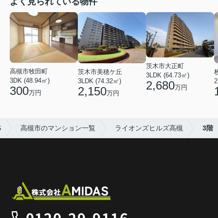
よく見られている物件
茨木市大正町
高槻市牧田町
茨木市美穂ケ丘
3LDK (64.73㎡)
3DK (48.94㎡)
3LDK (74.32㎡)
2
2,680
万円
300
2,150
万円
万円
S
高槻市のマンション一覧
ライオンズヒルズ高槻
3階
0120-29-9116