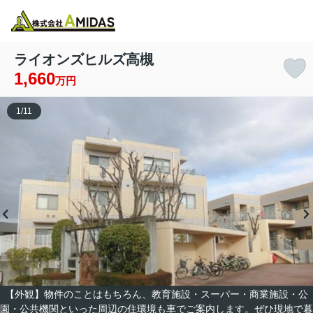
物件検索
お気に入り
閲覧履歴
メニュー
ライオンズヒルズ高槻
1,660
万円
1
/
11
【外観】物件のことはもちろん、教育施設・スーパー・商業施設・公
園・公共機関といった周辺の住環境も車でご案内します。ぜひ現地で暮