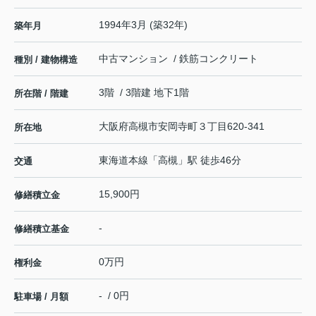
1994年3月 (築32年)
築年月
中古マンション / 鉄筋コンクリート
種別 / 建物構造
3階 / 3階建 地下1階
所在階 / 階建
大阪府
高槻市
安岡寺町
３丁目620-341
所在地
東海道本線
「
高槻
」駅 徒歩46分
交通
15,900円
修繕積立金
-
修繕積立基金
0万円
権利金
- / 0円
駐車場 / 月額