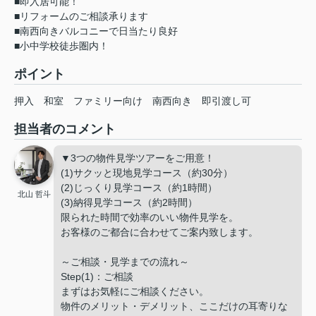
■即入居可能！
■リフォームのご相談承ります
■南西向きバルコニーで日当たり良好
■小中学校徒歩圏内！
ポイント
押入
和室
ファミリー向け
南西向き
即引渡し可
担当者のコメント
▼3つの物件見学ツアーをご用意！
(1)サクッと現地見学コース（約30分）
(2)じっくり見学コース（約1時間）
北山 哲斗
(3)納得見学コース（約2時間）
限られた時間で効率のいい物件見学を。
お客様のご都合に合わせてご案内致します。
～ご相談・見学までの流れ～
Step(1)：ご相談
まずはお気軽にご相談ください。
物件のメリット・デメリット、ここだけの耳寄りな