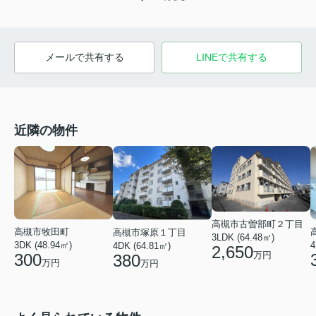
メールで共有する
LINEで共有する
近隣の物件
高槻市古曽部町２丁目
高槻市牧田町
高槻市塚原１丁目
3LDK (64.48㎡)
4
3DK (48.94㎡)
4DK (64.81㎡)
2,650
万円
300
380
万円
万円