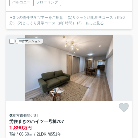
バルコニー
フローリング
▼3つの物件見学ツアーをご用意！ (1)サクッと現地見学コース（約30
分） (2)じっくり見学コース（約1時間） (3)...
もっと見る
中古マンション
枚方市牧野北町
労住まきのハイツ一号棟
707
1,890
万円
7階 / 66.60㎡ / 2LDK /築51年