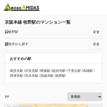
物件検索
お気に入り
閲覧履歴
メニュー
京阪本線 牧野駅のマンション一覧
牧野駅
変更
条件から探す
変更
おすすめの駅
南茨木駅
/
沢良宜駅
/
樟葉駅
/
総持寺駅
/
千里丘駅
/
高槻駅
/
摂津市駅
/
茨木市駅
/
高槻市駅
/
牧野駅
3
件