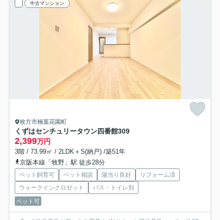
中古マンション
枚方市楠葉花園町
くずはセンチュリータウン四番館
309
2,399
万円
3階 / 73.99㎡ / 2LDK＋S(納戸) /築51年
京阪本線「牧野」駅 徒歩28分
ペット飼育可
ペット相談
陽当り良好
リフォーム済
ウォークインクロゼット
バス・トイレ別
ペット可