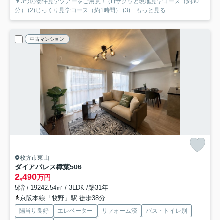
▼3つの物件見学ツアーをご用意！ (1)サクッと現地見学コース（約30
分） (2)じっくり見学コース（約1時間） (3)...
もっと見る
中古マンション
枚方市東山
ダイアパレス樟葉
506
2,490
万円
5階 / 19242.54㎡ / 3LDK /築31年
京阪本線「牧野」駅 徒歩38分
陽当り良好
エレベーター
リフォーム済
バス・トイレ別