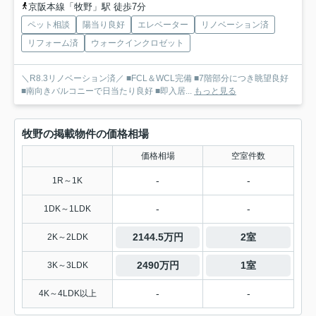
京阪本線「牧野」駅 徒歩7分
ペット相談
陽当り良好
エレベーター
リノベーション済
リフォーム済
ウォークインクロゼット
＼R8.3リノベーション済／ ■FCL＆WCL完備 ■7階部分につき眺望良好
■南向きバルコニーで日当たり良好 ■即入居...
もっと見る
牧野の掲載物件の価格相場
価格相場
空室件数
-
-
1R～1K
-
-
1DK～1LDK
2144.5万円
2室
2K～2LDK
2490万円
1室
3K～3LDK
-
-
4K～4LDK以上