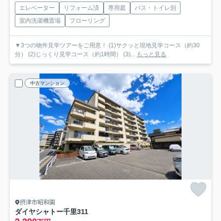
エレベーター
リフォーム済
専用庭
バス・トイレ別
室内洗濯機置場
フローリング
▼3つの物件見学ツアーをご用意！ (1)サクッと現地見学コース（約30
分） (2)じっくり見学コース（約1時間） (3)...
もっと見る
中古マンション
摂津市昭和園
ダイヤシャトー千里
311