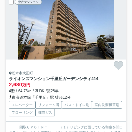
中古マンション
茨木市大正町
ライオンズマンション千里丘ガーデンシティ
414
2,680
万円
4階 / 64.73㎡ / 3LDK /築28年
東海道本線「千里丘」駅 徒歩12分
エレベーター
リフォーム済
バス・トイレ別
室内洗濯機置場
フローリング
都市ガス
━━ 間取りＰＯＩＮＴ ━━ （１）リビングに面している和室を開口