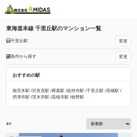
物件検索
お気に入り
閲覧履歴
メニュー
東海道本線 千里丘駅のマンション一覧
千里丘駅
変更
条件から探す
変更
おすすめの駅
南茨木駅
/
沢良宜駅
/
樟葉駅
/
総持寺駅
/
千里丘駅
/
高槻駅
/
摂津市駅
/
茨木市駅
/
高槻市駅
/
牧野駅
4
件