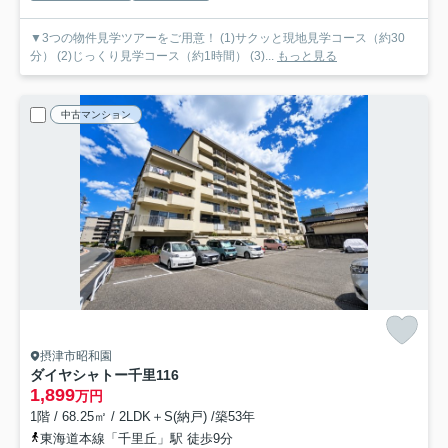
▼3つの物件見学ツアーをご用意！ (1)サクッと現地見学コース（約30
分） (2)じっくり見学コース（約1時間） (3)...
もっと見る
中古マンション
摂津市昭和園
ダイヤシャトー千里
116
1,899
万円
1階 / 68.25㎡ / 2LDK＋S(納戸) /築53年
東海道本線「千里丘」駅 徒歩9分