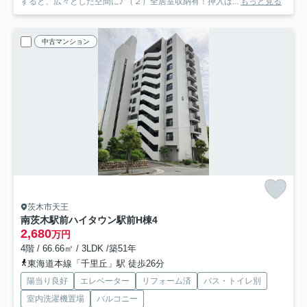
すると、広々とした空間に♪ （２）全居室収納有！押入は...
もっと見る
中古マンション
茨木市天王
南茨木駅前ハイタウン駅前H棟
4
2,680
万円
4階 / 66.66㎡ / 3LDK /築51年
東海道本線「千里丘」駅 徒歩26分
陽当り良好
エレベーター
リフォーム済
バス・トイレ別
室内洗濯機置場
バルコニー