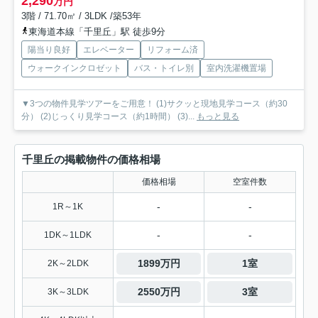
2,290
万円
3階 / 71.70㎡ / 3LDK /築53年
東海道本線「千里丘」駅 徒歩9分
陽当り良好
エレベーター
リフォーム済
ウォークインクロゼット
バス・トイレ別
室内洗濯機置場
▼3つの物件見学ツアーをご用意！ (1)サクッと現地見学コース（約30
分） (2)じっくり見学コース（約1時間） (3)...
もっと見る
千里丘の掲載物件の価格相場
価格相場
空室件数
-
-
1R～1K
-
-
1DK～1LDK
1899万円
1室
2K～2LDK
2550万円
3室
3K～3LDK