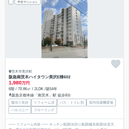
中古マンション
茨木市美沢町
阪急南茨木ハイタウン美沢E棟
602
1,980
万円
6階 / 70.86㎡ / 2LDK /築54年
阪急京都本線「南茨木」駅 徒歩9分
陽当り良好
リフォーム済
バス・トイレ別
室内洗濯機置場
バルコニー
フローリング
━━ リフォーム内容 ━━ キッチン新調/水回り新調/建具新調/全室天