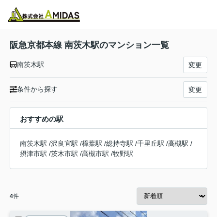
物件検索
お気に入り
閲覧履歴
メニュー
阪急京都本線 南茨木駅のマンション一覧
南茨木駅
変更
条件から探す
変更
おすすめの駅
南茨木駅
/
沢良宜駅
/
樟葉駅
/
総持寺駅
/
千里丘駅
/
高槻駅
/
摂津市駅
/
茨木市駅
/
高槻市駅
/
牧野駅
4
件