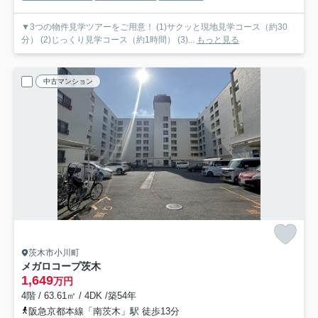
▼3つの物件見学ツアーをご用意！ (1)サクッと現地見学コース（約30
分） (2)じっくり見学コース（約1時間） (3)...
もっと見る
中古マンション
茨木市小川町
メガロコープ茨木
1,649
万円
4階 / 63.61㎡ / 4DK /築54年
阪急京都本線「南茨木」駅 徒歩13分