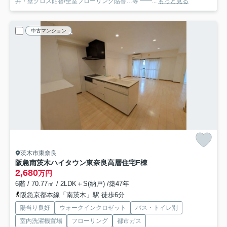
井・壁クロス貼替/全室フローリング貼替…等 ━━...
もっと見る
中古マンション
茨木市東奈良
阪急南茨木ハイタウン東奈良高層住宅F棟
2,680
万円
6階 / 70.77㎡ / 2LDK＋S(納戸) /築47年
阪急京都本線「南茨木」駅 徒歩6分
陽当り良好
ウォークインクロゼット
バス・トイレ別
室内洗濯機置場
フローリング
都市ガス