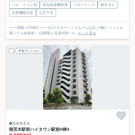
バス・トイレ別
室内洗濯機置場
フローリング
都市ガス
追焚機能浴室
公共下水
━━ 間取りPOINT ━━ (1)マスターベッドルームは広々8帖！ベッドを
置いても余裕有！ (2)間取り充実4DK！4...
もっと見る
中古マンション
茨木市天王
南茨木駅前ハイタウン駅前H棟
4