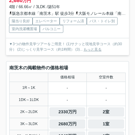
2,680
万円
4階 / 66.66㎡ / 3LDK /築51年
阪急京都本線「南茨木」駅 徒歩3分
大阪モノレール本線「南茨木」駅 徒歩3分
陽当り良好
エレベーター
リフォーム済
バス・トイレ別
室内洗濯機置場
バルコニー
▼3つの物件見学ツアーをご用意！ (1)サクッと現地見学コース（約30
分） (2)じっくり見学コース（約1時間） (3)...
もっと見る
南茨木の掲載物件の価格相場
価格相場
空室件数
-
-
1R～1K
-
-
1DK～1LDK
2330万円
2室
2K～2LDK
2680万円
1室
3K～3LDK