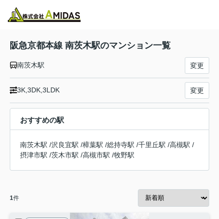
物件検索
お気に入り
閲覧履歴
メニュー
阪急京都本線 南茨木駅のマンション一覧
南茨木駅
変更
3K,3DK,3LDK
変更
おすすめの駅
南茨木駅
/
沢良宜駅
/
樟葉駅
/
総持寺駅
/
千里丘駅
/
高槻駅
/
摂津市駅
/
茨木市駅
/
高槻市駅
/
牧野駅
1
件