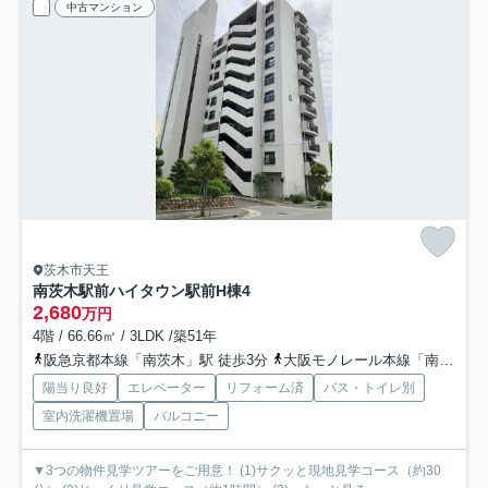
中古マンション
茨木市天王
南茨木駅前ハイタウン駅前H棟
4
2,680
万円
4階 / 66.66㎡ / 3LDK /築51年
阪急京都本線「南茨木」駅 徒歩3分
大阪モノレール本線「南茨木」駅 徒歩3分
陽当り良好
エレベーター
リフォーム済
バス・トイレ別
室内洗濯機置場
バルコニー
▼3つの物件見学ツアーをご用意！ (1)サクッと現地見学コース（約30