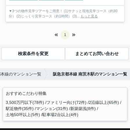
▼3つの物件見学ツアーをご用意！ (1)サクッと現地見学コース（約30
分） (2)じっくり見学コース（約1時間） (3)...
もっと見る
1
検索条件を変更
まとめてお問い合わせ
都本線のマンション一覧
阪急京都本線 南茨木駅のマンション一覧
おすすめこだわり特集
3,500万円以下(78件)
ファミリー向け(72件)
2沿線以上(65件)
駅近物件(35件)
マンション(31件)
新築築浅(8件)
土地50坪以上(5件)
駐車場2台以上(4件)