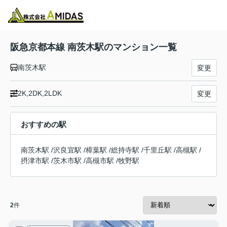
物件検索
お気に入り
閲覧履歴
メニュー
阪急京都本線 南茨木駅のマンション一覧
南茨木駅
変更
2K,2DK,2LDK
変更
おすすめの駅
南茨木駅
/
沢良宜駅
/
樟葉駅
/
総持寺駅
/
千里丘駅
/
高槻駅
/
摂津市駅
/
茨木市駅
/
高槻市駅
/
牧野駅
2
件