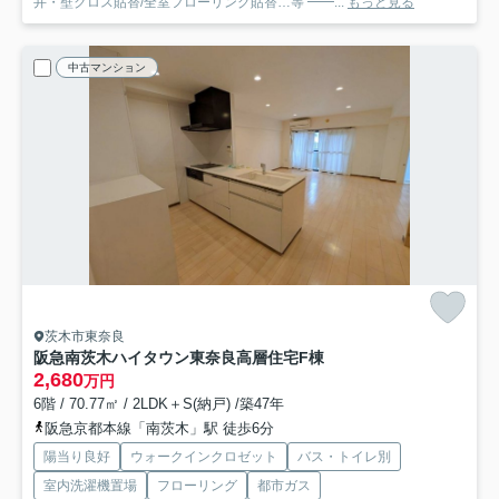
井・壁クロス貼替/全室フローリング貼替…等 ━━...
もっと見る
中古マンション
茨木市東奈良
阪急南茨木ハイタウン東奈良高層住宅F棟
2,680
万円
6階 / 70.77㎡ / 2LDK＋S(納戸) /築47年
阪急京都本線「南茨木」駅 徒歩6分
陽当り良好
ウォークインクロゼット
バス・トイレ別
室内洗濯機置場
フローリング
都市ガス