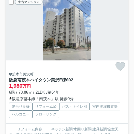
中古マンション
茨木市美沢町
阪急南茨木ハイタウン美沢E棟
602
1,980
万円
6階 / 70.86㎡ / 2LDK /築54年
阪急京都本線「南茨木」駅 徒歩9分
陽当り良好
リフォーム済
バス・トイレ別
室内洗濯機置場
バルコニー
フローリング
━━ リフォーム内容 ━━ キッチン新調/水回り新調/建具新調/全室天