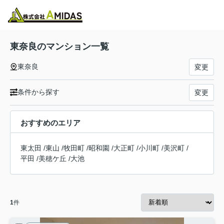
物件検索
お気に入り
閲覧履歴
メニュー
東奈良のマンション一覧
東奈良
変更
条件から探す
変更
おすすめのエリア
東太田
/
東山
/
牧田町
/
昭和園
/
大正町
/
小川町
/
美沢町
/
平田
/
美穂ケ丘
/
大池
1
件