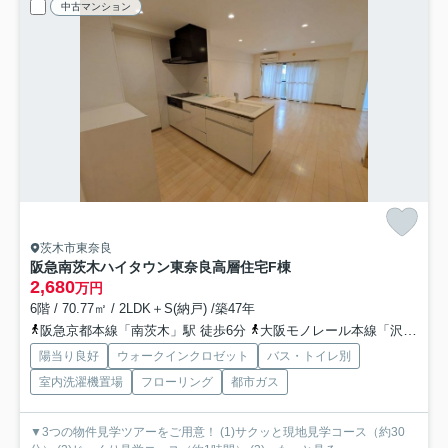
中古マンション
茨木市東奈良
阪急南茨木ハイタウン東奈良高層住宅F棟
2,680
万円
6階 / 70.77㎡ / 2LDK＋S(納戸) /築47年
阪急京都本線「南茨木」駅 徒歩6分
大阪モノレール本線「沢良宜」駅 徒歩16分
陽当り良好
ウォークインクロゼット
バス・トイレ別
室内洗濯機置場
フローリング
都市ガス
▼3つの物件見学ツアーをご用意！ (1)サクッと現地見学コース（約30