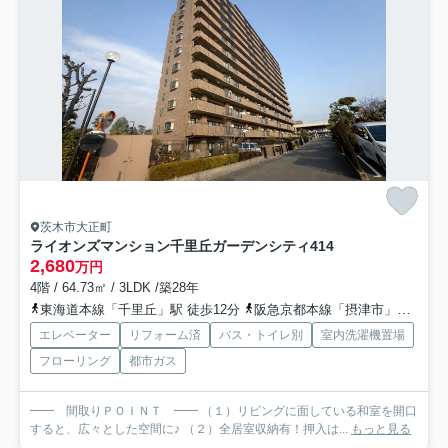
茨木市大正町
ライオンズマンション千里丘ガーデンシティ
414
2,680
万円
4階 / 64.73㎡ / 3LDK /築28年
東海道本線「千里丘」駅 徒歩12分
阪急京都本線「摂津市」駅 徒歩14分
エレベーター
リフォーム済
バス・トイレ別
室内洗濯機置場
フローリング
都市ガス
━━ 間取りＰＯＩＮＴ ━━ （１）リビングに面している和室を開口
すると、広々とした空間に♪ （２）全居室収納有！押入は...
もっと見る