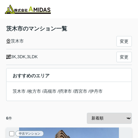
物件検索
お気に入り
閲覧履歴
メニュー
茨木市のマンション一覧
茨木市
変更
3K,3DK,3LDK
変更
おすすめのエリア
茨木市
/
枚方市
/
高槻市
/
摂津市
/
西宮市
/
伊丹市
6
件
中古マンション