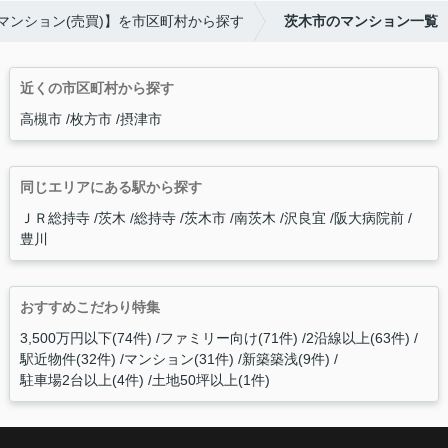
マンション(売買)】を市区町村から探す
茨木市のマンション一覧
近くの市区町村から探す
高槻市
枚方市
摂津市
同じエリアにある駅から探す
ＪＲ総持寺
茨木
総持寺
茨木市
南茨木
沢良宜
阪大病院前
豊川
おすすめこだわり特集
3,500万円以下(74件)
ファミリー向け(71件)
2沿線以上(63件)
駅近物件(32件)
マンション(31件)
新築築浅(9件)
駐車場2台以上(4件)
土地50坪以上(1件)