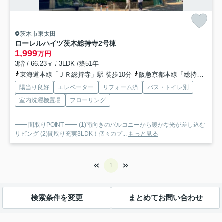
茨木市東太田
ローレルハイツ茨木総持寺2号棟
1,999
万円
3階 / 66.23㎡ / 3LDK /築51年
東海道本線「ＪＲ総持寺」駅 徒歩10分
阪急京都本線「総持寺」駅 徒歩18分
陽当り良好
エレベーター
リフォーム済
バス・トイレ別
室内洗濯機置場
フローリング
━━ 間取りPOINT ━━ (1)南向きのバルコニーから暖かな光が差し込む
リビング (2)間取り充実3LDK！個々のプ...
もっと見る
1
検索条件を変更
まとめてお問い合わせ