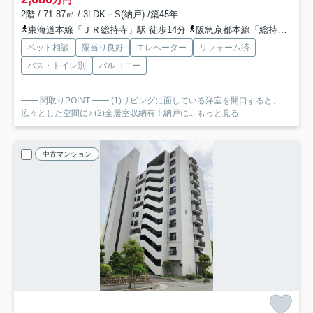
2階 / 71.87㎡ / 3LDK＋S(納戸) /築45年
東海道本線「ＪＲ総持寺」駅 徒歩14分
阪急京都本線「総持寺」駅 徒歩17分
ペット相談
陽当り良好
エレベーター
リフォーム済
バス・トイレ別
バルコニー
━━ 間取りPOINT ━━ (1)リビングに面している洋室を開口すると、
広々とした空間に♪ (2)全居室収納有！納戸に...
もっと見る
中古マンション