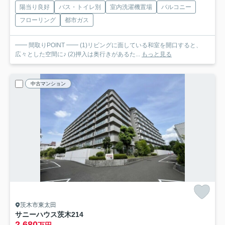
陽当り良好
バス・トイレ別
室内洗濯機置場
バルコニー
フローリング
都市ガス
━━ 間取りPOINT ━━ (1)リビングに面している和室を開口すると、
広々とした空間に♪ (2)押入は奥行きがあるた...
もっと見る
中古マンション
茨木市東太田
サニーハウス茨木
214
2,680
万円