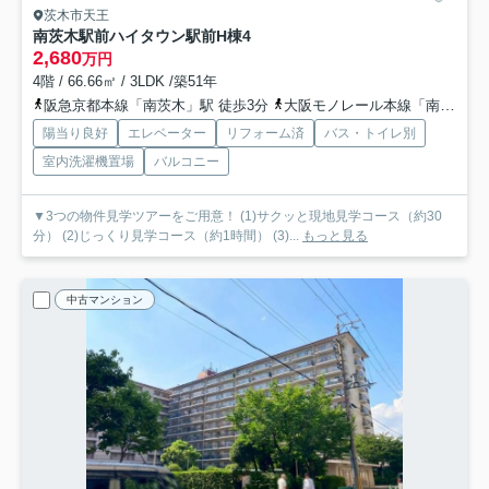
茨木市天王
南茨木駅前ハイタウン駅前H棟
4
2,680
万円
4階 / 66.66㎡ / 3LDK /築51年
阪急京都本線「南茨木」駅 徒歩3分
大阪モノレール本線「南茨木」駅 徒歩3分
陽当り良好
エレベーター
リフォーム済
バス・トイレ別
室内洗濯機置場
バルコニー
▼3つの物件見学ツアーをご用意！ (1)サクッと現地見学コース（約30
分） (2)じっくり見学コース（約1時間） (3)...
もっと見る
中古マンション