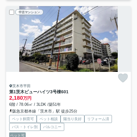
中古マンション
茨木市平田
第1茨木ビューハイツ3号棟
601
2,180
万円
6階 / 78.06㎡ / 3LDK /築51年
阪急京都本線「茨木市」駅 徒歩25分
ペット飼育可
ペット相談
陽当り良好
リフォーム済
バス・トイレ別
バルコニー
ペット可