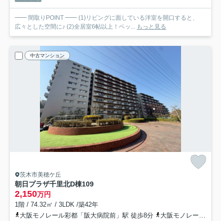
━━ 間取りPOINT ━━ (1)リビングに面している洋室を開口すると、
広々とした空間に♪ (2)全居室6帖以上！ベッ...
もっと見る
中古マンション
茨木市美穂ケ丘
朝日プラザ千里北D棟
109
2,150
万円
1階 / 74.32㎡ / 3LDK /築42年
大阪モノレール彩都「阪大病院前」駅 徒歩8分
大阪モノレール彩都「豊川」駅 徒歩17分