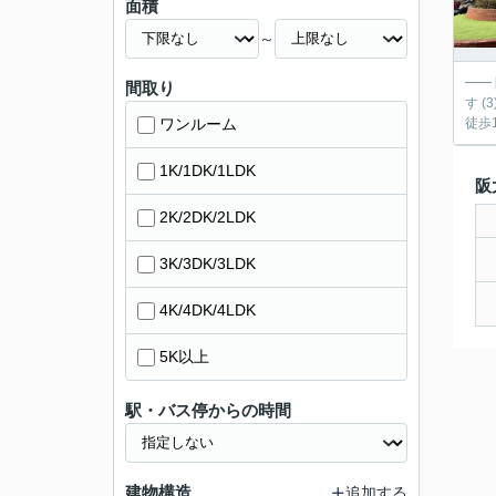
面積
～
━━
間取り
す (3)バ
ワンルーム
徒歩1
1K/1DK/1LDK
阪
2K/2DK/2LDK
3K/3DK/3LDK
4K/4DK/4LDK
5K以上
駅・バス停からの時間
建物構造
追加する