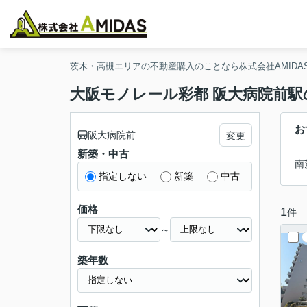
茨木・高槻エリアの不動産購入のことなら株式会社AMIDA
大阪モノレール彩都 阪大病院前
お
阪大病院前
変更
新築・中古
南
指定しない
新築
中古
価格
1
件
～
築年数