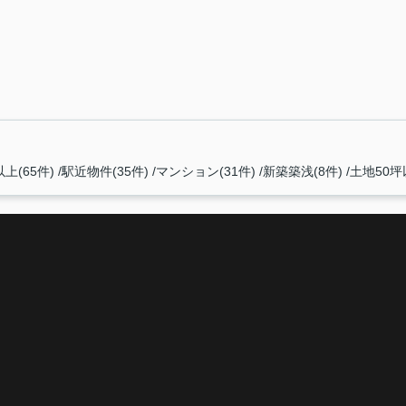
上(65件)
駅近物件(35件)
マンション(31件)
新築築浅(8件)
土地50坪