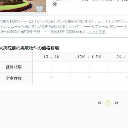
分
 間取りPOINT ━━ (1)リビングに面している和室を開口すると、広々とした空間
ルコニーから光が差し込み開放感のあるリビング！ ━━ リフォーム内容 ━━ トイレ新調/浴室新調…等 ━━ 周辺施設 ━━ ■沢池小学校・・・
9分 (1400m) ■西陵中学校・・・徒歩33分 (2300m) ■フ...
もっと見る
大病院前の掲載物件の価格相場
1R ～ 1K
1DK ～ 1LDK
2K ～ 
-
-
-
価格相場
-
-
-
空室件数
1