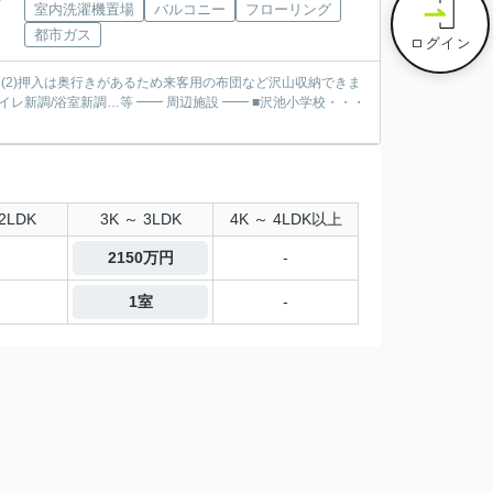
室内洗濯機置場
バルコニー
フローリング
都市ガス
ログイン
に♪ (2)押入は奥行きがあるため来客用の布団など沢山収納できま
2LDK
3K ～ 3LDK
4K ～ 4LDK以上
2150万円
-
1室
-