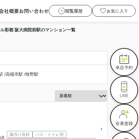
会社概要
お問い合わせ
閲覧履歴
お気に入り
ル彩都 阪大病院前駅のマンション一覧
来店予約
駅
/
高槻市駅
/
牧野駅
LINE
会員登録
陽当り良好
バス・トイレ別
歩8