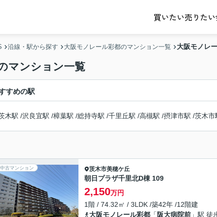
売りたい
買いたい
大阪モノレー
S
沿線・駅から探す
大阪モノレール彩都のマンション一覧
駅のマンション一覧
すすめの駅
茨木駅
/
沢良宜駅
/
樟葉駅
/
総持寺駅
/
千里丘駅
/
高槻駅
/
摂津市駅
/
茨木市
中古マンション
茨木市
美穂ケ丘
朝日プラザ千里北D棟 109
2,150
万円
1階 / 74.32㎡ / 3LDK /築42年 /12階建
大阪モノレール彩都
「
阪大病院前
」駅 徒