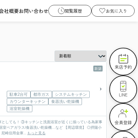
会社概要
お問い合わせ
閲覧履歴
お気に入り
来店予約
新築
LINE
駐車2台可
都市ガス
システムキッチン
カウンターキッチン
食器洗い乾燥機
浴室乾燥機
会員登録
庫としても！ ③キッチンと洗面浴室が近くに揃っている為家事
尼崎信用金庫...
もっと見る