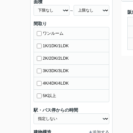
面積
～
阪
間取り
ワンルーム
1K/1DK/1LDK
2K/2DK/2LDK
3K/3DK/3LDK
4K/4DK/4LDK
5K以上
駅・バス停からの時間
建物構造
追加する