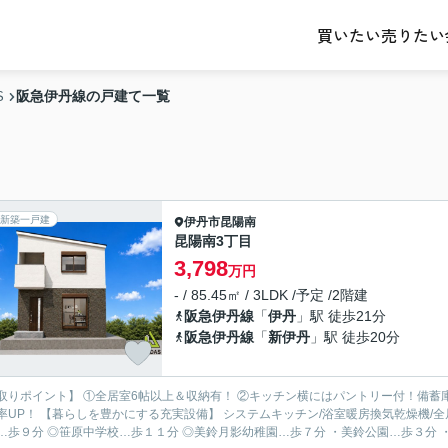
売りたい
買いたい
阪急伊丹線の戸建て一覧
S
新築一戸建
伊丹市
昆陽南
昆陽南3丁目
3,798
万円
- / 85.45㎡ / 3LDK /予定 /2階建
阪急伊丹線
「
伊丹
」駅 徒歩21分
阪急伊丹線
「
新伊丹
」駅 徒歩20分
取りポイント】 ①全居室6帖以上＆収納有！ ②キッチン横にはパントリー付！備蓄
ン/浴室暖房換気乾燥機/全居室ペアガラス/食器洗い乾燥機…など 【周辺環境】 ◎摂陽小
…歩９分 ◎笹原中学校…歩１１分 ◎美鈴月影幼稚園…歩７分 ・美鈴公園…歩３分 ・