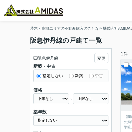
茨木・高槻エリアの不動産購入のことなら株式会社AMIDA
阪急伊丹線の戸建て一覧
1
件
阪急伊丹線
変更
新築・中古
指定しない
新築
中古
価格
～
築年数
【間
の効率UP！ 【暮らしを豊かにする充実設備】 システムキッチ
学校