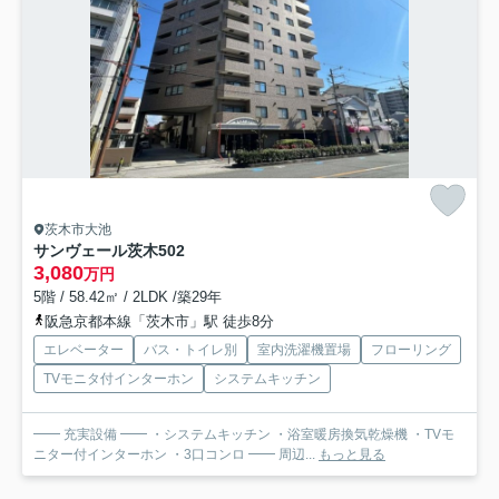
茨木市大池
サンヴェール茨木
502
3,080
万円
5階 / 58.42㎡ / 2LDK /築29年
阪急京都本線「茨木市」駅 徒歩8分
エレベーター
バス・トイレ別
室内洗濯機置場
フローリング
TVモニタ付インターホン
システムキッチン
━━ 充実設備 ━━ ・システムキッチン ・浴室暖房換気乾燥機 ・TVモ
ニター付インターホン ・3口コンロ ━━ 周辺...
もっと見る