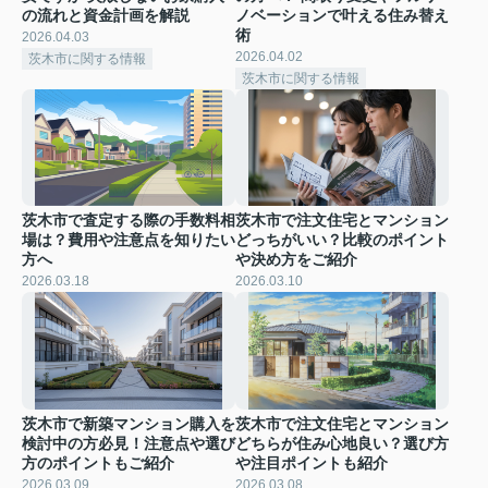
の流れと資金計画を解説
ノベーションで叶える住み替え
術
2026.04.03
2026.04.02
茨木市に関する情報
茨木市に関する情報
茨木市で査定する際の手数料相
茨木市で注文住宅とマンション
場は？費用や注意点を知りたい
どっちがいい？比較のポイント
方へ
や決め方をご紹介
2026.03.18
2026.03.10
茨木市で新築マンション購入を
茨木市で注文住宅とマンション
検討中の方必見！注意点や選び
どちらが住み心地良い？選び方
方のポイントもご紹介
や注目ポイントも紹介
2026.03.09
2026.03.08