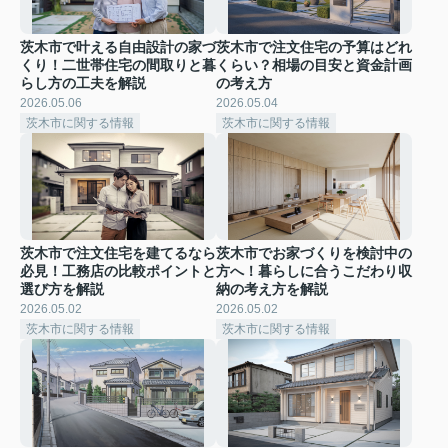
茨木市で叶える自由設計の家づ
茨木市で注文住宅の予算はどれ
くり！二世帯住宅の間取りと暮
くらい？相場の目安と資金計画
らし方の工夫を解説
の考え方
2026.05.06
2026.05.04
茨木市に関する情報
茨木市に関する情報
茨木市で注文住宅を建てるなら
茨木市でお家づくりを検討中の
必見！工務店の比較ポイントと
方へ！暮らしに合うこだわり収
選び方を解説
納の考え方を解説
2026.05.02
2026.05.02
茨木市に関する情報
茨木市に関する情報