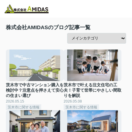
物件検索
お気に入り
閲覧履歴
メニュー
株式会社AMIDASのブログ記事一覧
茨木市で中古マンション購入を
茨木市で叶える注文住宅の工
検討中？注意点を押さえて安心
夫！子育て世帯にやさしい間取
の住まい選び
りを解説
2026.05.15
2026.05.08
茨木市に関する情報
茨木市に関する情報