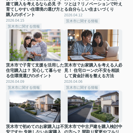
建て購入を考えるなら必見 子
ツとは？リノベーションで叶え
育てしやすい住環境の選び方と
る自分らしい住まいづくり
購入のポイント
2026.04.12
2026.04.15
茨木市に関する情報
茨木市に関する情報
茨木市で子育て支援を活用した
茨木市でお家購入を考える人必
住宅購入は？ 安心して暮らせ
見！ 住宅ローンの不安を相談
る住環境選びのポイント
して資金計画を整える方法
2026.04.09
2026.04.06
茨木市に関する情報
茨木市に関する情報
茨木市で初めてのお家購入は不
茨木市で中古戸建を購入検討中
安ですか 失敗しないお家購入
の方へ？ 間取り変更やフルリ