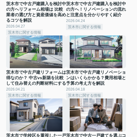
茨木市で中古戸建購入を検討中
茨木市で中古戸建購入を検討中
の方へリフォーム相場は 比較
の方へ！リノベーションの流れ
業者の選び方と資産価値を高め
と注意点を分かりやすく紹介
るコツを解説
2026.04.24
2026.04.27
茨木市に関する情報
茨木市に関する情報
茨木市で中古戸建リフォームは
茨木市で中古戸建リノベーショ
得なのか？ 中古vs新築を比較
ンはいくらかかる？費用相場と
して住み替えの判断材料にする
予算の考え方を解説
2026.04.21
2026.04.18
茨木市に関する情報
茨木市に関する情報
茨木市で学校区を重視した一戸
茨木市で中古一戸建てを選ぶコ