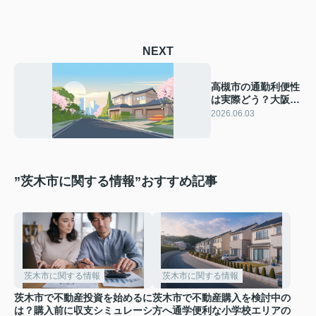
NEXT
高槻市の通勤利便性
は実際どう？大阪と
京都で比較して住み
2026.06.03
心地を考える
”茨木市に関する情報”おすすめ記事
茨木市に関する情報
茨木市に関する情報
茨木市で不動産投資を始めるに
茨木市で不動産購入を検討中の
は？購入前に収支シミュレーシ
方へ通学便利な小学校エリアの