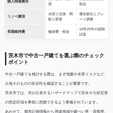
購入関連費用
用
割合
水回り交換・間
優先順位とグレ
リノベ費用
取り変更
ード調整
10年20年の総額
長期維持費
修繕費・税金
試算
茨木市で中古一戸建てを選ぶ際のチェック
ポイント
中古一戸建てを検討する際は、まず地盤や水害リスクなど、
土地そのものの安全性を確認することが重要です。
茨木市では、市が公表するハザードマップで洪水や土砂災害
の想定区域を事前に把握できるよう整備されています。
あわせて、都市計画情報から用途地域や建ぺい率・容積率、