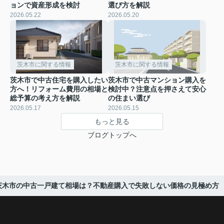
ョンで資産形成を検討
選び方を解説
2026.05.22
2026.05.20
茨木市に関する情報
茨木市に関する情報
茨木市で中古住宅を購入したい
茨木市で中古マンション購入を
方へ！リフォーム費用の相場と
検討中？注意点を押さえて安心
総予算の考え方を解説
の住まい選び
2026.05.17
2026.05.15
もっと見る
ブログトップへ
茨木市の中古一戸建て相場は？不動産購入で失敗しない価格の見極め方