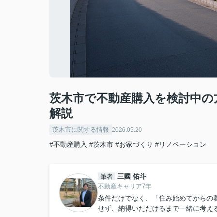
茨木市で不動産購入を検討中の
解説
茨木市に関する情報
2026.05.20
#不動産購入
#茨木市
#お家づくり
#リノベーション
三國 佑斗
筆者
不動産キャリア7年
条件だけでなく、「住み始めてからの
せず、納得いただけるまで一緒に考え