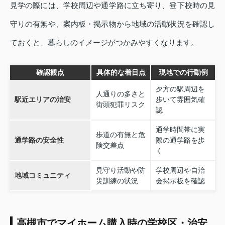
見学の際には、学校周辺や通学路に立ち寄り、登下校時の見
守りの有無や、案内板・掲示物から地域の活動状況を確認し
ておくと、暮らしのイメージがつかみやすくなります。
確認観点
具体的な着目点
現地での行動例
夕方の駅周辺を
人通りの多さと
駅近エリアの治安
歩いて雰囲気確
街頭犯罪リスク
認
通学時間帯に実
歩道の有無と危
通学路の安全性
際の通学路を歩
険交差点
く
見守り活動や防
学校周辺や自治
地域コミュニティ
災訓練の状況
会掲示板を確認
高槻市でマイホーム購入時の学校区・治安