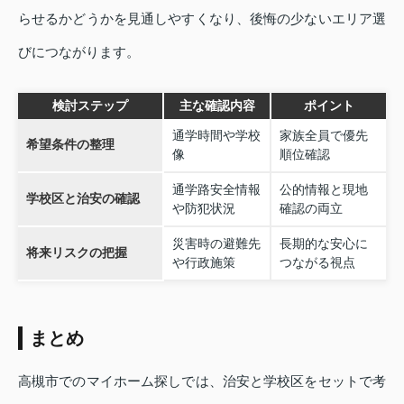
らせるかどうかを見通しやすくなり、後悔の少ないエリア選
びにつながります。
検討ステップ
主な確認内容
ポイント
通学時間や学校
家族全員で優先
希望条件の整理
像
順位確認
通学路安全情報
公的情報と現地
学校区と治安の確認
や防犯状況
確認の両立
災害時の避難先
長期的な安心に
将来リスクの把握
や行政施策
つながる視点
まとめ
高槻市でのマイホーム探しでは、治安と学校区をセットで考