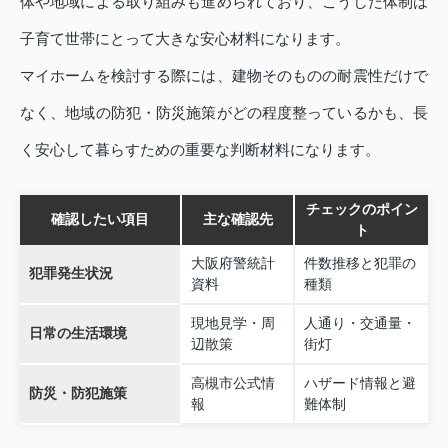
体や地域による取り組みも進められており、こうした体制は
子育て世帯にとって大きな安心材料になります。
マイホームを検討する際には、建物そのものの耐震性だけで
なく、地域の防犯・防災施策がどの程度整っているかも、長
く安心して暮らすための重要な判断材料になります。
チェックのポイン
確認したい項目
主な確認先
ト
大阪府警統計
件数推移と犯罪の
犯罪発生状況
資料
種類
現地見学・周
人通り・交通量・
日常の生活環境
辺散策
街灯
高槻市公式情
ハザード情報と避
防災・防犯施策
報
難体制