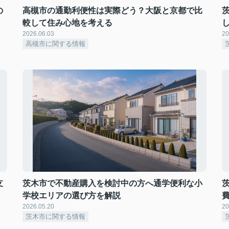
の
高槻市の通勤利便性は実際どう？大阪と京都で比
較して住み心地を考える
2026.06.03
20
高槻市に関する情報
支
茨木市で不動産購入を検討中の方へ通学便利な小
学校エリアの選び方を解説
2026.05.20
20
茨木市に関する情報