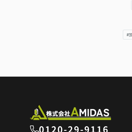
#
0120-29-9116