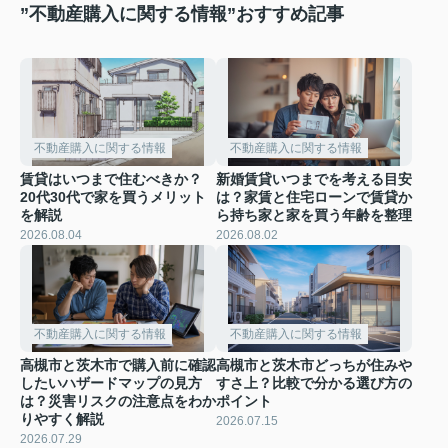
”不動産購入に関する情報”おすすめ記事
不動産購入に関する情報
不動産購入に関する情報
賃貸はいつまで住むべきか？
新婚賃貸いつまでを考える目安
20代30代で家を買うメリット
は？家賃と住宅ローンで賃貸か
を解説
ら持ち家と家を買う年齢を整理
2026.08.04
2026.08.02
不動産購入に関する情報
不動産購入に関する情報
高槻市と茨木市で購入前に確認
高槻市と茨木市どっちが住みや
したいハザードマップの見方
すさ上？比較で分かる選び方の
は？災害リスクの注意点をわか
ポイント
りやすく解説
2026.07.15
2026.07.29