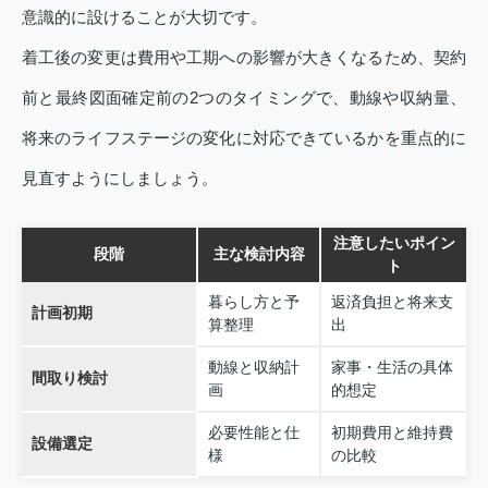
意識的に設けることが大切です。
着工後の変更は費用や工期への影響が大きくなるため、契約
前と最終図面確定前の2つのタイミングで、動線や収納量、
将来のライフステージの変化に対応できているかを重点的に
見直すようにしましょう。
注意したいポイン
段階
主な検討内容
ト
暮らし方と予
返済負担と将来支
計画初期
算整理
出
動線と収納計
家事・生活の具体
間取り検討
画
的想定
必要性能と仕
初期費用と維持費
設備選定
様
の比較