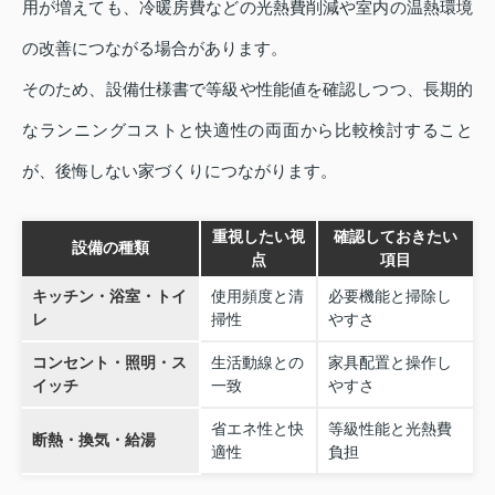
用が増えても、冷暖房費などの光熱費削減や室内の温熱環境
の改善につながる場合があります。
そのため、設備仕様書で等級や性能値を確認しつつ、長期的
なランニングコストと快適性の両面から比較検討すること
が、後悔しない家づくりにつながります。
重視したい視
確認しておきたい
設備の種類
点
項目
キッチン・浴室・トイ
使用頻度と清
必要機能と掃除し
レ
掃性
やすさ
コンセント・照明・ス
生活動線との
家具配置と操作し
イッチ
一致
やすさ
省エネ性と快
等級性能と光熱費
断熱・換気・給湯
適性
負担