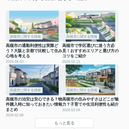
高槻市に関する情報
高槻市に関する情報
高槻市の通勤利便性は実際ど
高槻市で学区選びに迷う方必
う？大阪と京都で比較して住み
見！おすすめエリアと選び方の
心地を考える
コツをご紹介
2026.06.03
2026.02.13
高槻市に関する情報
高槻市に関する情報
高槻市の治安は安心できる？物
高槻市の住みやすさはどこが魅
件購入時に知っておきたい情報
力？子育てや生活利便性も紹介
まとめ
2026.02.04
2026.02.06
もっと見る