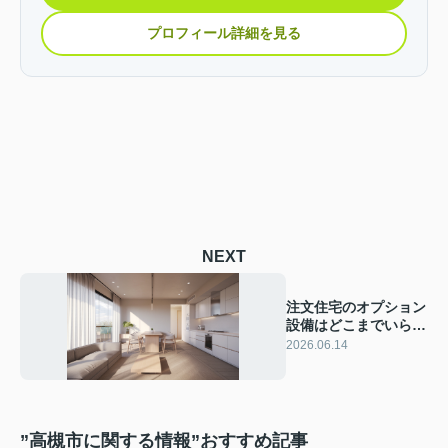
プロフィール詳細を見る
NEXT
注文住宅のオプション
設備はどこまでいらな
い？後悔しない見極め
2026.06.14
方をやさしく解説
”高槻市に関する情報”おすすめ記事