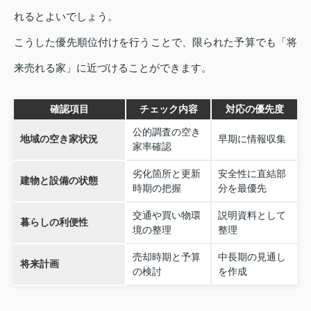
れるとよいでしょう。
こうした優先順位付けを行うことで、限られた予算でも「将
来売れる家」に近づけることができます。
確認項目
チェック内容
対応の優先度
公的調査の空き
地域の空き家状況
早期に情報収集
家率確認
劣化箇所と更新
安全性に直結部
建物と設備の状態
時期の把握
分を最優先
交通や買い物環
説明資料として
暮らしの利便性
境の整理
整理
売却時期と予算
中長期の見通し
将来計画
の検討
を作成