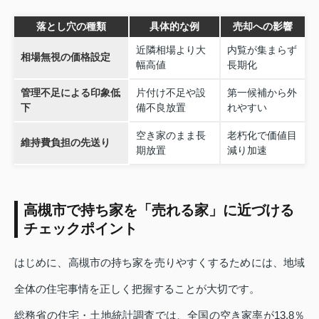
落とし穴の種類
具体的な例
売却への影響
近隣相場より大
内覧が集まらず
相場無視の価格設定
幅高値
長期化
管理不足による印象低
片付け不足や設
第一候補から外
下
備不良放置
れやすい
空き家のまま長
老朽化で価値目
維持費負担の先送り
期放置
減り加速
高槻市で持ち家を「売れる家」に近づける
チェックポイント
はじめに、高槻市の持ち家を売りやすくするためには、地域
全体の住宅事情を正しく把握することが大切です。
総務省の住宅・土地統計調査では、全国の空き家率が13.8％