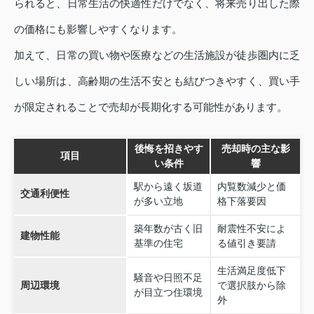
られると、日常生活の快適性だけでなく、将来売り出した際
の価格にも影響しやすくなります。
加えて、日常の買い物や医療などの生活施設が徒歩圏内に乏
しい場所は、高齢期の生活不安とも結びつきやすく、買い手
が限定されることで売却が長期化する可能性があります。
後悔を招きやす
売却時の主な影
項目
い条件
響
駅から遠く坂道
内覧数減少と価
交通利便性
が多い立地
格下落要因
築年数が古く旧
耐震性不安によ
建物性能
基準の住宅
る値引き要請
生活満足度低下
騒音や日照不足
周辺環境
で選択肢から除
が目立つ住環境
外