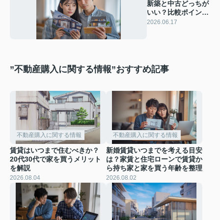
新築と中古どっちが
いい？比較ポイント
を押さえて自分に合
2026.06.17
う住まい選び
”不動産購入に関する情報”おすすめ記事
不動産購入に関する情報
不動産購入に関する情報
賃貸はいつまで住むべきか？
新婚賃貸いつまでを考える目安
20代30代で家を買うメリット
は？家賃と住宅ローンで賃貸か
を解説
ら持ち家と家を買う年齢を整理
2026.08.04
2026.08.02