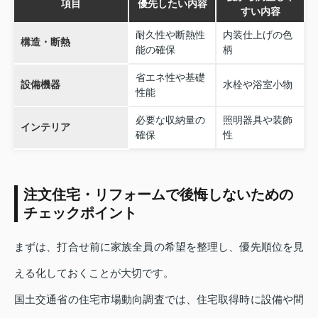
項目
優先したい内容
すい内容
耐久性や断熱性
内装仕上げの色
構造・断熱
能の確保
柄
省エネ性や基礎
設備機器
水栓や浴室小物
性能
必要な収納量の
照明器具や装飾
インテリア
確保
性
注文住宅・リフォームで後悔しないための
チェックポイント
まずは、打合せ前に家族全員の希望を整理し、優先順位を見
える化しておくことが大切です。
国土交通省の住宅市場動向調査では、住宅取得時に設備や間