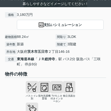
暮らしやすさなどイメージしてください！
3,180万円
価格
支払いシミュレーション
88.24㎡
3LDK
建物面積
間取り
新築
3階建
築年数
階建て
大阪府
茨木市
五日市
２丁目146-16
所在地
東海道本線
「
ＪＲ総持寺
」駅 バス2分 阪急バス「三咲
交通
町」 停歩9分
物件の特徴
バストイレ
室内洗濯機
TVモニタ
独立洗面台
別
置場
付きインタ
ーホン