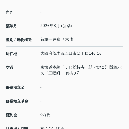
-
向き
2026年3月 (新築)
築年月
新築一戸建 / 木造
種別 / 建物構造
大阪府
茨木市
五日市
２丁目146-16
所在地
東海道本線
「
ＪＲ総持寺
」駅 バス2分 阪急バ
交通
ス「三咲町」 停歩9分
-
修繕積立金
-
修繕積立基金
0万円
権利金
有(1台) / 0円
駐車場 / 月額