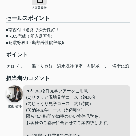
浴室乾燥機
セールスポイント
■南西付け道路で採光良好！
■R8.3完成！即入居可能
■耐震等級3・断熱等性能等級5
ポイント
クロゼット
陽当り良好
温水洗浄便座
玄関ポーチ
浴室に窓
担当者のコメント
▼3つの物件見学ツアーをご用意！
(1)サクッと現地見学コース（約30分）
(2)じっくり見学コース（約1時間）
北山 哲斗
(3)納得見学コース（約2時間）
限られた時間で効率のいい物件見学を。
お客様のご都合に合わせてご案内致します。
～ご相談・見学までの流れ～