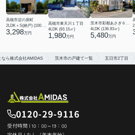
高槻市淀の原町
茨木市彩都あさぎ６丁目
高槻市東天川１丁目
2LDK＋S(納戸) (100.03㎡)
4LDK (136.83㎡)
4LDK (93.15㎡)
3,298
万円
5,480
1,980
万円
万円
ら株式会社AMIDAS
茨木市の戸建て一覧
五日市2丁目
0120-29-9116
受付時間 | 10：00～19：00
定休日 | なし（年末年始）