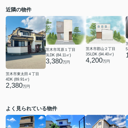
近隣の物件
茨木市郡山２丁目
5
茨木市耳原１丁目
3SLDK (94.40㎡)
3LDK (84.11㎡)
4,200
3,380
万円
万円
茨木市東太田４丁目
4DK (89.91㎡)
2,380
万円
よく見られている物件