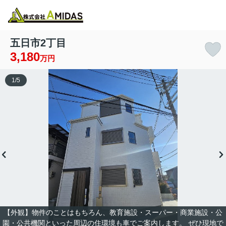
物件検索
お気に入り
閲覧履歴
メニュー
五日市2丁目
3,180
万円
1
/
5
【外観】物件のことはもちろん、教育施設・スーパー・商業施設・公
園・公共機関といった周辺の住環境も車でご案内します。 ぜひ現地で