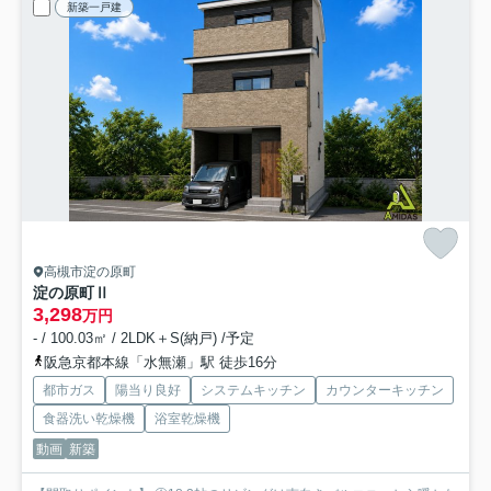
新築一戸建
高槻市淀の原町
淀の原町Ⅱ
3,298
万円
- / 100.03㎡ / 2LDK＋S(納戸) /予定
阪急京都本線「水無瀬」駅 徒歩16分
都市ガス
陽当り良好
システムキッチン
カウンターキッチン
食器洗い乾燥機
浴室乾燥機
動画
新築