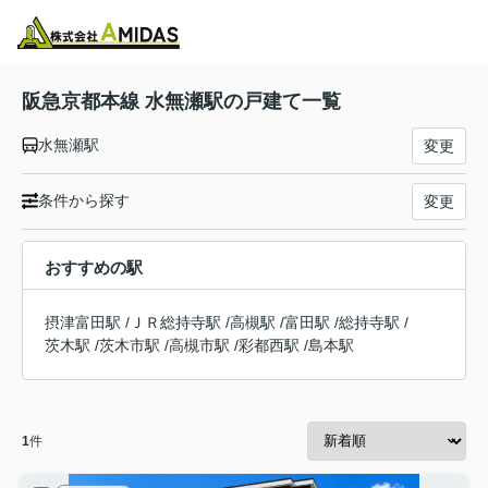
物件検索
お気に入り
閲覧履歴
メニュー
阪急京都本線 水無瀬駅の戸建て一覧
水無瀬駅
変更
条件から探す
変更
おすすめの駅
摂津富田駅
/
ＪＲ総持寺駅
/
高槻駅
/
富田駅
/
総持寺駅
/
茨木駅
/
茨木市駅
/
高槻市駅
/
彩都西駅
/
島本駅
1
件