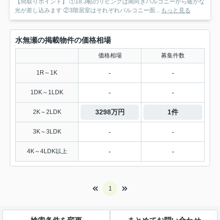
【間取りポイント】 ①18.3帖のリビングは南向きバルコニーから暖かな
光が差し込みます ②3階居室はそれぞれバルコニー面...
もっと見る
水無瀬の掲載物件の価格相場
価格相場
募集件数
-
-
1R～1K
-
-
1DK～1LDK
3298万円
1件
2K～2LDK
-
-
3K～3LDK
-
-
4K～4LDK以上
1