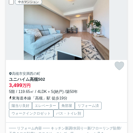
中古マンション
高槻市安満西の町
ユニハイム高槻
502
3,499
万円
5階 / 119.65㎡ / 4LDK＋S(納戸) /築50年
東海道本線「高槻」駅 徒歩19分
陽当り良好
エレベーター
角部屋
リフォーム済
ウォークインクロゼット
バス・トイレ別
━━ リフォーム内容 ━━ キッチン新調/水回り一新/フローリング貼替/