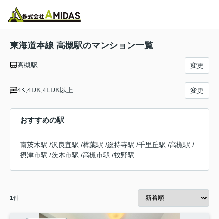
物件検索
お気に入り
閲覧履歴
メニュー
東海道本線 高槻駅のマンション一覧
高槻駅
変更
4K,4DK,4LDK以上
変更
おすすめの駅
南茨木駅
/
沢良宜駅
/
樟葉駅
/
総持寺駅
/
千里丘駅
/
高槻駅
/
摂津市駅
/
茨木市駅
/
高槻市駅
/
牧野駅
1
件