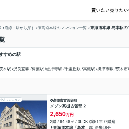
売りたい
買いたい
東海道本線 島本駅の
S
沿線・駅から探す
東海道本線のマンション一覧
覧
すすめの駅
茨木駅
/
沢良宜駅
/
樟葉駅
/
総持寺駅
/
千里丘駅
/
高槻駅
/
摂津市駅
/
茨木市
中古マンション
高槻市
古曽部町
メゾン高槻古曽部 2
2,650
万円
2階 / 64.48㎡ / 3LDK /築51年 /7階建
東海道本線
「
島本
」駅 徒歩48分