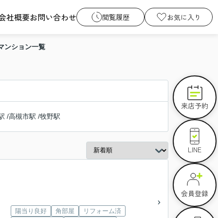
会社概要
お問い合わせ
閲覧履歴
お気に入り
マンション一覧
来店予約
駅
/
高槻市駅
/
牧野駅
LINE
会員登録
陽当り良好
角部屋
リフォーム済