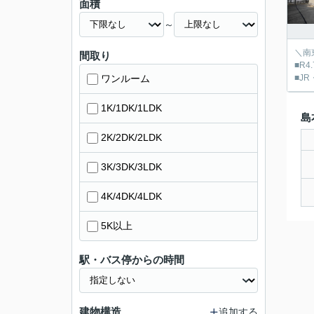
面積
～
＼南
間取り
■R4
ワンルーム
■J
1K/1DK/1LDK
島
2K/2DK/2LDK
3K/3DK/3LDK
4K/4DK/4LDK
5K以上
駅・バス停からの時間
建物構造
追加する