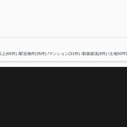
上(65件)
駅近物件(35件)
マンション(31件)
新築築浅(8件)
土地50坪