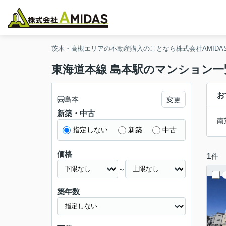
茨木・高槻エリアの不動産購入のことなら株式会社AMIDA
東海道本線 島本駅のマンション一
お
島本
変更
新築・中古
南
指定しない
新築
中古
価格
1
件
～
築年数