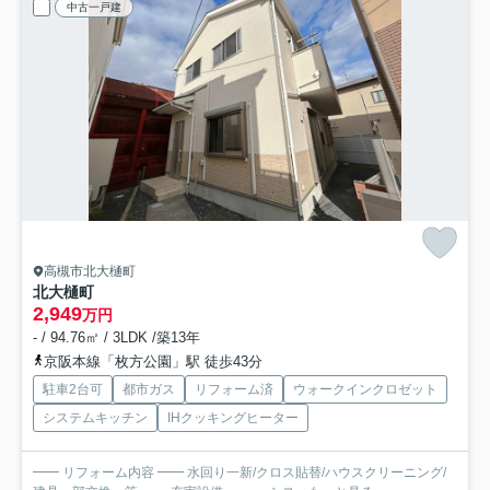
中古一戸建
高槻市北大樋町
北大樋町
2,949
万円
- / 94.76㎡ / 3LDK /築13年
京阪本線「枚方公園」駅 徒歩43分
駐車2台可
都市ガス
リフォーム済
ウォークインクロゼット
システムキッチン
IHクッキングヒーター
━━ リフォーム内容 ━━ 水回り一新/クロス貼替/ハウスクリーニング/