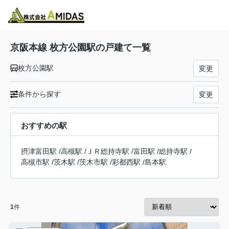
物件検索
お気に入り
閲覧履歴
メニュー
京阪本線 枚方公園駅の戸建て一覧
枚方公園駅
変更
条件から探す
変更
おすすめの駅
摂津富田駅
/
高槻駅
/
ＪＲ総持寺駅
/
富田駅
/
総持寺駅
/
高槻市駅
/
茨木駅
/
茨木市駅
/
彩都西駅
/
島本駅
1
件