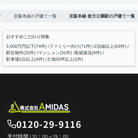
す
京阪本線の戸建て一覧
京阪本線 枚方公園駅の戸建て一覧
おすすめこだわり特集
3,500万円以下(74件)
ファミリー向け(71件)
2沿線以上(63件)
駅近物件(32件)
マンション(31件)
新築築浅(9件)
駐車場2台以上(4件)
土地50坪以上(1件)
0120-29-9116
受付時間 | 10：00～19：00