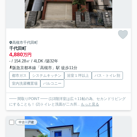
高槻市千代田町
千代田町
4,880
万円
- / 154.28㎡ / 4LDK /築32年
阪急京都本線「高槻市」駅 徒歩11分
都市ガス
システムキッチン
浴室１坪以上
バス・トイレ別
室内洗濯機置場
バルコニー
━━ 間取りPOINT ━━ (1)3階洋室は広々11帖の為、セカンドリビング
にすることも！ (2)トイレと洗面が二カ所...
もっと見る
中古一戸建