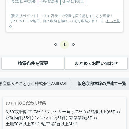
食器洗い乾燥機
浴室乾燥機
浴室１坪以上
【間取りポイント】 （１）高天井で空間を広く感じることが可能！
（２）ＷＣＬや納戸、廊下収納も備わっており収納力有！ （...
もっと見
る
1
検索条件を変更
まとめてお問い合わせ
産購入のことなら株式会社AMIDAS
阪急京都本線の戸建て一覧
おすすめこだわり特集
3,500万円以下(78件)
ファミリー向け(72件)
2沿線以上(65件)
駅近物件(35件)
マンション(31件)
新築築浅(8件)
土地50坪以上(5件)
駐車場2台以上(4件)