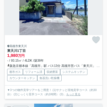
高槻市東天川
東天川1丁目
1,980
万円
- / 93.15㎡ / 4LDK /築38年
阪急京都本線「高槻市」駅 バス13分 高槻市営バス「東天川」 停歩3分
都市ガス
リフォーム済
収納豊富
システムキッチン
カウンターキッチン
食器洗い乾燥機
▼3つの物件見学ツアーをご用意！ (1)サクッと現地見学コース（約30
分） (2)じっくり見学コース（約1時間） (3)...
もっと見る