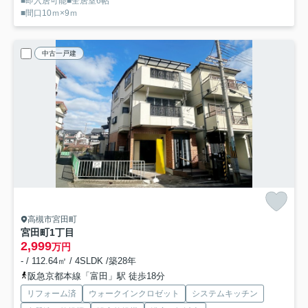
■即入居可能■全居室6帖
■間口10ｍ×9ｍ
中古一戸建
高槻市宮田町
宮田町1丁目
2,999
万円
- / 112.64㎡ / 4SLDK /築28年
阪急京都本線「富田」駅 徒歩18分
リフォーム済
ウォークインクロゼット
システムキッチン