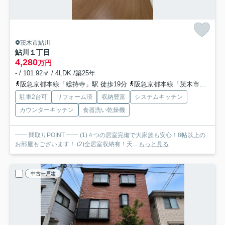
茨木市鮎川
鮎川１丁目
4,280
万円
- / 101.92㎡ / 4LDK /築25年
阪急京都本線「総持寺」駅 徒歩19分
阪急京都本線「茨木市」駅 徒歩23分
駐車2台可
リフォーム済
収納豊富
システムキッチン
カウンターキッチン
食器洗い乾燥機
━━ 間取りPOINT ━━ (1)４つの居室完備で大家族も安心！8帖以上の
お部屋もございます！ (2)全居室収納有！天...
もっと見る
中古一戸建