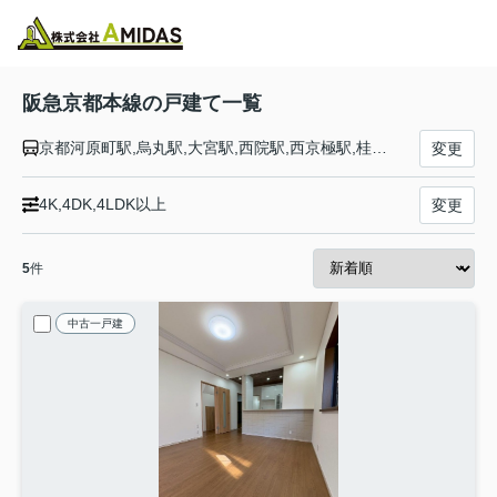
物件検索
お気に入り
閲覧履歴
メニュー
阪急京都本線の戸建て一覧
京都河原町駅,烏丸駅,大宮駅,西院駅,西京極駅,桂駅,洛西口駅,東向日駅,西向日駅,長岡天神駅,西山天王山駅,大山崎駅,水無瀬駅,上牧駅,高槻市駅,富田駅,総持寺駅,茨木市駅,南茨木駅,摂津市駅,正雀駅,相川駅,上新庄駅,ＪＲ淡路駅,崇禅寺駅,西中島南方駅,十三駅,大阪駅
変更
4K,4DK,4LDK以上
変更
5
件
中古一戸建