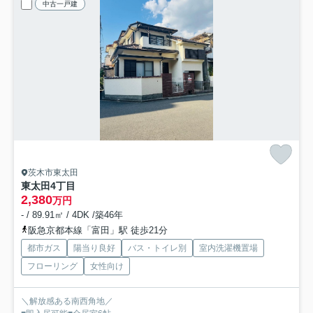
中古一戸建
茨木市東太田
東太田4丁目
2,380
万円
- / 89.91㎡ / 4DK /築46年
阪急京都本線「富田」駅 徒歩21分
都市ガス
陽当り良好
バス・トイレ別
室内洗濯機置場
フローリング
女性向け
＼解放感ある南西角地／