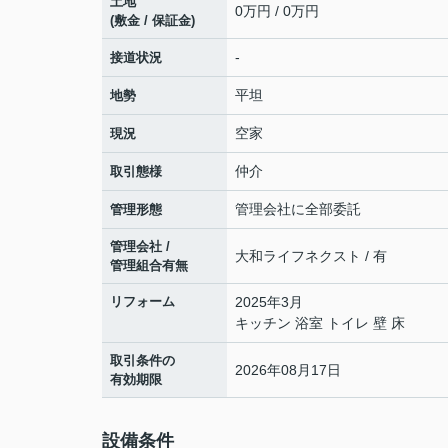
土地
0万円 / 0万円
(敷金 / 保証金)
-
接道状況
平坦
地勢
空家
現況
仲介
取引態様
管理会社に全部委託
管理形態
管理会社 /
大和ライフネクスト / 有
管理組合有無
リフォーム
2025年3月
キッチン 浴室 トイレ 壁 床
取引条件の
2026年08月17日
有効期限
設備条件