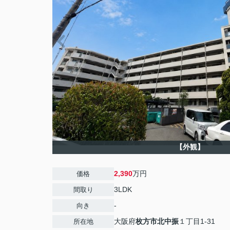
【外観】
2,390
万円
価格
3LDK
間取り
-
向き
大阪府
枚方市
北中振
１丁目1-31
所在地