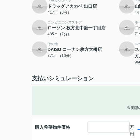
ドラッグストア
ド
ドラッグアカカベ 出口店
山
417ｍ（6分）
4
コンビニエンスストア
ホ
ローソン 枚方北中振一丁目店
コ
485ｍ（7分）
7
その他
ス
DAISO コーナン枚方大橋店
ス
771ｍ（10分）
方
9
支払いシミュレーション
※実際
購入希望物件価格
万
円