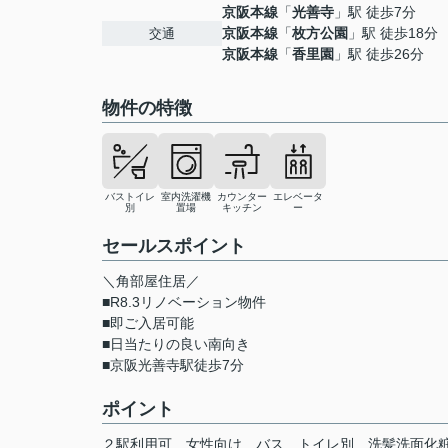
京阪本線
「
光善寺
」駅 徒歩7分
京阪本線
「
枚方公園
」駅 徒歩18分
交通
京阪本線
「
香里園
」駅 徒歩26分
物件の特徴
バストイレ
室内洗濯機
カウンター
エレベータ
別
置場
キッチン
ー
セールスポイント
＼角部屋住居／
■R8.3リノベーション物件
■即ご入居可能
■日当たりの良い南向き
■京阪光善寺駅徒歩7分
ポイント
２駅利用可
女性向け
バス
トイレ別
洗髪洗面化