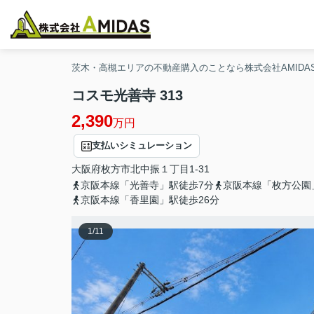
茨木・高槻エリアの不動産購入のことなら株式会社AMIDA
コスモ光善寺 313
2,390
万円
支払いシミュレーション
大阪府
枚方市
北中振
１丁目1-31
京阪本線「光善寺」駅徒歩7分
京阪本線「枚方公園
京阪本線「香里園」駅徒歩26分
1
/
11