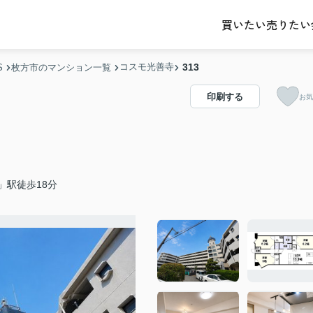
売りたい
買いたい
コスモ光善寺
313
S
枚方市のマンション一覧
印刷する
お気
」駅徒歩18分