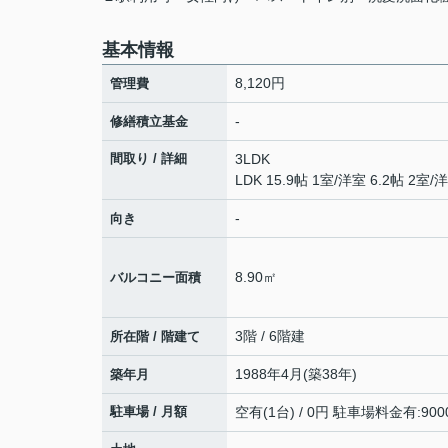
基本情報
8,120円
管理費
-
修繕積立基金
間取り / 詳細
3LDK
LDK 15.9帖 1室
/
洋室 6.2帖 2室
/
洋
-
向き
8.90㎡
バルコニー面積
3階 / 6階建
所在階 / 階建て
1988年4月(築38年)
築年月
駐車場 / 月額
空有(1台) / 0円 駐車場料金有:900