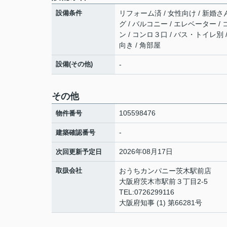
設備条件
リフォーム済 / 女性向け / 新婚さ
グ / バルコニー / エレベーター 
ン / コンロ３口 / バス・トイレ別
向き / 角部屋
設備(その他)
-
その他
105598476
物件番号
-
建築確認番号
2026年08月17日
次回更新予定日
取扱会社
おうちカンパニー茨木駅前店
大阪府茨木市駅前３丁目2-5
TEL:0726299116
大阪府知事 (1) 第66281号