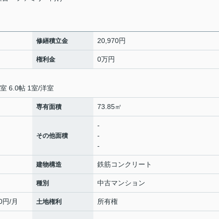
20,970円
修繕積立金
0万円
権利金
室 6.0帖 1室
/
洋室
73.85㎡
専有面積
-
-
その他面積
-
鉄筋コンクリート
建物構造
中古マンション
種別
0円/月
所有権
土地権利