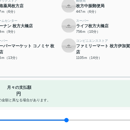
ラッグストア
郵便局
路薬局枚方店
枚方中振郵便局
47ｍ（6分）
447ｍ（6分）
ームセンター
スーパー
ーナン 枚方大橋店
ライフ枚方大橋店
19ｍ（9分）
756ｍ（10分）
ーパー
コンビニエンスストア
ーパーマーケット コノミヤ 枚
ファミリーマート 枚方伊加
店
店
66ｍ（13分）
1105ｍ（14分）
月々の支払額
円
の金額と異なる場合があります。