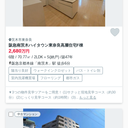
茨木市東奈良
阪急南茨木ハイタウン東奈良高層住宅F棟
2,680
万円
6階 / 70.77㎡ / 2LDK＋S(納戸) /築47年
阪急京都本線「南茨木」駅 徒歩6分
陽当り良好
ウォークインクロゼット
バス・トイレ別
室内洗濯機置場
フローリング
都市ガス
▼3つの物件見学ツアーをご用意！ (1)サクッと現地見学コース（約30
分） (2)じっくり見学コース（約1時間） (3)...
もっと見る
中古マンション