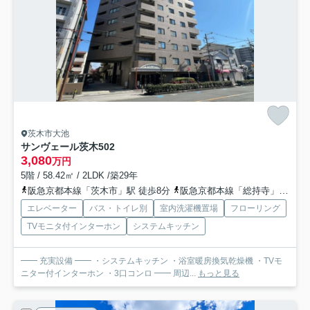
茨木市大池
サンヴェール茨木
502
3,080
万円
5階 / 58.42㎡ / 2LDK /築29年
阪急京都本線「茨木市」駅 徒歩8分
阪急京都本線「総持寺」駅 徒歩25分
エレベーター
バス・トイレ別
室内洗濯機置場
フローリング
TVモニタ付インターホン
システムキッチン
━━ 充実設備 ━━ ・システムキッチン ・浴室暖房換気乾燥機 ・TVモ
ニター付インターホン ・3口コンロ ━━ 周辺...
もっと見る