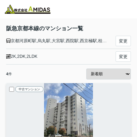
物件検索
お気に入り
閲覧履歴
メニュー
阪急京都本線のマンション一覧
京都河原町駅,烏丸駅,大宮駅,西院駅,西京極駅,桂駅,洛西口駅,東向日駅,西向日駅,長岡天神駅,西山天王山駅,大山崎駅,水無瀬駅,上牧駅,高槻市駅,富田駅,総持寺駅,茨木市駅,南茨木駅,摂津市駅,正雀駅,相川駅,上新庄駅,ＪＲ淡路駅,崇禅寺駅,西中島南方駅,十三駅,大阪駅
変更
2K,2DK,2LDK
変更
4
件
中古マンション