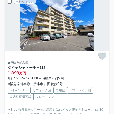
中古マンション
摂津市昭和園
ダイヤシャトー千里
116
1,899
万円
1階 / 68.25㎡ / 2LDK＋S(納戸) /築53年
阪急京都本線「摂津市」駅 徒歩9分
エレベーター
リフォーム済
専用庭
バス・トイレ別
室内洗濯機置場
フローリング
▼3つの物件見学ツアーをご用意！ (1)サクッと現地見学コース（約30