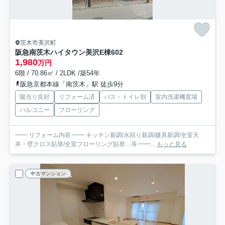
茨木市美沢町
阪急南茨木ハイタウン美沢E棟
602
1,980
万円
6階 / 70.86㎡ / 2LDK /築54年
阪急京都本線「南茨木」駅 徒歩9分
陽当り良好
リフォーム済
バス・トイレ別
室内洗濯機置場
バルコニー
フローリング
━━ リフォーム内容 ━━ キッチン新調/水回り新調/建具新調/全室天
井・壁クロス貼替/全室フローリング貼替…等 ━━...
もっと見る
中古マンション