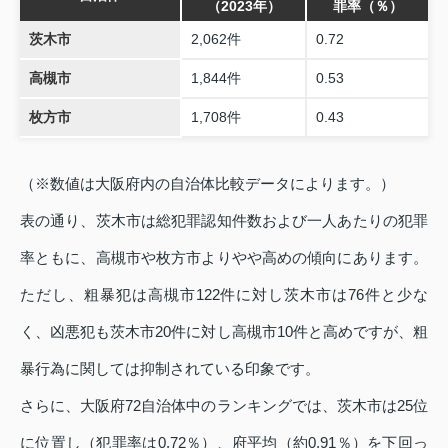
（2023年）
罪率（％）
茨木市
2,062件
0.72
高槻市
1,844件
0.53
枚方市
1,708件
0.43
（※数値は大阪府内の自治体比較データによります。）
表の通り、茨木市は総犯罪認知件数および一人あたりの犯罪
率ともに、高槻市や枚方市よりやや高めの傾向にあります。
ただし、粗暴犯は高槻市122件に対し茨木市は76件と少な
く、凶悪犯も茨木市20件に対し高槻市10件と高めですが、粗
暴行為に関しては抑制されている印象です。
さらに、大阪府72自治体中のランキングでは、茨木市は25位
に位置し（犯罪率は0.72％）、府平均（約0.91％）を下回っ