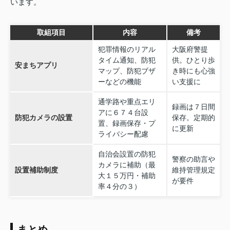
います。
取組項目
内容
備考
犯罪情報のリアル
大阪府警提
タイム通知、防犯
供。ひとり歩
安まちアプリ
マップ、防犯ブザ
き時にも心強
ーなどの機能
い支援に
通学路や重点エリ
録画は７日間
アに６７４台設
防犯カメラの設置
保存。定期的
置、録画保存・プ
に更新
ライバシー配慮
自治会設置の防犯
警察の助言や
カメラに補助（最
設置補助制度
維持管理規定
大１５万円・補助
が要件
率４分の３）
まとめ