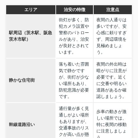
エリア
治安の特徴
注意点
街灯が多く、防
夜間の人通りは
犯カメラ設置や
多いですが、安
駅周辺（茨木駅、阪急
警察のパトロー
心感に頼りすぎ
茨木市駅）
ルがあり、治安
ず、周辺環境を
が良好とされて
見極めましょ
います。
う。
落ち着いた雰囲
夜間の外出時は
気で静かです
暗がりに注意が
が、街灯が少な
必要です。近く
静かな住宅街
い場所もあり、
に交番や明るい
防犯意識が必要
道路があるか確
です。
認しましょう。
通行量が多く見
歩車の動きが激
通しがよい場所
しい場所では、
もありますが、
幹線道路沿い
特に夜間の移動
交通事故のリス
に注意しましょ
クが高い点が懸
う。