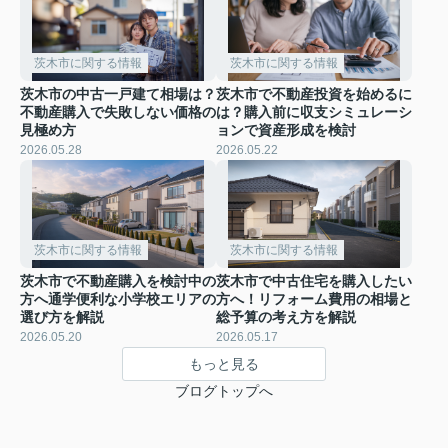
茨木市に関する情報
茨木市に関する情報
茨木市の中古一戸建て相場は？
茨木市で不動産投資を始めるに
不動産購入で失敗しない価格の
は？購入前に収支シミュレーシ
見極め方
ョンで資産形成を検討
2026.05.28
2026.05.22
茨木市に関する情報
茨木市に関する情報
茨木市で不動産購入を検討中の
茨木市で中古住宅を購入したい
方へ通学便利な小学校エリアの
方へ！リフォーム費用の相場と
選び方を解説
総予算の考え方を解説
2026.05.20
2026.05.17
もっと見る
ブログトップへ