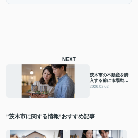
NEXT
茨木市の不動産を購
入する前に市場動向
は必見！将来性や今
2026.02.02
後のポイントも紹介
”茨木市に関する情報”おすすめ記事