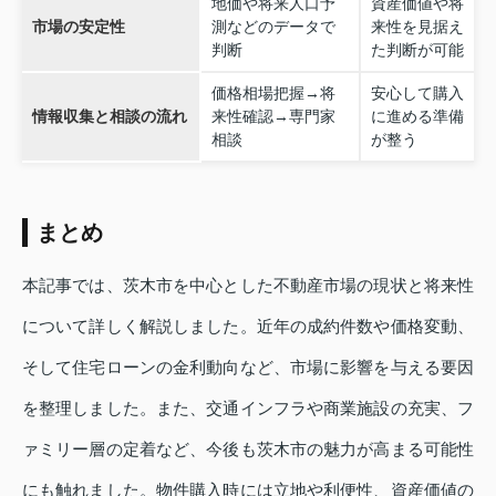
地価や将来人口予
資産価値や将
市場の安定性
測などのデータで
来性を見据え
判断
た判断が可能
価格相場把握→将
安心して購入
情報収集と相談の流れ
来性確認→専門家
に進める準備
相談
が整う
まとめ
本記事では、茨木市を中心とした不動産市場の現状と将来性
について詳しく解説しました。近年の成約件数や価格変動、
そして住宅ローンの金利動向など、市場に影響を与える要因
を整理しました。また、交通インフラや商業施設の充実、フ
ァミリー層の定着など、今後も茨木市の魅力が高まる可能性
にも触れました。物件購入時には立地や利便性、資産価値の