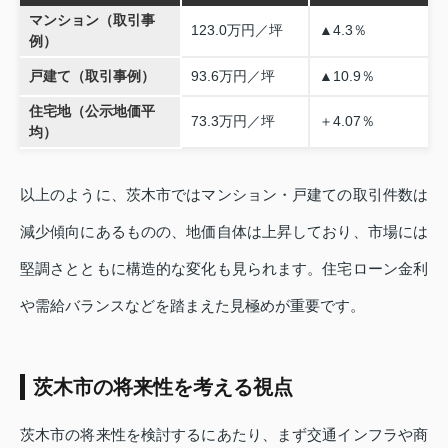
マンション（取引事
123.0万円／坪
▲4.3％
例）
戸建て（取引事例）
93.6万円／坪
▲10.9％
住宅地（公示地価平
73.3万円／坪
＋4.07％
均）
以上のように、茨木市ではマンション・戸建ての取引件数は
減少傾向にあるものの、地価自体は上昇しており、市場には
堅調さとともに構造的な変化も見られます。住宅ローン金利
や需給バランスなどを踏まえた見極めが重要です。
茨木市の将来性を考える視点
茨木市の将来性を検討するにあたり、まず交通インフラや商