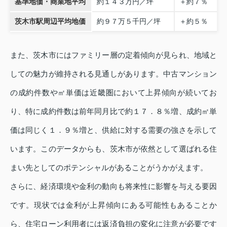
基準地価・商業地平均
約１４３万円／坪
＋約７％
茨木市駅周辺平均地価
約９７万５千円／坪
＋約５％
また、茨木市にはファミリー層の定着傾向が見られ、地域と
しての魅力が維持される見通しがあります。中古マンション
の成約件数や㎡単価は近畿圏において上昇傾向が続いてお
り、特に成約件数は前年同月比で約１７．８％増、成約㎡単
価は同じく１．９％増と、供給に対する需要の強さを示して
います。このデータからも、茨木市が依然として選ばれる住
まい先としてのポテンシャルがあることがうかがえます。
さらに、経済環境や金利の動向も将来性に影響を与える要因
です。現状では金利が上昇傾向にある可能性もあることか
ら、住宅ローン利用者には返済負担の変化に注意が必要です