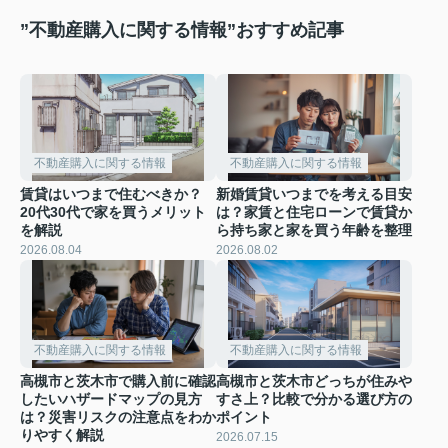
”不動産購入に関する情報”おすすめ記事
不動産購入に関する情報
不動産購入に関する情報
賃貸はいつまで住むべきか？
新婚賃貸いつまでを考える目安
20代30代で家を買うメリット
は？家賃と住宅ローンで賃貸か
を解説
ら持ち家と家を買う年齢を整理
2026.08.04
2026.08.02
不動産購入に関する情報
不動産購入に関する情報
高槻市と茨木市で購入前に確認
高槻市と茨木市どっちが住みや
したいハザードマップの見方
すさ上？比較で分かる選び方の
は？災害リスクの注意点をわか
ポイント
りやすく解説
2026.07.15