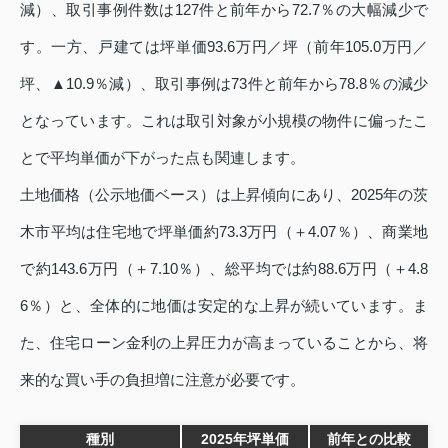
減）、取引事例件数は127件と前年から72.7％の大幅減少で
す。一方、戸建ては坪単価93.6万円／坪（前年105.0万円／
坪、▲10.9％減）、取引事例は73件と前年から78.8％の減少
となっています。これは取引対象が小規模の物件に偏ったこ
とで平均単価が下がった点も関連します。
土地価格（公示地価ベース）は上昇傾向にあり、2025年の茨
木市平均は住宅地で坪単価約73.3万円（＋4.07％）、商業地
で約143.6万円（＋7.10％）、総平均では約88.6万円（＋4.8
6％）と、全体的に地価は安定的な上昇が続いています。ま
た、住宅ローン金利の上昇圧力が高まっていることから、将
来的な買い手の負担増に注意が必要です。
種別
2025年坪単価
前年との比較