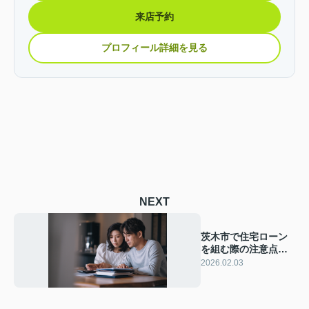
来店予約
プロフィール詳細を見る
NEXT
茨木市で住宅ローン
を組む際の注意点
は？失敗しない選び
2026.02.03
方や審査の流れも紹
介