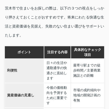
茨木市で住まいをお探しの際は、以下の３つの視点をしっか
り押さえておくことがおすすめです。将来にわたる快適な生
活と資産価値を見据え、失敗のない住まい選びをサポートい
たします。
具体的なチェック
ポイント
注目する内容
項目
日々の生活や
最寄り駅までの徒
通勤通学の快
利便性
歩時間／主要商業
適さに直結し
施設との距離
ます
今後の価格動
市場の成約傾向や
向を予測する
資産価値の見通し
地域の開発計画の
ために重要で
有無
す