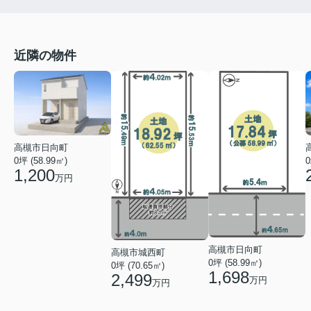
近隣の物件
高槻市日向町
0坪 (58.99㎡)
0
1,200
万円
高槻市日向町
高槻市城西町
0坪 (58.99㎡)
0坪 (70.65㎡)
1,698
2,499
万円
万円