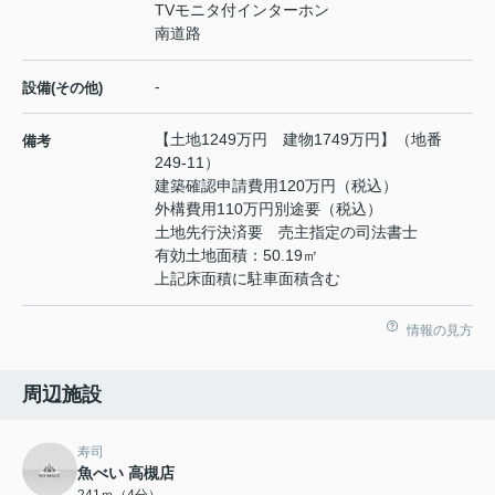
TVモニタ付インターホン
南道路
-
設備(その他)
【土地1249万円 建物1749万円】（地番
備考
249-11）
建築確認申請費用120万円（税込）
外構費用110万円別途要（税込）
土地先行決済要 売主指定の司法書士
有効土地面積：50.19㎡
上記床面積に駐車面積含む
情報の見方
周辺施設
寿司
魚べい 高槻店
241ｍ（4分）