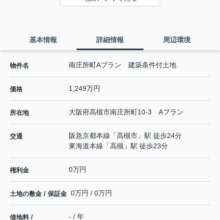
基本情報
詳細情報
周辺環境
南庄所町Aプラン 建築条件付土地
物件名
1,249万円
価格
大阪府
高槻市
南庄所町
10-3 Aプラン
所在地
阪急京都本線
「
高槻市
」駅 徒歩24分
交通
東海道本線
「
高槻
」駅 徒歩23分
0万円
権利金
0万円 / 0万円
土地の敷金 / 保証金
- / 年
借地料 /