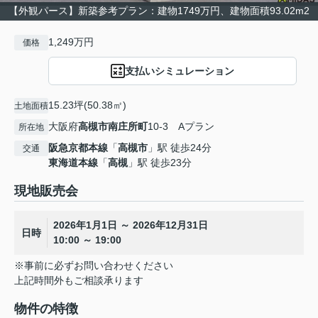
【外観パース】新築参考プラン：建物1749万円、建物面積93.02m2
1,249万円
価格
支払いシミュレーション
15.23坪(50.38㎡)
土地面積
大阪府
高槻市
南庄所町
10-3 Aプラン
所在地
阪急京都本線
「
高槻市
」駅 徒歩24分
交通
東海道本線
「
高槻
」駅 徒歩23分
現地販売会
2026年1月1日 ～ 2026年12月31日
日時
10:00 ～ 19:00
※事前に必ずお問い合わせください
上記時間外もご相談承ります
物件の特徴