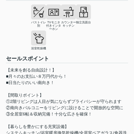
バストイレ
TVモニタ
カウンター
独立洗面台
別
付きインタ
キッチン
ーホン
浴室乾燥機
セールスポイント
【未来を創る自由設計！】
■月々のお支払い８万円代から！
■日当たりのいい南向き！
【間取りポイント】
①2階リビングは人目が気にならずプライバシーが守られます
②南向きバルコニーをリビングに設けることで開放的な空間に
③全居室6帖＆収納完備！十分な広さを確保！
【暮らしを豊かにする充実設備】
システムキッチン/浴室暖房換気乾燥機/全居室ペアガラス/食器洗