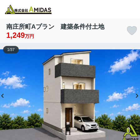
物件検索
お気に入り
閲覧履歴
メニュー
南庄所町Aプラン 建築条件付土地
1,249
万円
1
/
37