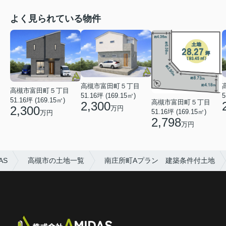
よく見られている物件
高槻市富田町５丁目
高槻市富田町５丁目
51.16坪 (169.15㎡)
5
51.16坪 (169.15㎡)
高槻市富田町５丁目
2,300
2,300
万円
51.16坪 (169.15㎡)
万円
2,798
万円
AS
高槻市の土地一覧
南庄所町Aプラン 建築条件付土地