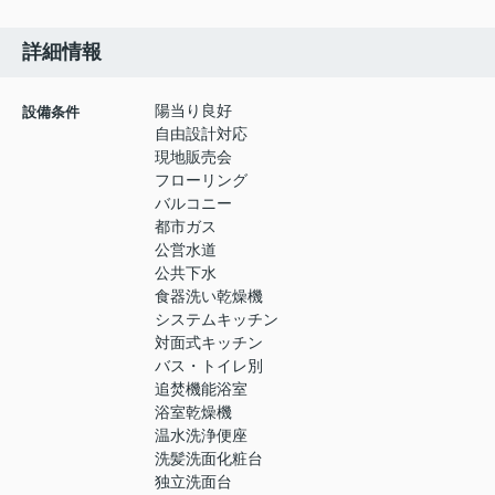
詳細情報
陽当り良好
設備条件
自由設計対応
現地販売会
フローリング
バルコニー
都市ガス
公営水道
公共下水
食器洗い乾燥機
システムキッチン
対面式キッチン
バス・トイレ別
追焚機能浴室
浴室乾燥機
温水洗浄便座
洗髪洗面化粧台
独立洗面台