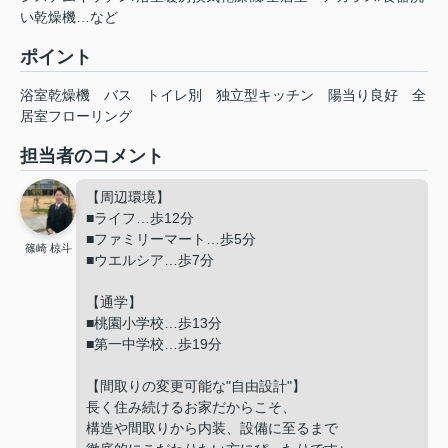
い乾燥機…など
ポイント
浴室乾燥機
バス
トイレ別
独立型キッチン
陽当り良好
全
居室フローリング
担当者のコメント
【周辺環境】
■ライフ…歩12分
■ファミリーマート…歩5分
篠崎 椋斗
■ウエルシア…歩7分
【通学】
■桃園小学校…歩13分
■第一中学校…歩19分
【間取りの変更可能な"自由設計"】
長く住み続けるお家だからこそ、
構造や間取りから内装、設備に至るまで