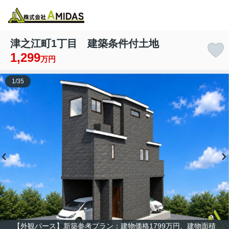
物件検索
お気に入り
閲覧履歴
メニュー
津之江町1丁目 建築条件付土地
1,299
万円
1
/
35
【外観パース】新築参考プラン：建物価格1799万円、建物面積