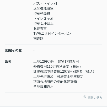
バス・トイレ別
追焚機能浴室
浴室乾燥機
トイレ２ヶ所
浴室１坪以上
収納豊富
TVモニタ付インターホン
南道路
-
設備(その他)
土地1299万円 建物1799万円
備考
外構費用110万円別途要（税込）
建築確認申請費用120万円別途要（税込）
土地先行決済 司法書士売主指定
準防火地域内の準耐化建築物
角地緩和適用
情報の見方