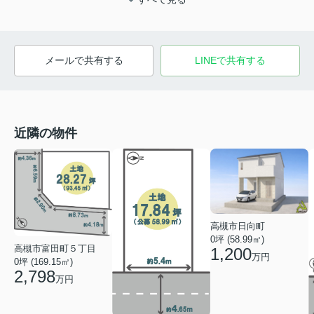
メールで共有する
LINEで共有する
近隣の物件
高槻市日向町
0坪 (58.99㎡)
高槻市富田町５丁目
1,200
万円
0坪 (169.15㎡)
2,798
万円