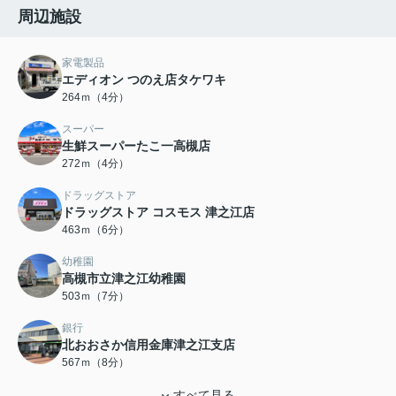
周辺施設
家電製品
エディオン つのえ店タケワキ
264ｍ（4分）
スーパー
生鮮スーパーたこ一高槻店
272ｍ（4分）
ドラッグストア
ドラッグストア コスモス 津之江店
463ｍ（6分）
幼稚園
高槻市立津之江幼稚園
503ｍ（7分）
銀行
北おおさか信用金庫津之江支店
567ｍ（8分）
すべて見る