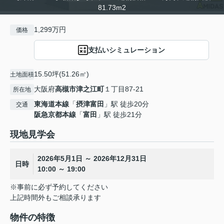
81.73m2
1,299万円
価格
支払いシミュレーション
15.50坪(51.26㎡)
土地面積
大阪府
高槻市
津之江町
１丁目87-21
所在地
東海道本線
「
摂津富田
」駅 徒歩20分
交通
阪急京都本線
「
富田
」駅 徒歩21分
現地見学会
2026年5月1日 ～ 2026年12月31日
日時
10:00 ～ 19:00
※事前に必ず予約してください
上記時間外もご相談承ります
物件の特徴