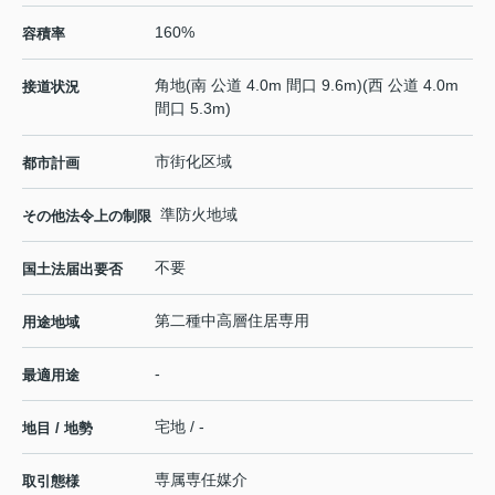
160%
容積率
角地(南 公道 4.0m 間口 9.6m)(西 公道 4.0m
接道状況
間口 5.3m)
市街化区域
都市計画
準防火地域
その他法令上の制限
不要
国土法届出要否
第二種中高層住居専用
用途地域
-
最適用途
宅地 / -
地目 / 地勢
専属専任媒介
取引態様