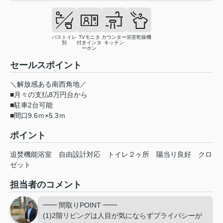
バストイレ
TVモニタ
カウンター
浴室乾燥機
別
付きインタ
キッチン
ーホン
セールスポイント
＼解放感ある南西角地／
■月々の支払8万円台から
■駐車2台可能
■間口9.6ｍ×5.3ｍ
ポイント
追焚機能浴室
自由設計対応
トイレ２ヶ所
陽当り良好
クロ
ゼット
担当者のコメント
━━ 間取りPOINT ━━
(1)2階リビングは人目が気にならずプライバシーが