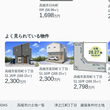
高槻市日向町
0坪 (58.99㎡)
0
1,698
万円
よく見られている物件
高槻市富田町５丁目
高槻市富田町５丁目
51.16坪 (169.15㎡)
5
51.16坪 (169.15㎡)
高槻市富田町５丁目
2,300
2,300
万円
51.16坪 (169.15㎡)
万円
2,798
万円
DAS
高槻市の土地一覧
津之江町1丁目 建築条件付土地