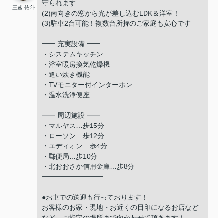
守られます
三國 佑斗
(2)南向きの窓から光が差し込むLDK＆洋室！
(3)駐車2台可能！複数台所持のご家庭も安心です
━━ 充実設備 ━━
・システムキッチン
・浴室暖房換気乾燥機
・追い炊き機能
・TVモニター付インターホン
・温水洗浄便座
━━ 周辺施設 ━━
・マルヤス…歩15分
・ローソン…歩12分
・エディオン…歩4分
・郵便局…歩10分
・北おおさか信用金庫…歩8分
━━━━━━━━━
●お車での送迎も行っております！
お客様のお家・現地・お近くの目印になるお店など
など、ご指定の場所まで向かわせて頂きます！