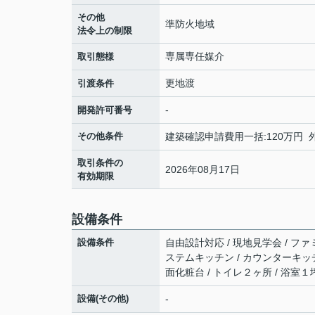
その他
準防火地域
法令上の制限
専属専任媒介
取引態様
更地渡
引渡条件
-
開発許可番号
その他条件
建築確認申請費用一括:120万円 
取引条件の
2026年08月17日
有効期限
設備条件
設備条件
自由設計対応 / 現地見学会 / ファミ
ステムキッチン / カウンターキッチン
面化粧台 / トイレ２ヶ所 / 浴室１
設備(その他)
-