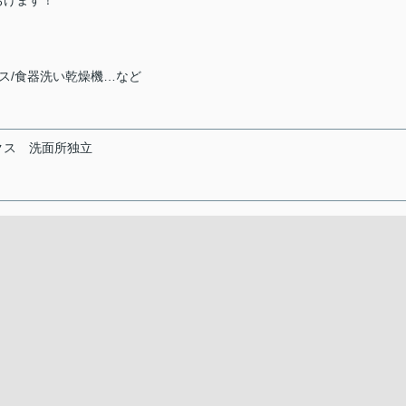
おけます！
ス/食器洗い乾燥機…など
クス
洗面所独立