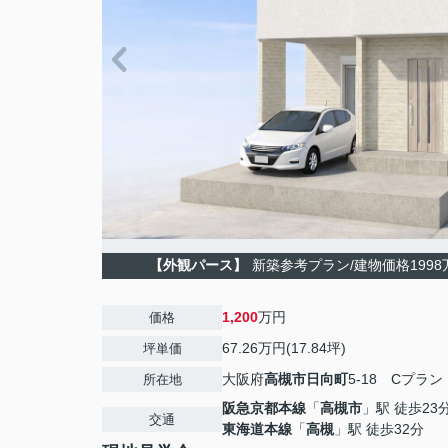
【外観パース】
新築参考プラン/建物価格1998万
1,200
万円
価格
67.26万円(17.84坪)
坪単価
大阪府
高槻市
日向町
5-18 Cプラン
所在地
阪急京都本線
「
高槻市
」駅 徒歩23
交通
東海道本線
「
高槻
」駅 徒歩32分