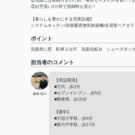
②洗面には収納付きのため、着替えやタオルを置いて
③お手洗い2カ所で混雑時も安心！
【暮らしを豊かにする充実設備】
システムキッチン/浴室暖房換気乾燥機/全居室ペアガラ
ポイント
洗面所に窓
駐車２台可
洗面化粧台
シューズボッ
担当者のコメント
【周辺環境】
■万代…歩2分
■セブンイレブン…歩5分
篠崎 椋斗
■郵便局…歩10分
【通学】
■大冠小学校…歩4分
■第六中学校…歩17分