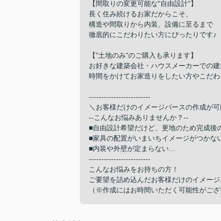
【間取りの変更可能な"自由設計"】
長く住み続けるお家だからこそ、
構造や間取りから内装、設備に至るまで
徹底的にこだわりたい方にぴったりです♪
【"土地のみ"のご購入も承ります】
お好きな建築会社・ハウスメーカーでの建
時間をかけてお家造りをしたい方やこだわ
-------------------------
＼お客様だけのイメージパースの作成が可
--こんなお悩みありませんか？--
■自由設計希望だけど、更地のため完成後
■家具の配置がいまいちイメージがつかな
■内装や外壁が定まらない…
-------------------------
こんなお悩みをお持ちの方！
ご要望を詰め込んだお客様だけのイメージ
（※作成にはお時間いただく可能性がござ