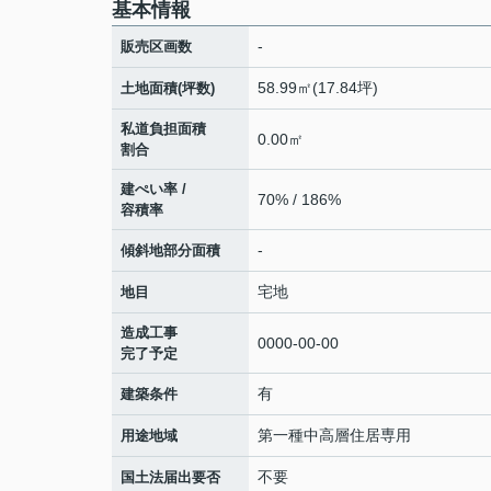
基本情報
-
販売区画数
58.99㎡(17.84坪)
土地面積(坪数)
私道負担面積
0.00㎡
割合
建ぺい率 /
70% / 186%
容積率
-
傾斜地部分面積
宅地
地目
造成工事
0000-00-00
完了予定
有
建築条件
第一種中高層住居専用
用途地域
不要
国土法届出要否