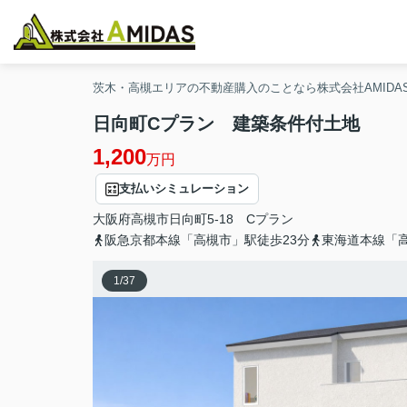
茨木・高槻エリアの不動産購入のことなら株式会社AMIDA
日向町Cプラン 建築条件付土地
1,200
万円
支払いシミュレーション
大阪府
高槻市
日向町
5-18 Cプラン
阪急京都本線「高槻市」駅徒歩23分
東海道本線「高
1
/
37