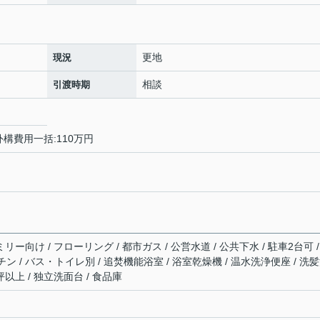
更地
現況
相談
引渡時期
外構費用一括:110万円
リー向け / フローリング / 都市ガス / 公営水道 / 公共下水 / 駐車2台可 /
 / バス・トイレ別 / 追焚機能浴室 / 浴室乾燥機 / 温水洗浄便座 / 洗
坪以上 / 独立洗面台 / 食品庫