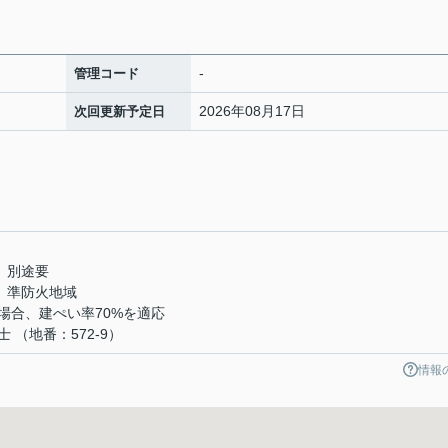
-
管理コード
2026年08月17日
次回更新予定日
】
）別途要
 準防火地域
場合、建ぺい率70%を適応
（地番：572-9）
情報