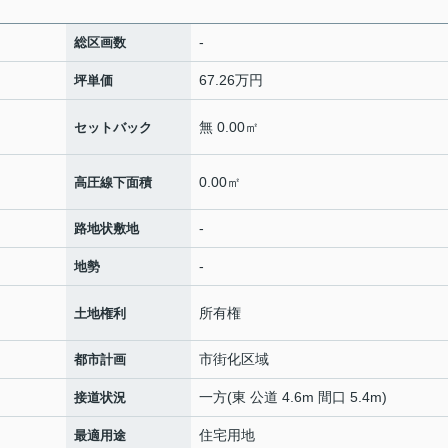
-
総区画数
67.26万円
坪単価
無 0.00㎡
セットバック
0.00㎡
高圧線下面積
-
路地状敷地
-
地勢
所有権
土地権利
市街化区域
都市計画
一方(東 公道 4.6m 間口 5.4m)
接道状況
住宅用地
最適用途