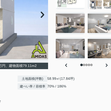
円、建物面積79.11m2
58.99㎡(17.84坪)
土地面積(坪数)
70% / 186%
建ぺい率 / 容積率
分