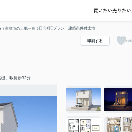
売りたい
買いたい
日向町Cプラン 建築条件付土地
S
高槻市の土地一覧
印刷する
お気
槻」駅徒歩32分