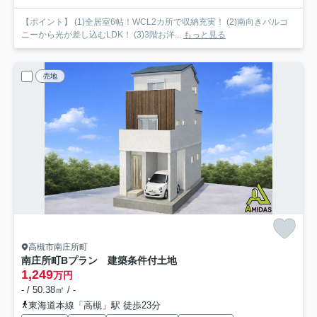
【ポイント】 (1)全居室6帖！WCL2カ所で収納充実！ (2)南向きバルコ
ニーから光が差し込むLDK！ (3)3階お洋...
もっと見る
売地
高槻市南庄所町
南庄所町Bプラン 建築条件付土地
1,249
万円
- / 50.38㎡ / -
東海道本線「高槻」駅 徒歩23分