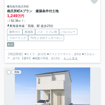
高槻市南庄所町
南庄所町Aプラン 建築条件付土地
1,249
万円
- / 50.38㎡ / -
東海道本線「高槻」駅 徒歩23分
都市ガス
南道路
バス・トイレ別
バルコニー
フローリング
TVモニタ付インターホン
動画
【周辺環境】 ■ライフ…歩12分 ■ファミリーマート…歩5分 ■ウエルシ
ア…歩7分 【通学】 ■桃園小学校…歩13分 ...
もっと見る
売地