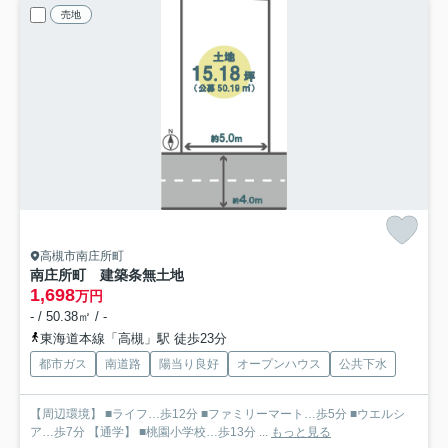
売地
高槻市南庄所町
南庄所町 建築条無土地
1,698
万円
- / 50.38㎡ / -
東海道本線「高槻」駅 徒歩23分
都市ガス
南道路
陽当り良好
オープンハウス
公共下水
【周辺環境】 ■ライフ…歩12分 ■ファミリーマート…歩5分 ■ウエルシ
ア…歩7分 【通学】 ■桃園小学校…歩13分 ...
もっと見る