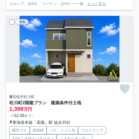
エルシア…歩8分 ・コーナン…歩8分 ━━ 建...
もっと見る
売地
高槻市松川町
松川町2階建プラン 建築条件付土地
1,399
万円
- / 62.58㎡ / -
東海道本線「高槻」駅 徒歩33分
都市ガス
南道路
バス・トイレ別
フローリング
TVモニタ付インターホン
システムキッチン