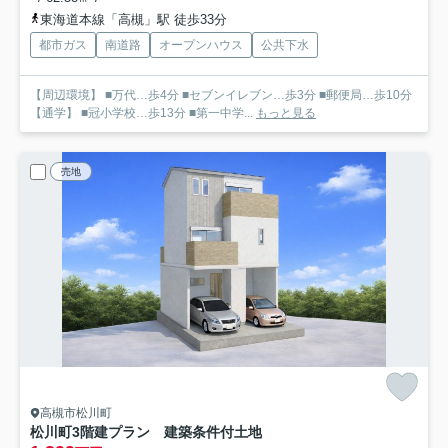
東海道本線「高槻」駅 徒歩33分
都市ガス
南道路
オープンハウス
公共下水
【周辺環境】 ■万代…歩4分 ■セブンイレブン…歩3分 ■郵便局…歩10分
【通学】 ■冠小学校…歩13分 ■第一中学...
もっと見る
売地
高槻市松川町
松川町3階建プラン 建築条件付土地