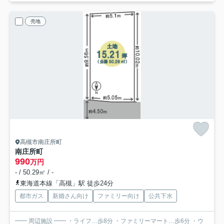
売地
高槻市南庄所町
南庄所町
990
万円
- / 50.29㎡ / -
東海道本線「高槻」駅 徒歩24分
都市ガス
新婚さん向け
ファミリー向け
公共下水
━━ 周辺施設 ━━ ・ライフ…歩8分 ・ファミリーマート…歩6分 ・ウ