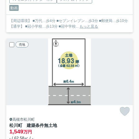
動画
【周辺環境】 ■万代…歩4分 ■セブンイレブン…歩3分 ■郵便局…歩10分
【通学】 ■冠小学校…歩13分 ■冠中学校...
もっと見る
売地
高槻市松川町
松川町 建築条件無土地
1,549
万円
- / 62.58㎡ / -