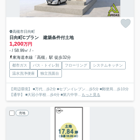
高槻市日向町
日向町Cプラン 建築条件付土地
1,200
万円
- / 58.99㎡ / -
東海道本線「高槻」駅 徒歩32分
都市ガス
バス・トイレ別
フローリング
システムキッチン
温水洗浄便座
独立洗面台
【周辺環境】 ■万代…歩2分 ■セブンイレブン…歩5分 ■郵便局…歩10分
【通学】 ■大冠小学校…歩4分 ■第六中学...
もっと見る
売地