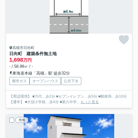
高槻市日向町
日向町 建築条件無土地
1,698
万円
- / 58.99㎡ / -
東海道本線「高槻」駅 徒歩32分
都市ガス
オープンハウス
公共下水
【周辺環境】 ■万代…歩2分 ■セブンイレブン…歩5分 ■郵便局…歩10分
【通学】 ■大冠小学校…歩4分 ■第六中学...
もっと見る
売地