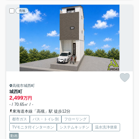
売地
高槻市城西町
城西町
2,499
万円
- / 70.65㎡ / -
東海道本線「高槻」駅 徒歩12分
都市ガス
バス・トイレ別
フローリング
TVモニタ付インターホン
システムキッチン
温水洗浄便座
動画