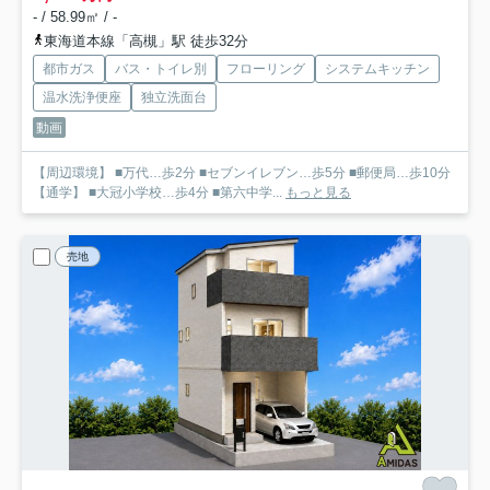
- / 58.99㎡ / -
東海道本線「高槻」駅 徒歩32分
都市ガス
バス・トイレ別
フローリング
システムキッチン
温水洗浄便座
独立洗面台
動画
【周辺環境】 ■万代…歩2分 ■セブンイレブン…歩5分 ■郵便局…歩10分
【通学】 ■大冠小学校…歩4分 ■第六中学...
もっと見る
売地