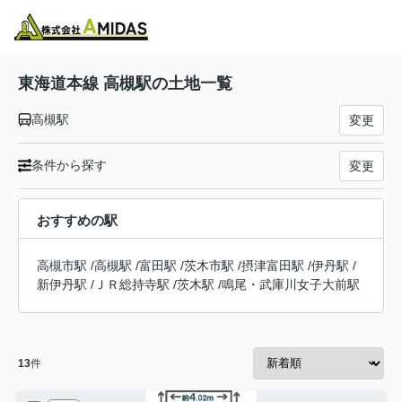
物件検索
お気に入り
閲覧履歴
メニュー
東海道本線 高槻駅の土地一覧
高槻駅
変更
条件から探す
変更
おすすめの駅
高槻市駅
/
高槻駅
/
富田駅
/
茨木市駅
/
摂津富田駅
/
伊丹駅
/
新伊丹駅
/
ＪＲ総持寺駅
/
茨木駅
/
鳴尾・武庫川女子大前駅
13
件