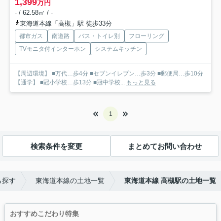
1,399
万円
- / 62.58㎡ / -
東海道本線「高槻」駅 徒歩33分
都市ガス
南道路
バス・トイレ別
フローリング
TVモニタ付インターホン
システムキッチン
【周辺環境】 ■万代…歩4分 ■セブンイレブン…歩3分 ■郵便局…歩10分
【通学】 ■冠小学校…歩13分 ■冠中学校...
もっと見る
1
検索条件を変更
まとめてお問い合わせ
ら探す
東海道本線の土地一覧
東海道本線 高槻駅の土地一覧
おすすめこだわり特集