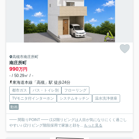
高槻市南庄所町
南庄所町
990
万円
- / 50.29㎡ / -
東海道本線「高槻」駅 徒歩24分
都市ガス
バス・トイレ別
フローリング
TVモニタ付インターホン
システムキッチン
温水洗浄便座
動画
━━ 間取りPOINT ━━ (1)2階リビングは人目が気になりにくく過ごし
やすい♪ (2)リビング階段採用で家族と顔を...
もっと見る