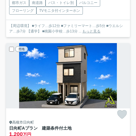
都市ガス
南道路
バス・トイレ別
バルコニー
フローリング
TVモニタ付インターホン
【周辺環境】 ■ライフ…歩12分 ■ファミリーマート…歩5分 ■ウエルシ
ア…歩7分 【通学】 ■桃園小学校…歩13分 ...
もっと見る
売地
高槻市日向町
日向町Aプラン 建築条件付土地
1,200
万円