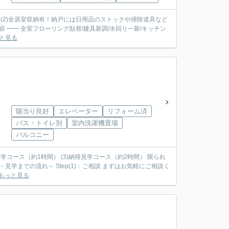
に♪ (2)全居室収納有！納戸には日用品のストックや掃除道具など
と見る
陽当り良好
エレベーター
リフォーム済
バス・トイレ別
室内洗濯機置場
バルコニー
見学コース（約1時間） (3)納得見学コース（約2時間） 限られ
もっと見る