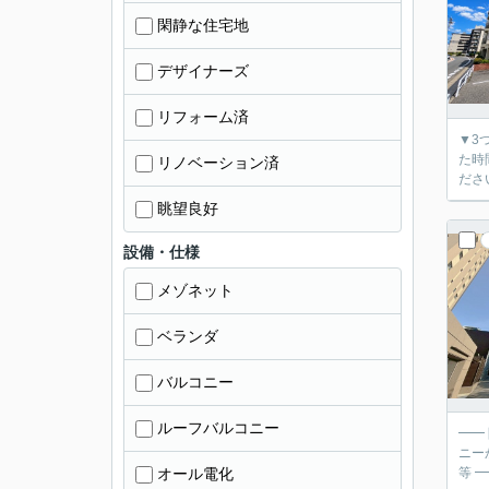
閑静な住宅地
デザイナーズ
リフォーム済
▼3
た時間で
リノベーション済
眺望良好
設備・仕様
メゾネット
ベランダ
バルコニー
ルーフバルコニー
━━
ニーから光が差し
オール電化
等