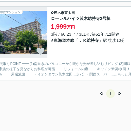
中古マンション
茨木市
東太田
ローレルハイツ茨木総持寺2号棟
1,999
万円
3階 / 66.23㎡ / 3LDK /築51年 /11階建
東海道本線
「
ＪＲ総持寺
」駅 徒歩10分
 間取りPOINT ━━ (1)南向きのバルコニーから暖かな光が差し込むリビング (2)
ながらお料理が可能 ━━ リフォーム内容 ━━ キッチン新調/水回り一新/クロス貼替/フローリング貼替/建具新調/ダウンライト設
置…等 ━━ 周辺施設 ━━ ・イオンタウン茨木太田…歩7分 ・関西スーパー…...
もっと
1