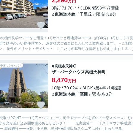
2,290
万円
3階 / 71.70㎡ / 3LDK /築53年 /7階建
東海道本線
「
千里丘
」駅 徒歩9分
つの物件見学ツアーをご用意！ (1)サクッと現地見学コース（約30分） (2)じっくり
効率のいい物件見学を。 お客様のご都合に合わせてご案内致します。 ～ご相談・見学までの流れ～ Step(1)：ご相談 まずはお気軽にご相談く
ださい。 物件のメリット・デメリット、ここだけの耳寄りな情報をお伝えします！ St...
中古マンション
高槻市
天神町
ザ・パークハウス高槻天神町
8,470
万円
10階 / 70.02㎡ / 3LDK /築4年 /14階建
東海道本線
「
高槻
」駅 徒歩8分
 間取りPOINT ━━ (1)広々バルコニーに椅子やテーブルを置いて一息スペースにも♪ 
込み開放感のあるリビング！ ━━ 充実設備 ━━ ミストサウナ/床暖房/食器洗い乾燥機/浴室暖房換気乾燥機/宅配BOX/オートロック…
 ━━ 周辺施設 ━━ ■芥川小学校…歩7分 ■高槻阪急スクエア…歩7...
もっと見る