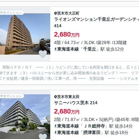
中古マンション
茨木市
大正町
ライオンズマンション千里丘ガーデンシテ
414
2,680
万円
4階 / 64.73㎡ / 3LDK /築28年 /13階建
東海道本線
「
千里丘
」駅 徒歩12分
 間取りＰＯＩＮＴ ━━ （１）リビングに面している和室を開口すると、広々と
きます （３）バルコニーから光が差し込み開放感のあるリビング！ ━━ リフォーム内容 ━━ 洗濯パン新調／ダウンライト新設／クロ
ス・ＣＦ全貼替／建具一部新調／洗い工事一式…等 ━━ 充実設備
中古マンション
茨木市
東太田
サニーハウス茨木 214
2,680
万円
2階 / 71.87㎡ / 3LDK＋S(納戸) /築45年 /8
東海道本線
「
ＪＲ総持寺
」駅 徒歩14分
東海道本線
「
摂津富田
」駅 徒歩18分