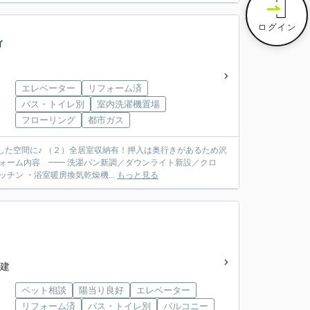
ログイン
ィ
エレベーター
リフォーム済
バス・トイレ別
室内洗濯機置場
フローリング
都市ガス
した空間に♪ （２）全居室収納有！押入は奥行きがあるため沢
 ━━ ・システムキッチン ・浴室暖房換気乾燥機...
もっと見る
階建
ペット相談
陽当り良好
エレベーター
リフォーム済
バス・トイレ別
バルコニー