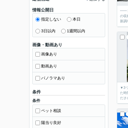
情報公開日
━━
の収納にも
指定しない
本日
3日以内
1週間以内
画像・動画あり
画像あり
動画あり
パノラマあり
▼3
条件
た時間で
条件
ペット相談
陽当り良好