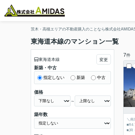
茨木・高槻エリアの不動産購入のことなら株式会社AMIDA
東海道本線のマンション一覧
7
件
東海道本線
変更
新築・中古
指定しない
新築
中古
価格
～
築年数
＼南
■R4
■J