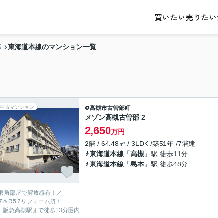
売りたい
買いたい
東海道本線のマンション一覧
S
中古マンション
高槻市
古曽部町
メゾン高槻古曽部 2
2,650
万円
2階 / 64.48㎡ / 3LDK /築51年 /7階建
東海道本線
「
高槻
」駅 徒歩11分
東海道本線
「
島本
」駅 徒歩48分
東角部屋で解放感有！／
.7＆R5.7リフォーム済！
R・阪急高槻駅まで徒歩13分圏内