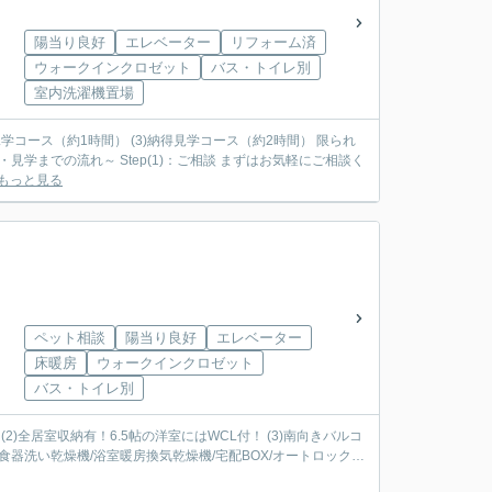
陽当り良好
エレベーター
リフォーム済
ウォークインクロゼット
バス・トイレ別
室内洗濯機置場
見学コース（約1時間） (3)納得見学コース（約2時間） 限られ
もっと見る
ペット相談
陽当り良好
エレベーター
床暖房
ウォークインクロゼット
バス・トイレ別
(2)全居室収納有！6.5帖の洋室にはWCL付！ (3)南向きバルコ