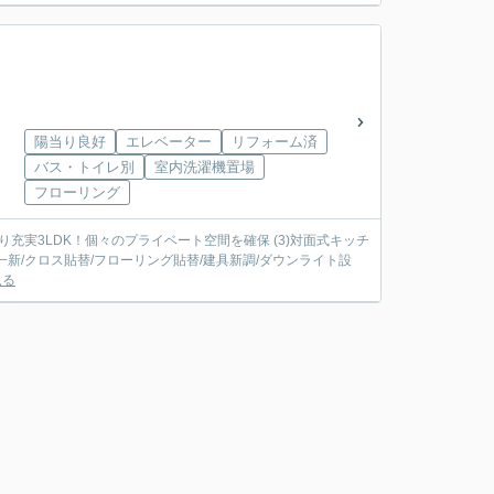
陽当り良好
エレベーター
リフォーム済
バス・トイレ別
室内洗濯機置場
フローリング
間取り充実3LDK！個々のプライベート空間を確保 (3)対面式キッチ
見る