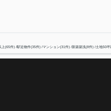
上(65件)
駅近物件(35件)
マンション(31件)
新築築浅(8件)
土地50坪