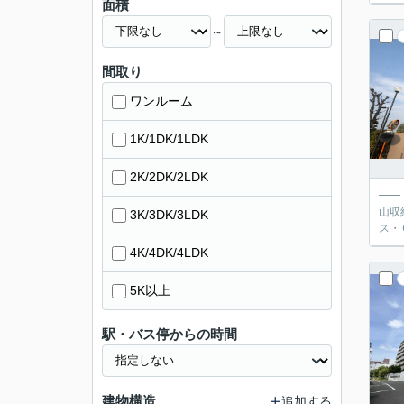
面積
～
間取り
ワンルーム
1K/1DK/1LDK
2K/2DK/2LDK
━━
山収納で
3K/3DK/3LDK
4K/4DK/4LDK
5K以上
駅・バス停からの時間
建物構造
追加する