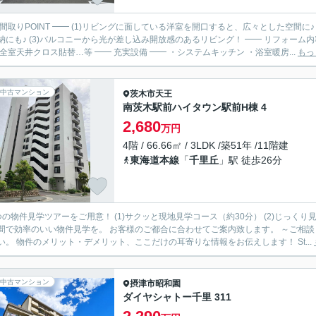
 間取りPOINT ━━ (1)リビングに面している洋室を開口すると、広々とした空間
♪ (3)バルコニーから光が差し込み開放感のあるリビング！ ━━ リフォーム内容 ━━ 全室フローリング貼替/建具新調/水回り一新/キッチン
新調/全室天井クロス貼替…等 ━━ 充実設備 ━━ ・システムキッチン ・浴室暖房...
もっ
中古マンション
茨木市
天王
南茨木駅前ハイタウン駅前H棟 4
2,680
万円
4階 / 66.66㎡ / 3LDK /築51年 /11階建
東海道本線
「
千里丘
」駅 徒歩26分
つの物件見学ツアーをご用意！ (1)サクッと現地見学コース（約30分） (2)じっくり
効率のいい物件見学を。 お客様のご都合に合わせてご案内致します。 ～ご相談・見学までの流れ～ Step(1)：ご相談 まずはお気軽にご相談く
ださい。 物件のメリット・デメリット、ここだけの耳寄りな情報をお伝えします！ St...
中古マンション
摂津市
昭和園
ダイヤシャトー千里 311