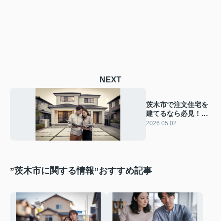
NEXT
茨木市で注文住宅を
建てるなら必見！工
務店の比較ポイント
2026.05.02
と選び方を解説
”茨木市に関する情報”おすすめ記事