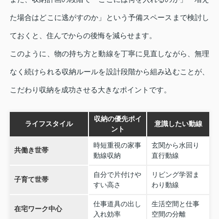
た場合はどこに逃がすのか」という予備スペースまで検討し
ておくと、住んでからの後悔を減らせます。
このように、物の持ち方と動線を丁寧に見直しながら、無理
なく続けられる収納ルールを設計段階から組み込むことが、
こだわり収納を成功させる大きなポイントです。
収納の優先ポイ
ライフスタイル
意識したい動線
ント
時短重視の家事
玄関から水回り
共働き世帯
動線収納
直行動線
自分で片付けや
リビング学習ま
子育て世帯
すい高さ
わり動線
仕事道具の出し
生活空間と仕事
在宅ワーク中心
入れ効率
空間の分離