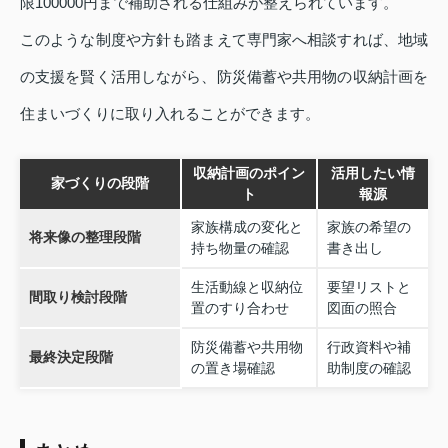
限100000円まで補助される仕組みが整えられています。
このような制度や方針も踏まえて専門家へ相談すれば、地域
の支援を賢く活用しながら、防災備蓄や共用物の収納計画を
住まいづくりに取り入れることができます。
収納計画のポイン
活用したい情
家づくりの段階
ト
報源
家族構成の変化と
家族の希望の
将来像の整理段階
持ち物量の確認
書き出し
生活動線と収納位
要望リストと
間取り検討段階
置のすり合わせ
図面の照合
防災備蓄や共用物
行政資料や補
最終決定段階
の置き場確認
助制度の確認