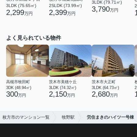
3LDK (79.71㎡)
2SLDK (73.99㎡)
3LDK (75.65㎡)
2
3,790
万円
2,399
2,299
万円
万円
よく見られている物件
高槻市牧田町
茨木市美穂ケ丘
茨木市大正町
3DK (48.94㎡)
3LDK (74.32㎡)
3LDK (64.73㎡)
2
300
2,150
2,680
万円
万円
万円
枚方市のマンション一覧
牧野駅
労住まきのハイツ一号棟