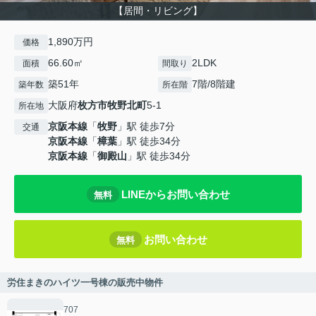
【居間・リビング】
1,890万円
価格
66.60㎡
2LDK
面積
間取り
築51年
7階/8階建
築年数
所在階
大阪府
枚方市
牧野北町
5-1
所在地
京阪本線
「
牧野
」駅 徒歩7分
交通
京阪本線
「
樟葉
」駅 徒歩34分
京阪本線
「
御殿山
」駅 徒歩34分
LINEからお問い合わせ
無料
お問い合わせ
無料
労住まきのハイツ一号棟の販売中物件
707