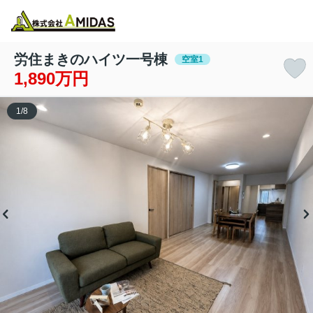
物件検索
お気に入り
閲覧履歴
メニュー
労住まきのハイツ一号棟
空室1
1,890万円
1
/
8